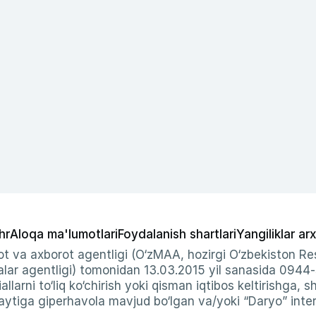
hr
Aloqa ma'lumotlari
Foydalanish shartlari
Yangiliklar arx
t va axborot agentligi (O‘zMAA, hozirgi O‘zbekiston Res
ar agentligi) tomonidan 13.03.2015 yil sanasida 0944
allarni to‘liq ko‘chirish yoki qisman iqtibos keltirishga, 
ytiga giperhavola mavjud bo‘lgan va/yoki “Daryo” intern