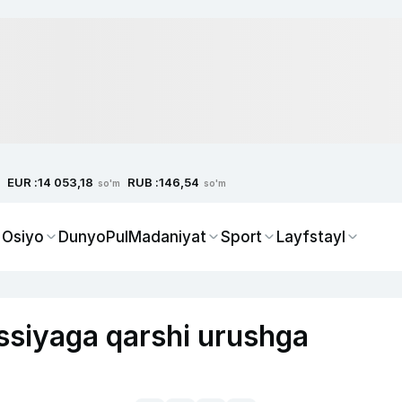
EUR :
RUB :
14 053,18
146,54
so'm
so'm
 Osiyo
Dunyo
Pul
Madaniyat
Sport
Layfstayl
ossiyaga qarshi urushga