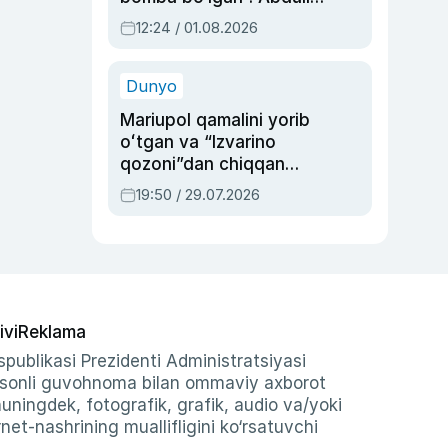
Oripovni siyosiy
12:24 / 01.08.2026
ayblovlardan asrab
qolgan voqea
Dunyo
Mariupol qamalini yorib
oʻtgan va “Izvarino
qozoni”dan chiqqan
qahramon — Ukraina
19:50 / 29.07.2026
armiyasi bosh
qoʻmondoni Drapatiy
haqida
ivi
Reklama
publikasi Prezidenti Administratsiyasi
-sonli guvohnoma bilan ommaviy axborot
shuningdek, fotografik, grafik, audio va/yoki
et-nashrining muallifligini ko‘rsatuvchi