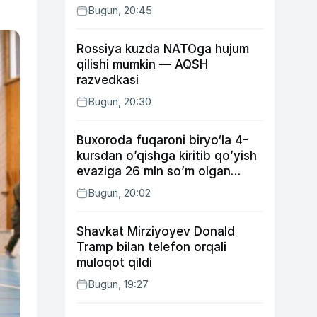
Bugun, 20:45
Rossiya kuzda NATOga hujum
qilishi mumkin — AQSH
razvedkasi
Bugun, 20:30
Buxoroda fuqaroni biryo‘la 4-
kursdan o’qishga kiritib qo’yish
evaziga 26 mln so’m olgan
shaxs ushlandi
Bugun, 20:02
Shavkat Mirziyoyev Donald
Tramp bilan telefon orqali
muloqot qildi
Bugun, 19:27