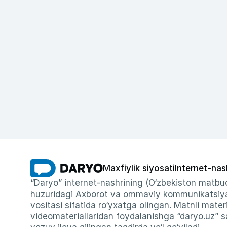
Maxfiylik siyosati
Internet-nas
“Daryo” internet-nashrining (O‘zbekiston matbuo
huzuridagi Axborot va ommaviy kommunikatsiyal
vositasi sifatida ro‘yxatga olingan. Matnli materi
videomateriallaridan foydalanishga “daryo.uz” sa