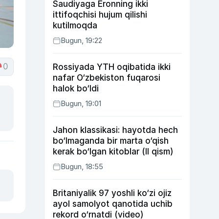
Saudiyaga Eronning ikki
ittifoqchisi hujum qilishi
kutilmoqda
Bugun, 19:22
0
Rossiyada YTH oqibatida ikki
nafar O‘zbekiston fuqarosi
halok bo‘ldi
Bugun, 19:01
Jahon klassikasi: hayotda hech
bo‘lmaganda bir marta o‘qish
kerak bo‘lgan kitoblar (II qism)
Bugun, 18:55
Britaniyalik 97 yoshli ko‘zi ojiz
ayol samolyot qanotida uchib
rekord o‘rnatdi (video)