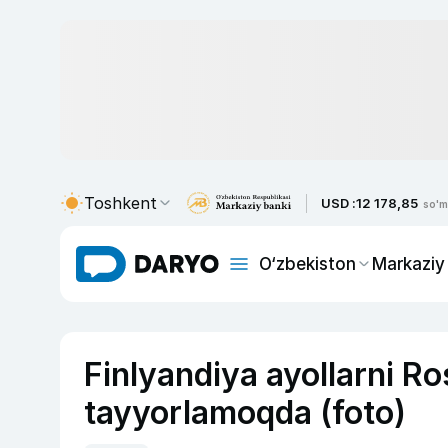
Toshkent
USD :
12 178,85
so'm
O‘zbekiston
Markaziy
Finlyandiya ayollarni R
tayyorlamoqda (foto)