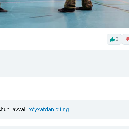
0
uchun, avval
ro‘yxatdan o‘ting