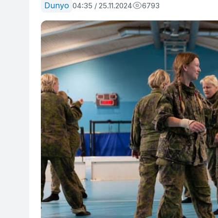
Dunyo
04:35 / 25.11.2024
6793