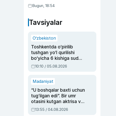
Bugun, 18:54
Tavsiyalar
O‘zbekiston
Toshkentda o‘pirilib
tushgan yo‘l qurilishi
bo‘yicha 6 kishiga sud
hukmi o‘qildi
10:10 / 05.08.2026
Madaniyat
“U boshqalar baxti uchun
tug‘ilgan edi”. Bir umr
otasini kutgan aktrisa va
dublyaj ustasi Rimma
13:55 / 04.08.2026
Ahmedovaning