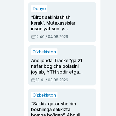
sinovlarga to‘la hayoti
Dunyo
“Biroz sekinlashish
kerak”. Mutaxassislar
insoniyat sun’iy
intellektni boshqara
12:40 / 04.08.2026
olmay qolishidan xavotir
bildirdi
O‘zbekiston
Andijonda Tracker’ga 21
nafar bog‘cha bolasini
joylab, YTH sodir etgan
ayolga sud hukmi o‘qildi
23:41 / 03.08.2026
O‘zbekiston
“Sakkiz qator she’rim
boshimga sakkizta
bomba bo‘lgan”. Abdulla