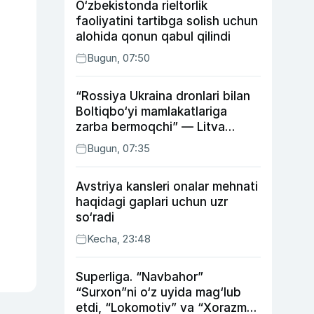
O‘zbekistonda rieltorlik
faoliyatini tartibga solish uchun
alohida qonun qabul qilindi
Bugun, 07:50
“Rossiya Ukraina dronlari bilan
Boltiqbo‘yi mamlakatlariga
zarba bermoqchi” — Litva
mudofaa vaziri
Bugun, 07:35
Avstriya kansleri onalar mehnati
haqidagi gaplari uchun uzr
so‘radi
Kecha, 23:48
Superliga. “Navbahor”
“Surxon”ni o‘z uyida mag‘lub
etdi, “Lokomotiv” va “Xorazm”