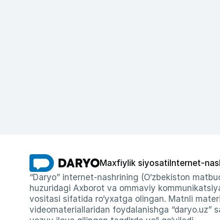
Maxfiylik siyosati
Internet-nas
“Daryo” internet-nashrining (O‘zbekiston matbuo
huzuridagi Axborot va ommaviy kommunikatsiyal
vositasi sifatida ro‘yxatga olingan. Matnli materi
videomateriallaridan foydalanishga “daryo.uz” sa