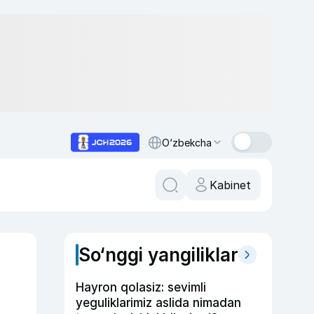
O‘zbekcha
Kabinet
So‘nggi yangiliklar
Hayron qolasiz: sevimli
yeguliklarimiz aslida nimadan