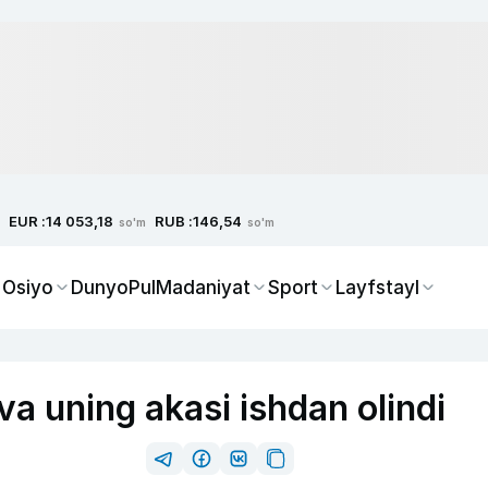
EUR :
RUB :
14 053,18
146,54
so'm
so'm
 Osiyo
Dunyo
Pul
Madaniyat
Sport
Layfstayl
a uning akasi ishdan olindi