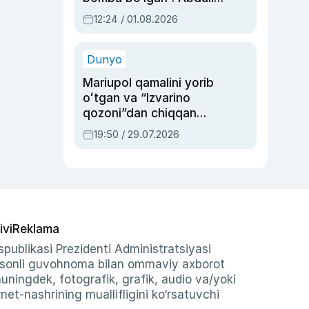
Oripovni siyosiy
12:24 / 01.08.2026
ayblovlardan asrab
qolgan voqea
Dunyo
Mariupol qamalini yorib
oʻtgan va “Izvarino
qozoni”dan chiqqan
qahramon — Ukraina
19:50 / 29.07.2026
armiyasi bosh
qoʻmondoni Drapatiy
haqida
ivi
Reklama
publikasi Prezidenti Administratsiyasi
-sonli guvohnoma bilan ommaviy axborot
shuningdek, fotografik, grafik, audio va/yoki
et-nashrining muallifligini ko‘rsatuvchi