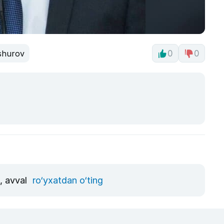
Ashurov
0
0
n, avval
ro‘yxatdan o‘ting