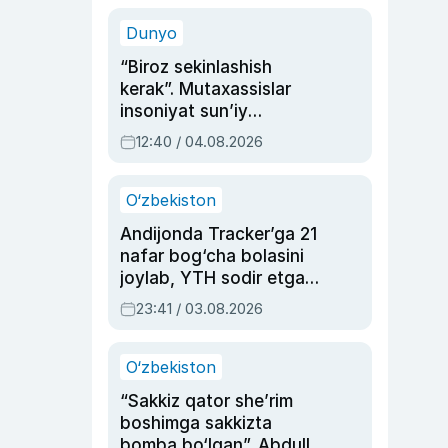
sinovlarga to‘la hayoti
Dunyo
“Biroz sekinlashish
kerak”. Mutaxassislar
insoniyat sun’iy
intellektni boshqara
12:40 / 04.08.2026
olmay qolishidan xavotir
bildirdi
O‘zbekiston
Andijonda Tracker’ga 21
nafar bog‘cha bolasini
joylab, YTH sodir etgan
ayolga sud hukmi o‘qildi
23:41 / 03.08.2026
O‘zbekiston
“Sakkiz qator she’rim
boshimga sakkizta
bomba bo‘lgan”. Abdulla