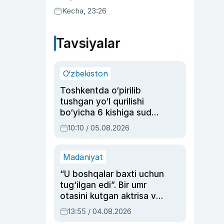
uyda g‘alaba qozondi
Kecha, 23:26
Tavsiyalar
O‘zbekiston
Toshkentda o‘pirilib
tushgan yo‘l qurilishi
bo‘yicha 6 kishiga sud
hukmi o‘qildi
10:10 / 05.08.2026
Madaniyat
“U boshqalar baxti uchun
tug‘ilgan edi”. Bir umr
otasini kutgan aktrisa va
dublyaj ustasi Rimma
13:55 / 04.08.2026
Ahmedovaning