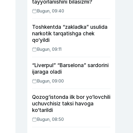
tayyorlanishini bilasizmi?
Bugun, 09:40
Toshkentda “zakladka” usulida
narkotik tarqatishga chek
qo‘yildi
Bugun, 09:11
“Liverpul” “Barselona” sardorini
ijaraga oladi
Bugun, 09:00
Qozog‘istonda ilk bor yo‘lovchili
uchuvchisiz taksi havoga
ko‘tarildi
Bugun, 08:50