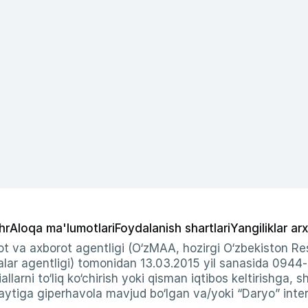
hr
Aloqa ma'lumotlari
Foydalanish shartlari
Yangiliklar arx
t va axborot agentligi (O‘zMAA, hozirgi O‘zbekiston Res
ar agentligi) tomonidan 13.03.2015 yil sanasida 0944
allarni to‘liq ko‘chirish yoki qisman iqtibos keltirishga, 
ytiga giperhavola mavjud bo‘lgan va/yoki “Daryo” intern