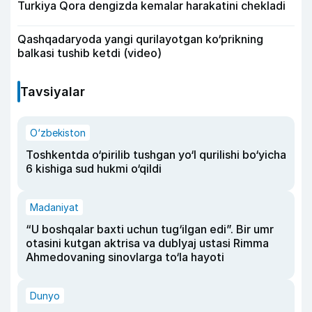
Turkiya Qora dengizda kemalar harakatini chekladi
Qashqadaryoda yangi qurilayotgan ko‘prikning
balkasi tushib ketdi (video)
Tavsiyalar
O‘zbekiston
Toshkentda o‘pirilib tushgan yo‘l qurilishi bo‘yicha
6 kishiga sud hukmi o‘qildi
Madaniyat
“U boshqalar baxti uchun tug‘ilgan edi”. Bir umr
otasini kutgan aktrisa va dublyaj ustasi Rimma
Ahmedovaning sinovlarga to‘la hayoti
Dunyo