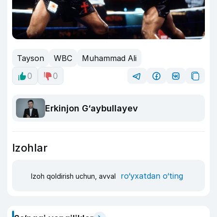
Tayson
WBC
Muhammad Ali
0
0
Erkinjon G‘aybullayev
Izohlar
ro‘yxatdan o‘ting
Izoh qoldirish uchun, avval