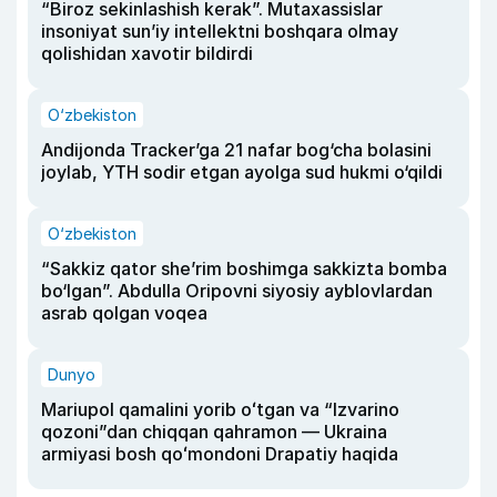
“Biroz sekinlashish kerak”. Mutaxassislar
insoniyat sun’iy intellektni boshqara olmay
qolishidan xavotir bildirdi
O‘zbekiston
Andijonda Tracker’ga 21 nafar bog‘cha bolasini
joylab, YTH sodir etgan ayolga sud hukmi o‘qildi
O‘zbekiston
“Sakkiz qator she’rim boshimga sakkizta bomba
bo‘lgan”. Abdulla Oripovni siyosiy ayblovlardan
asrab qolgan voqea
Dunyo
Mariupol qamalini yorib oʻtgan va “Izvarino
qozoni”dan chiqqan qahramon — Ukraina
armiyasi bosh qoʻmondoni Drapatiy haqida