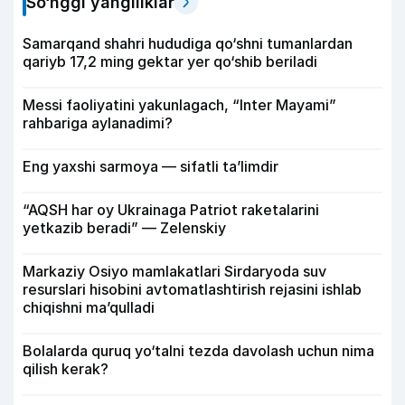
So‘nggi yangiliklar
Samarqand shahri hududiga qo‘shni tumanlardan
qariyb 17,2 ming gektar yer qo‘shib beriladi
Messi faoliyatini yakunlagach, “Inter Mayami”
rahbariga aylanadimi?
Eng yaxshi sarmoya — sifatli ta’limdir
“AQSH har oy Ukrainaga Patriot raketalarini
yetkazib beradi” — Zelenskiy
Markaziy Osiyo mamlakatlari Sirdaryoda suv
resurslari hisobini avtomatlashtirish rejasini ishlab
chiqishni ma’qulladi
Bolalarda quruq yo‘talni tezda davolash uchun nima
qilish kerak?