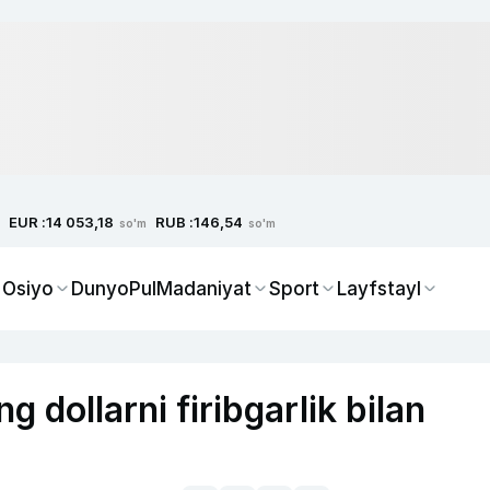
EUR :
RUB :
14 053,18
146,54
so'm
so'm
 Osiyo
Dunyo
Pul
Madaniyat
Sport
Layfstayl
g dollarni firibgarlik bilan