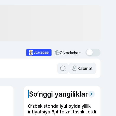
O‘zbekcha
Kabinet
So‘nggi yangiliklar
O‘zbekistonda iyul oyida yillik
inflyatsiya 6,4 foizni tashkil etdi