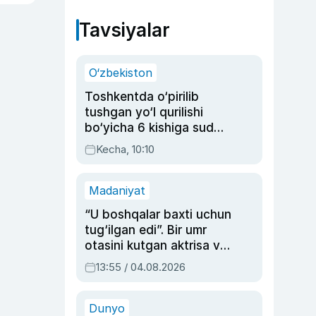
Tavsiyalar
O‘zbekiston
Toshkentda o‘pirilib
tushgan yo‘l qurilishi
bo‘yicha 6 kishiga sud
hukmi o‘qildi
Kecha, 10:10
Madaniyat
“U boshqalar baxti uchun
tug‘ilgan edi”. Bir umr
otasini kutgan aktrisa va
dublyaj ustasi Rimma
13:55 / 04.08.2026
Ahmedovaning
sinovlarga to‘la hayoti
Dunyo