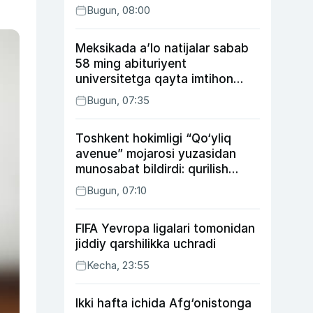
Bugun, 08:00
Meksikada a’lo natijalar sabab
58 ming abituriyent
universitetga qayta imtihon
topshiradi
Bugun, 07:35
Toshkent hokimligi “Qo‘yliq
avenue” mojarosi yuzasidan
munosabat bildirdi: qurilish
ishlarining 53 foizi yakunlangan
Bugun, 07:10
FIFA Yevropa ligalari tomonidan
jiddiy qarshilikka uchradi
Kecha, 23:55
Ikki hafta ichida Afg‘onistonga