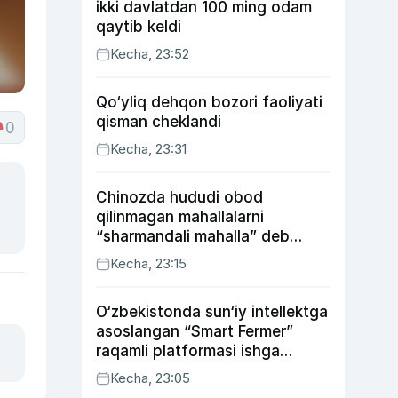
ikki davlatdan 100 ming odam
qaytib keldi
Kecha, 23:52
Qo‘yliq dehqon bozori faoliyati
qisman cheklandi
0
Kecha, 23:31
Chinozda hududi obod
qilinmagan mahallalarni
“sharmandali mahalla” deb
belgilash boshlandi
Kecha, 23:15
O‘zbekistonda sun‘iy intellektga
asoslangan “Smart Fermer”
raqamli platformasi ishga
tushiriladi
Kecha, 23:05