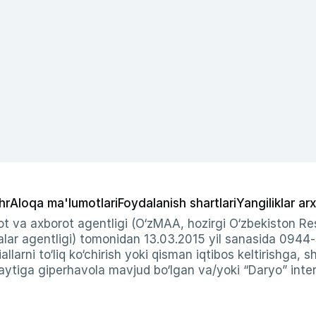
hr
Aloqa ma'lumotlari
Foydalanish shartlari
Yangiliklar arx
t va axborot agentligi (O‘zMAA, hozirgi O‘zbekiston Res
ar agentligi) tomonidan 13.03.2015 yil sanasida 0944
allarni to‘liq ko‘chirish yoki qisman iqtibos keltirishga, 
ytiga giperhavola mavjud bo‘lgan va/yoki “Daryo” intern