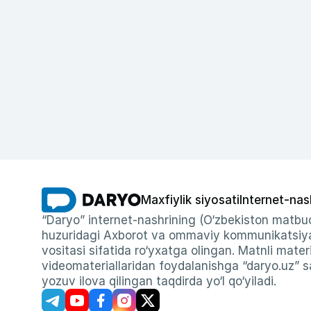
Maxfiylik siyosati
Internet-nas
“Daryo” internet-nashrining (O‘zbekiston matbuo
huzuridagi Axborot va ommaviy kommunikatsiyal
vositasi sifatida ro‘yxatga olingan. Matnli materi
videomateriallaridan foydalanishga “daryo.uz” sa
yozuv ilova qilingan taqdirda yo‘l qo‘yiladi.