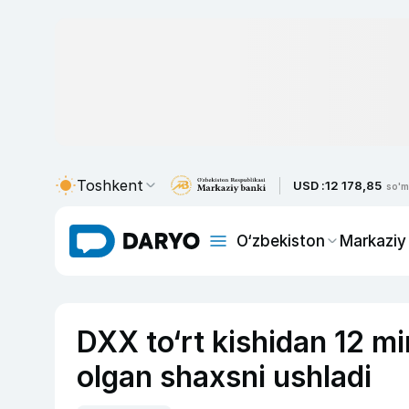
Toshkent
USD :
12 178,85
so'm
O‘zbekiston
Markaziy
DXX to‘rt kishidan 12 min
olgan shaxsni ushladi