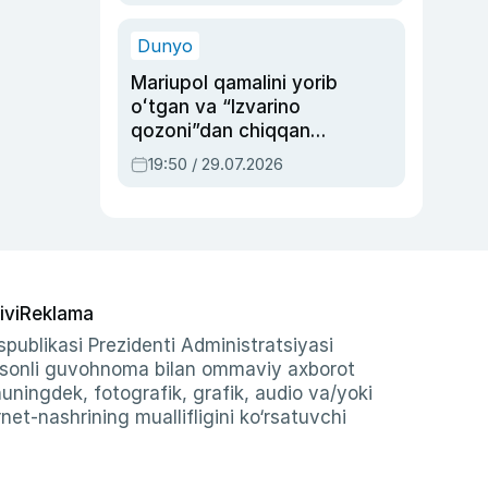
qolgan voqea
Dunyo
Mariupol qamalini yorib
oʻtgan va “Izvarino
qozoni”dan chiqqan
qahramon — Ukraina
19:50 / 29.07.2026
armiyasi bosh
qoʻmondoni Drapatiy
haqida
ivi
Reklama
publikasi Prezidenti Administratsiyasi
-sonli guvohnoma bilan ommaviy axborot
shuningdek, fotografik, grafik, audio va/yoki
et-nashrining muallifligini ko‘rsatuvchi