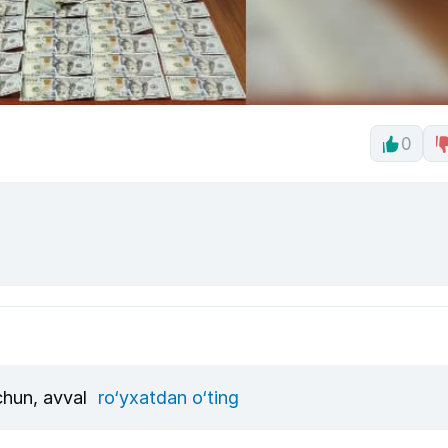
0
uchun, avval
ro‘yxatdan o‘ting