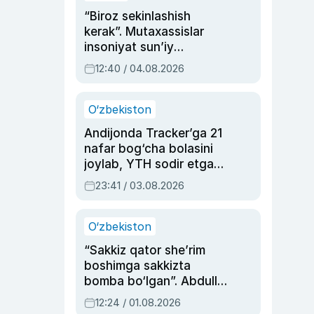
“Biroz sekinlashish
kerak”. Mutaxassislar
insoniyat sun’iy
intellektni boshqara
12:40 / 04.08.2026
olmay qolishidan xavotir
bildirdi
O‘zbekiston
Andijonda Tracker’ga 21
nafar bog‘cha bolasini
joylab, YTH sodir etgan
ayolga sud hukmi o‘qildi
23:41 / 03.08.2026
O‘zbekiston
“Sakkiz qator she’rim
boshimga sakkizta
bomba bo‘lgan”. Abdulla
Oripovni siyosiy
12:24 / 01.08.2026
ayblovlardan asrab