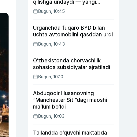
qilishga undaydi — yangi
tadqiqot
Bugun, 10:45
Urganchda fuqaro BYD bilan
uchta avtomobilni qasddan urdi
Bugun, 10:43
O‘zbekistonda chorvachilik
sohasida subsidiyalar ajratiladi
Bugun, 10:10
Abduqodir Husanovning
“Manchester Siti”dagi maoshi
ma’lum bo‘ldi
Bugun, 10:03
Tailandda o‘quvchi maktabda