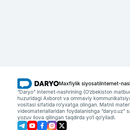
Maxfiylik siyosati
Internet-nas
“Daryo” internet-nashrining (O‘zbekiston matbuo
huzuridagi Axborot va ommaviy kommunikatsiyal
vositasi sifatida ro‘yxatga olingan. Matnli materi
videomateriallaridan foydalanishga “daryo.uz” sa
yozuv ilova qilingan taqdirda yo‘l qo‘yiladi.