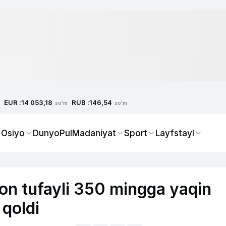
EUR :
RUB :
14 053,18
146,54
so'm
so'm
 Osiyo
Dunyo
Pul
Madaniyat
Sport
Layfstayl
lon tufayli 350 mingga yaqin
 qoldi