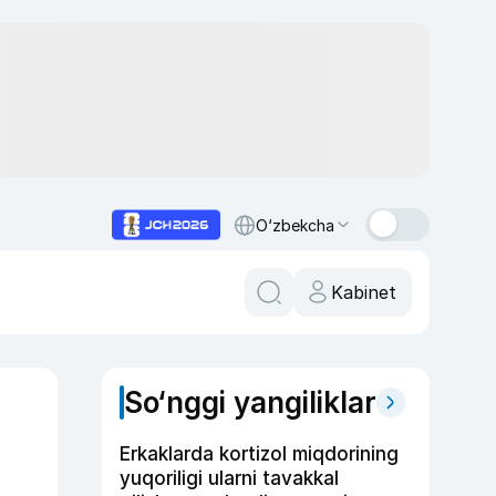
O‘zbekcha
Kabinet
So‘nggi yangiliklar
Erkaklarda kortizol miqdorining
yuqoriligi ularni tavakkal