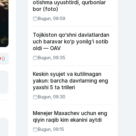
otishma uyushtirdi, qurbonlar
bor (foto)
Bugun, 09:59
Tojikiston qo‘shni davlatlardan
uch baravar ko‘p yonilg‘i sotib
oldi — OAV
Bugun, 09:35
0
Keskin syujet va kutilmagan
yakun: barcha davrlarning eng
yaxshi 5 ta trilleri
Bugun, 09:30
Menejer Maxachev uchun eng
qiyin raqib kim ekanini aytdi
Bugun, 09:15