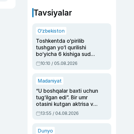
Tavsiyalar
O‘zbekiston
Toshkentda o‘pirilib
tushgan yo‘l qurilishi
bo‘yicha 6 kishiga sud
hukmi o‘qildi
10:10 / 05.08.2026
Madaniyat
“U boshqalar baxti uchun
tug‘ilgan edi”. Bir umr
otasini kutgan aktrisa va
dublyaj ustasi Rimma
13:55 / 04.08.2026
Ahmedovaning
sinovlarga to‘la hayoti
Dunyo