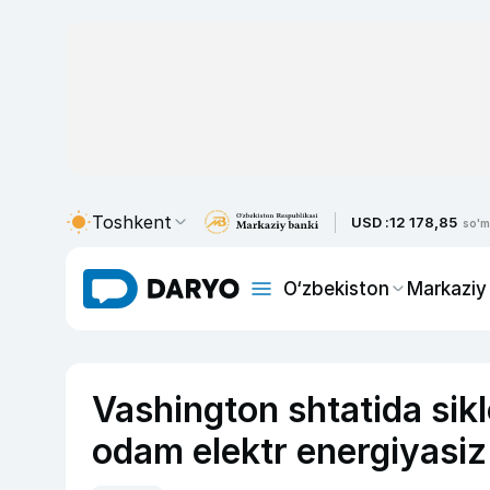
Toshkent
USD :
12 178,85
so'm
O‘zbekiston
Markaziy
Vashington shtatida sik
odam elektr energiyasiz