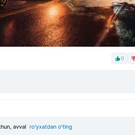
0
uchun, avval
ro‘yxatdan o‘ting