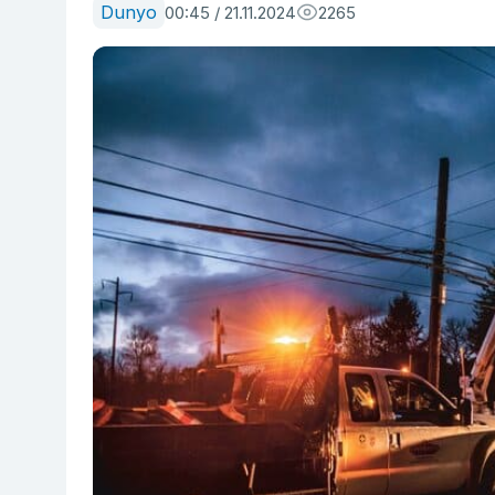
Dunyo
00:45 / 21.11.2024
2265