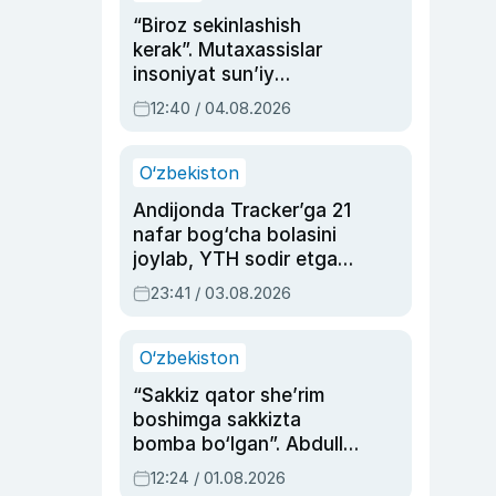
“Biroz sekinlashish
kerak”. Mutaxassislar
insoniyat sun’iy
intellektni boshqara
12:40 / 04.08.2026
olmay qolishidan xavotir
bildirdi
O‘zbekiston
Andijonda Tracker’ga 21
nafar bog‘cha bolasini
joylab, YTH sodir etgan
ayolga sud hukmi o‘qildi
23:41 / 03.08.2026
O‘zbekiston
“Sakkiz qator she’rim
boshimga sakkizta
bomba bo‘lgan”. Abdulla
Oripovni siyosiy
12:24 / 01.08.2026
ayblovlardan asrab