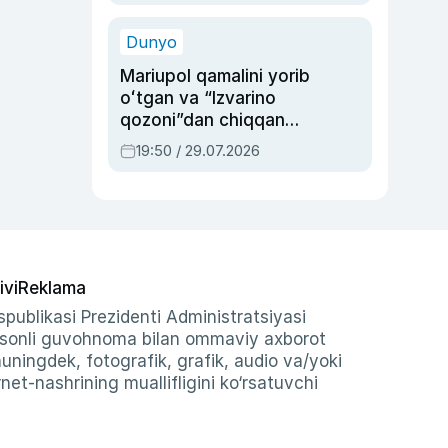
qolgan voqea
Dunyo
Mariupol qamalini yorib
oʻtgan va “Izvarino
qozoni”dan chiqqan
qahramon — Ukraina
19:50 / 29.07.2026
armiyasi bosh
qoʻmondoni Drapatiy
haqida
ivi
Reklama
publikasi Prezidenti Administratsiyasi
-sonli guvohnoma bilan ommaviy axborot
shuningdek, fotografik, grafik, audio va/yoki
et-nashrining muallifligini ko‘rsatuvchi