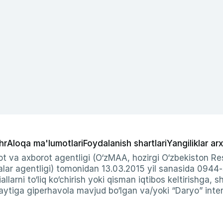
hr
Aloqa ma'lumotlari
Foydalanish shartlari
Yangiliklar arx
t va axborot agentligi (O‘zMAA, hozirgi O‘zbekiston Res
ar agentligi) tomonidan 13.03.2015 yil sanasida 0944
allarni to‘liq ko‘chirish yoki qisman iqtibos keltirishga, 
ytiga giperhavola mavjud bo‘lgan va/yoki “Daryo” intern