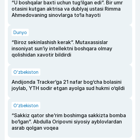
“U boshqalar baxti uchun tug‘ilgan edi”. Bir umr
otasini kutgan aktrisa va dublyaj ustasi Rimma
Ahmedovaning sinovlarga to‘la hayoti
Dunyo
“Biroz sekinlashish kerak”. Mutaxassislar
insoniyat sun’iy intellektni boshqara olmay
qolishidan xavotir bildirdi
O‘zbekiston
Andijonda Tracker’ga 21 nafar bog‘cha bolasini
joylab, YTH sodir etgan ayolga sud hukmi o‘qildi
O‘zbekiston
“Sakkiz qator she’rim boshimga sakkizta bomba
bo‘lgan”. Abdulla Oripovni siyosiy ayblovlardan
asrab qolgan voqea