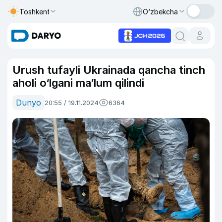
Toshkent
O‘zbekcha
Urush tufayli Ukrainada qancha tinch
aholi o‘lgani ma’lum qilindi
Dunyo
20:55 / 19.11.2024
6364