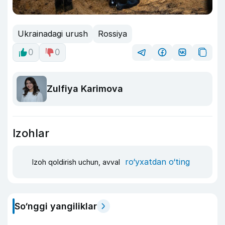
Ukrainadagi urush
Rossiya
0
0
Zulfiya Karimova
Izohlar
ro‘yxatdan o‘ting
Izoh qoldirish uchun, avval
So‘nggi yangiliklar