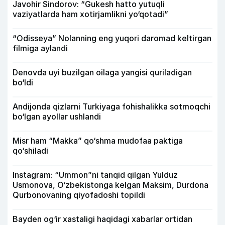
Javohir Sindorov: “Gukesh hatto yutuqli
vaziyatlarda ham xotirjamlikni yo‘qotadi”
“Odisseya” Nolanning eng yuqori daromad keltirgan
filmiga aylandi
Denovda uyi buzilgan oilaga yangisi quriladigan
bo‘ldi
Andijonda qizlarni Turkiyaga fohishalikka sotmoqchi
bo‘lgan ayollar ushlandi
Misr ham “Makka” qo‘shma mudofaa paktiga
qo‘shiladi
Instagram: “Ummon”ni tanqid qilgan Yulduz
Usmonova, O‘zbekistonga kelgan Maksim, Durdona
Qurbonovaning qiyofadoshi topildi
Bayden og‘ir xastaligi haqidagi xabarlar ortidan