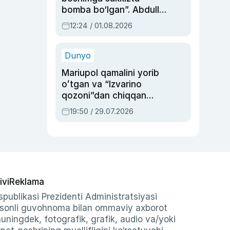
bomba bo‘lgan”. Abdulla
Oripovni siyosiy
12:24 / 01.08.2026
ayblovlardan asrab
qolgan voqea
Dunyo
Mariupol qamalini yorib
oʻtgan va “Izvarino
qozoni”dan chiqqan
qahramon — Ukraina
19:50 / 29.07.2026
armiyasi bosh
qoʻmondoni Drapatiy
haqida
ivi
Reklama
publikasi Prezidenti Administratsiyasi
-sonli guvohnoma bilan ommaviy axborot
shuningdek, fotografik, grafik, audio va/yoki