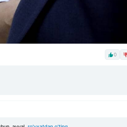
0
uchun, avval
ro‘yxatdan o‘ting