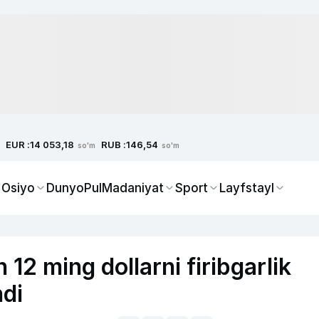
EUR :
RUB :
14 053,18
146,54
so'm
so'm
 Osiyo
Dunyo
Pul
Madaniyat
Sport
Layfstayl
12 ming dollarni firibgarlik
ndi