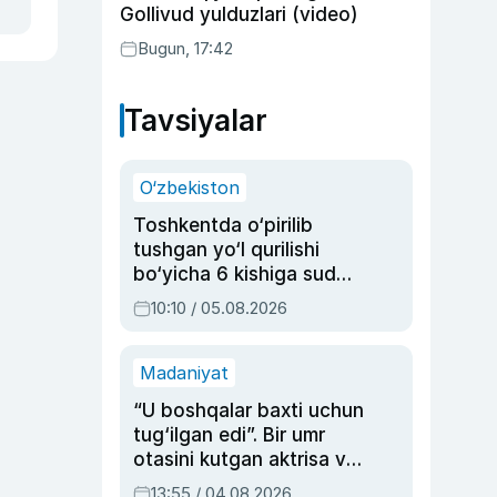
Gollivud yulduzlari (video)
Bugun, 17:42
Tavsiyalar
O‘zbekiston
Toshkentda o‘pirilib
tushgan yo‘l qurilishi
bo‘yicha 6 kishiga sud
hukmi o‘qildi
10:10 / 05.08.2026
Madaniyat
“U boshqalar baxti uchun
tug‘ilgan edi”. Bir umr
otasini kutgan aktrisa va
dublyaj ustasi Rimma
13:55 / 04.08.2026