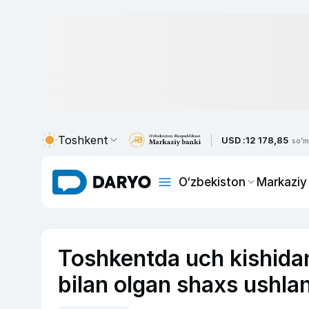
Toshkent
USD :
12 178,85
so'm
O‘zbekiston
Markaziy
Toshkentda uch kishidan 
bilan olgan shaxs ushla