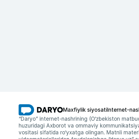
Maxfiylik siyosati
Internet-nas
“Daryo” internet-nashrining (O‘zbekiston matbuo
huzuridagi Axborot va ommaviy kommunikatsiyal
vositasi sifatida ro‘yxatga olingan. Matnli materi