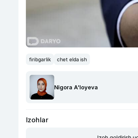
firibgarlik
chet elda ish
Nigora A'loyeva
Izohlar
Izoh qoldirish 