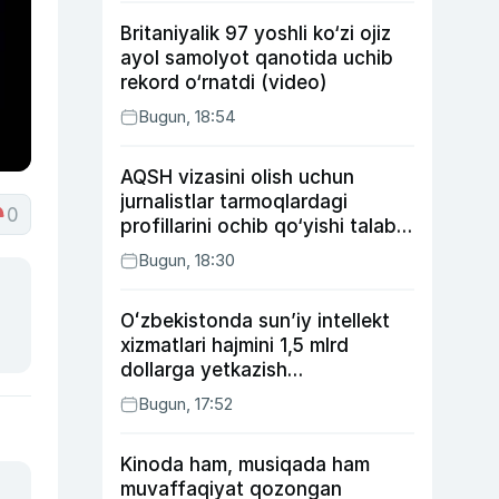
Britaniyalik 97 yoshli ko‘zi ojiz
ayol samolyot qanotida uchib
rekord o‘rnatdi (video)
Bugun, 18:54
AQSH vizasini olish uchun
jurnalistlar tarmoqlardagi
0
profillarini ochib qo‘yishi talab
etilishi mumkin
Bugun, 18:30
Oʻzbekistonda sunʼiy intellekt
xizmatlari hajmini 1,5 mlrd
dollarga yetkazish
rejalashtirilmoqda
Bugun, 17:52
Kinoda ham, musiqada ham
muvaffaqiyat qozongan