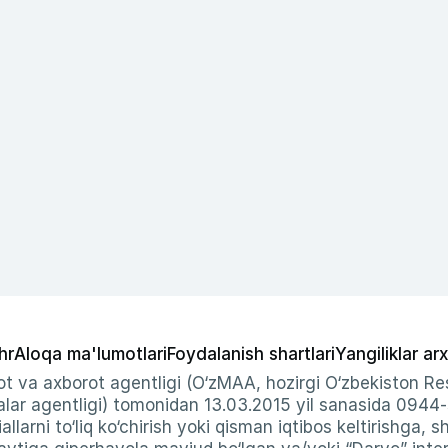
hr
Aloqa ma'lumotlari
Foydalanish shartlari
Yangiliklar arx
t va axborot agentligi (O‘zMAA, hozirgi O‘zbekiston Res
ar agentligi) tomonidan 13.03.2015 yil sanasida 0944
allarni to‘liq ko‘chirish yoki qisman iqtibos keltirishga, 