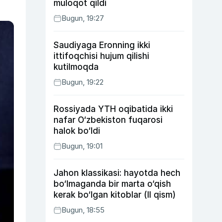
muloqot qildi
Bugun, 19:27
Saudiyaga Eronning ikki
ittifoqchisi hujum qilishi
kutilmoqda
Bugun, 19:22
Rossiyada YTH oqibatida ikki
nafar O‘zbekiston fuqarosi
halok bo‘ldi
Bugun, 19:01
Jahon klassikasi: hayotda hech
bo‘lmaganda bir marta o‘qish
kerak bo‘lgan kitoblar (II qism)
Bugun, 18:55