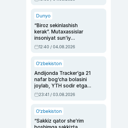
Ahmedovaning
sinovlarga to‘la hayoti
Dunyo
“Biroz sekinlashish
kerak”. Mutaxassislar
insoniyat sun’iy
intellektni boshqara
12:40 / 04.08.2026
olmay qolishidan xavotir
bildirdi
O‘zbekiston
Andijonda Tracker’ga 21
nafar bog‘cha bolasini
joylab, YTH sodir etgan
ayolga sud hukmi o‘qildi
23:41 / 03.08.2026
O‘zbekiston
“Sakkiz qator she’rim
boshimga sakkizta