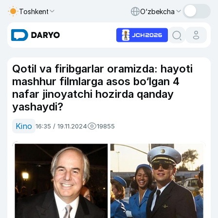
Toshkent
O‘zbekcha
Qotil va firibgarlar oramizda: hayoti
mashhur filmlarga asos bo‘lgan 4
nafar jinoyatchi hozirda qanday
yashaydi?
Kino
16:35 / 19.11.2024
19855