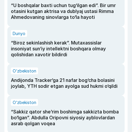
“U boshqalar baxti uchun tug‘ilgan edi”. Bir umr
otasini kutgan aktrisa va dublyaj ustasi Rimma
Ahmedovaning sinovlarga to‘la hayoti
Dunyo
“Biroz sekinlashish kerak”. Mutaxassislar
insoniyat sun’iy intellektni boshqara olmay
qolishidan xavotir bildirdi
O‘zbekiston
Andijonda Tracker’ga 21 nafar bog‘cha bolasini
joylab, YTH sodir etgan ayolga sud hukmi o‘qildi
O‘zbekiston
“Sakkiz qator she’rim boshimga sakkizta bomba
bo‘lgan”. Abdulla Oripovni siyosiy ayblovlardan
asrab qolgan voqea