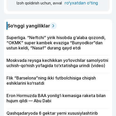
ro‘yxatdan o‘ting
Izoh qoldirish uchun, avval
So‘nggi yangiliklar
Superliga. “Neftchi” yirik hisobda g‘alaba qozondi,
“OKMK” super kambek evaziga “Bunyodkor”dan
ustun keldi, “Nasaf” durang qayd etdi
Moskvada reysga kechikkan yo‘lovchilar samolyotni
uchish-qo‘nish yo‘lagida to‘xtatishga urindi (video)
Flik “Barselona”ning ikki futbolchisiga chiqish
eshiklarini ko‘rsatdi
Eron Hormuzda BAA yonilg‘i kemasiga raketa bilan
hujum qildi — Abu Dabi
Qashqadaryoda 6 gektar yerni xususiylashtirib