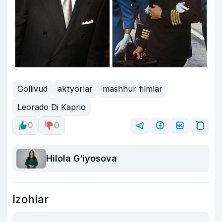
Gollivud
aktyorlar
mashhur filmlar
Leorado Di Kaprio
0
0
Hilola G‘iyosova
Izohlar