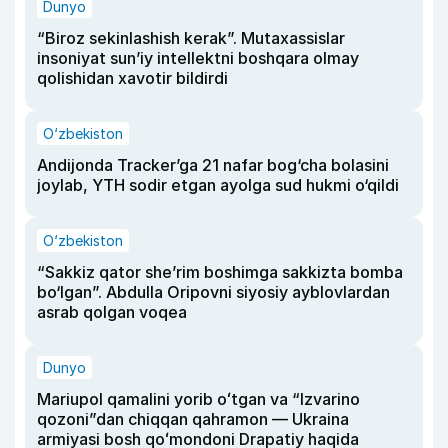
Dunyo
“Biroz sekinlashish kerak”. Mutaxassislar
insoniyat sun’iy intellektni boshqara olmay
qolishidan xavotir bildirdi
O‘zbekiston
Andijonda Tracker’ga 21 nafar bog‘cha bolasini
joylab, YTH sodir etgan ayolga sud hukmi o‘qildi
O‘zbekiston
“Sakkiz qator she’rim boshimga sakkizta bomba
bo‘lgan”. Abdulla Oripovni siyosiy ayblovlardan
asrab qolgan voqea
Dunyo
Mariupol qamalini yorib oʻtgan va “Izvarino
qozoni”dan chiqqan qahramon — Ukraina
armiyasi bosh qoʻmondoni Drapatiy haqida