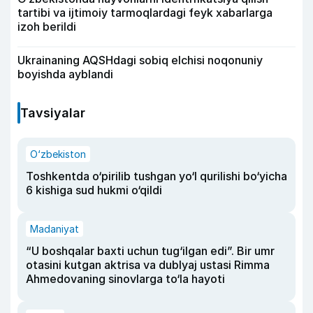
tartibi va ijtimoiy tarmoqlardagi feyk xabarlarga
izoh berildi
Ukrainaning AQSHdagi sobiq elchisi noqonuniy
boyishda ayblandi
Tavsiyalar
O‘zbekiston
Toshkentda o‘pirilib tushgan yo‘l qurilishi bo‘yicha
6 kishiga sud hukmi o‘qildi
Madaniyat
“U boshqalar baxti uchun tug‘ilgan edi”. Bir umr
otasini kutgan aktrisa va dublyaj ustasi Rimma
Ahmedovaning sinovlarga to‘la hayoti