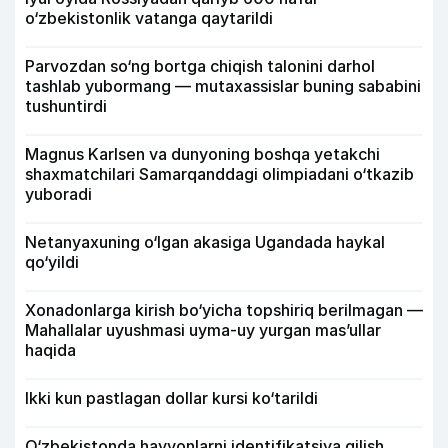
o‘zbekistonlik vatanga qaytarildi
Parvozdan so‘ng bortga chiqish talonini darhol
tashlab yubormang — mutaxassislar buning sababini
tushuntirdi
Magnus Karlsen va dunyoning boshqa yetakchi
shaxmatchilari Samarqanddagi olimpiadani o‘tkazib
yuboradi
Netanyaxuning o‘lgan akasiga Ugandada haykal
qo‘yildi
Xonadonlarga kirish bo‘yicha topshiriq berilmagan —
Mahallalar uyushmasi uyma-uy yurgan mas’ullar
haqida
Ikki kun pastlagan dollar kursi ko‘tarildi
O‘zbekistonda hayvonlarni identifikatsiya qilish