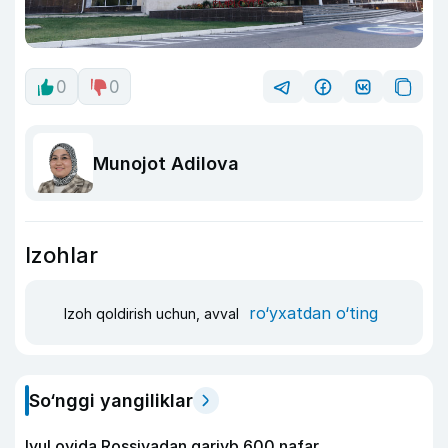
0
0
Munojot Adilova
Izohlar
ro‘yxatdan o‘ting
Izoh qoldirish uchun, avval
So‘nggi yangiliklar
Iyul oyida Rossiyadan qariyb 600 nafar