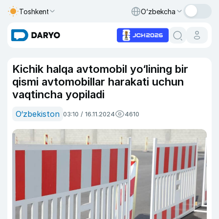
Toshkent
O‘zbekcha
Kichik halqa avtomobil yo‘lining bir
qismi avtomobillar harakati uchun
vaqtincha yopiladi
O‘zbekiston
03:10 / 16.11.2024
4610