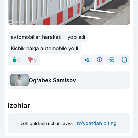
avtomobillar harakati
yopiladi
Kichik halqa automobile yo'li
0
0
Og‘abek Samisov
Izohlar
ro‘yxatdan o‘ting
Izoh qoldirish uchun, avval