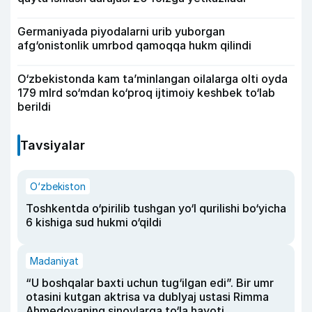
Germaniyada piyodalarni urib yuborgan
afg‘onistonlik umrbod qamoqqa hukm qilindi
O‘zbekistonda kam ta’minlangan oilalarga olti oyda
179 mlrd so‘mdan ko‘proq ijtimoiy keshbek to‘lab
berildi
Tavsiyalar
O‘zbekiston
Toshkentda o‘pirilib tushgan yo‘l qurilishi bo‘yicha
6 kishiga sud hukmi o‘qildi
Madaniyat
“U boshqalar baxti uchun tug‘ilgan edi”. Bir umr
otasini kutgan aktrisa va dublyaj ustasi Rimma
Ahmedovaning sinovlarga to‘la hayoti