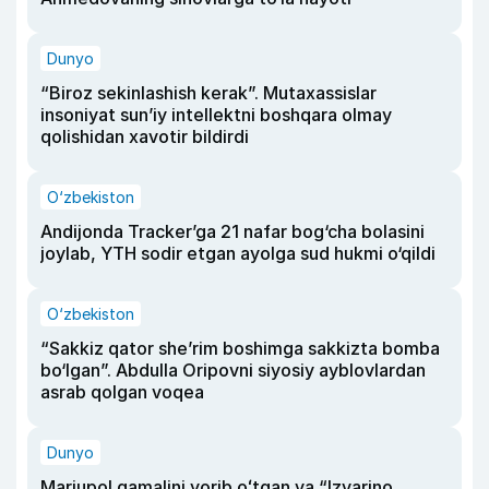
Dunyo
“Biroz sekinlashish kerak”. Mutaxassislar
insoniyat sun’iy intellektni boshqara olmay
qolishidan xavotir bildirdi
O‘zbekiston
Andijonda Tracker’ga 21 nafar bog‘cha bolasini
joylab, YTH sodir etgan ayolga sud hukmi o‘qildi
O‘zbekiston
“Sakkiz qator she’rim boshimga sakkizta bomba
bo‘lgan”. Abdulla Oripovni siyosiy ayblovlardan
asrab qolgan voqea
Dunyo
Mariupol qamalini yorib oʻtgan va “Izvarino