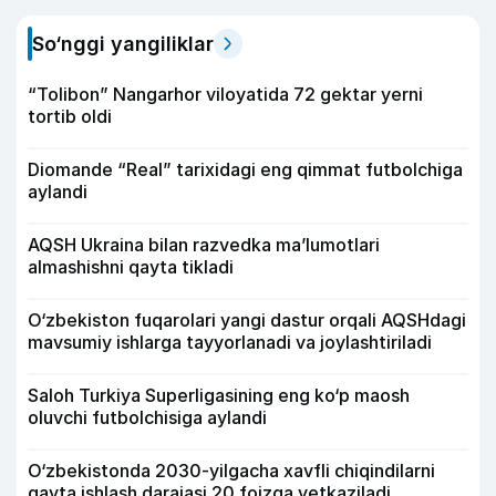
So‘nggi yangiliklar
“Tolibon” Nangarhor viloyatida 72 gektar yerni
tortib oldi
Diomande “Real” tarixidagi eng qimmat futbolchiga
aylandi
AQSH Ukraina bilan razvedka ma’lumotlari
almashishni qayta tikladi
O‘zbekiston fuqarolari yangi dastur orqali AQSHdagi
mavsumiy ishlarga tayyorlanadi va joylashtiriladi
Saloh Turkiya Superligasining eng ko‘p maosh
oluvchi futbolchisiga aylandi
O‘zbekistonda 2030-yilgacha xavfli chiqindilarni
qayta ishlash darajasi 20 foizga yetkaziladi