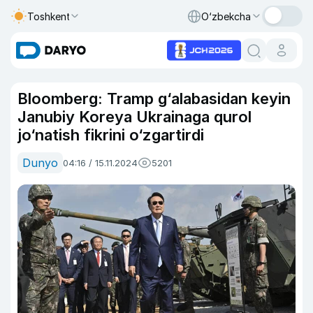
Toshkent
O‘zbekcha
Bloomberg: Tramp g‘alabasidan keyin
Janubiy Koreya Ukrainaga qurol
jo‘natish fikrini o‘zgartirdi
Dunyo
04:16 / 15.11.2024
5201