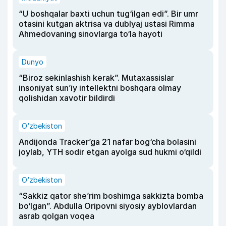
“U boshqalar baxti uchun tug‘ilgan edi”. Bir umr
otasini kutgan aktrisa va dublyaj ustasi Rimma
Ahmedovaning sinovlarga to‘la hayoti
Dunyo
“Biroz sekinlashish kerak”. Mutaxassislar
insoniyat sun’iy intellektni boshqara olmay
qolishidan xavotir bildirdi
O‘zbekiston
Andijonda Tracker’ga 21 nafar bog‘cha bolasini
joylab, YTH sodir etgan ayolga sud hukmi o‘qildi
O‘zbekiston
“Sakkiz qator she’rim boshimga sakkizta bomba
bo‘lgan”. Abdulla Oripovni siyosiy ayblovlardan
asrab qolgan voqea