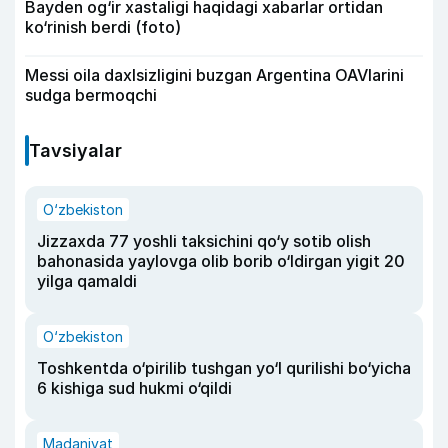
Bayden og‘ir xastaligi haqidagi xabarlar ortidan
ko‘rinish berdi (foto)
Messi oila daxlsizligini buzgan Argentina OAVlarini
sudga bermoqchi
Tavsiyalar
O‘zbekiston
Jizzaxda 77 yoshli taksichini qo‘y sotib olish
bahonasida yaylovga olib borib o‘ldirgan yigit 20
yilga qamaldi
O‘zbekiston
Toshkentda o‘pirilib tushgan yo‘l qurilishi bo‘yicha
6 kishiga sud hukmi o‘qildi
Madaniyat