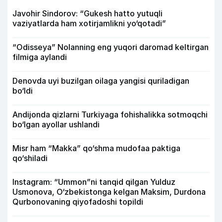
Javohir Sindorov: “Gukesh hatto yutuqli
vaziyatlarda ham xotirjamlikni yo‘qotadi”
“Odisseya” Nolanning eng yuqori daromad keltirgan
filmiga aylandi
Denovda uyi buzilgan oilaga yangisi quriladigan
bo‘ldi
Andijonda qizlarni Turkiyaga fohishalikka sotmoqchi
bo‘lgan ayollar ushlandi
Misr ham “Makka” qo‘shma mudofaa paktiga
qo‘shiladi
Instagram: “Ummon”ni tanqid qilgan Yulduz
Usmonova, O‘zbekistonga kelgan Maksim, Durdona
Qurbonovaning qiyofadoshi topildi