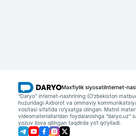
Maxfiylik siyosati
Internet-nas
“Daryo” internet-nashrining (O‘zbekiston matbuo
huzuridagi Axborot va ommaviy kommunikatsiyal
vositasi sifatida ro‘yxatga olingan. Matnli materi
videomateriallaridan foydalanishga “daryo.uz” sa
yozuv ilova qilingan taqdirda yo‘l qo‘yiladi.