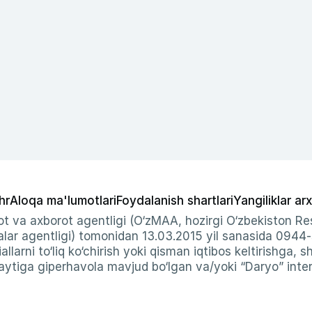
hr
Aloqa ma'lumotlari
Foydalanish shartlari
Yangiliklar arx
t va axborot agentligi (O‘zMAA, hozirgi O‘zbekiston Res
ar agentligi) tomonidan 13.03.2015 yil sanasida 0944
allarni to‘liq ko‘chirish yoki qisman iqtibos keltirishga, 
ytiga giperhavola mavjud bo‘lgan va/yoki “Daryo” intern