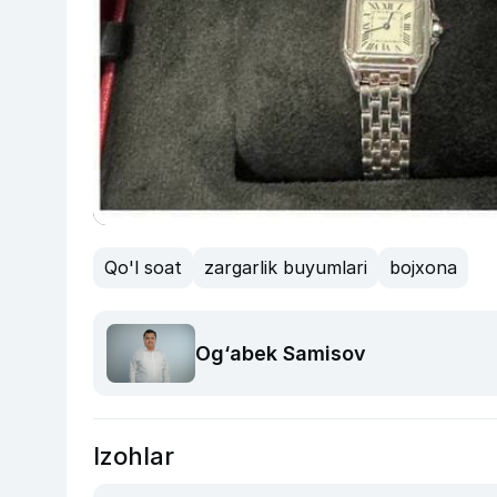
Qo'l soat
zargarlik buyumlari
bojxona
Og‘abek Samisov
Izohlar