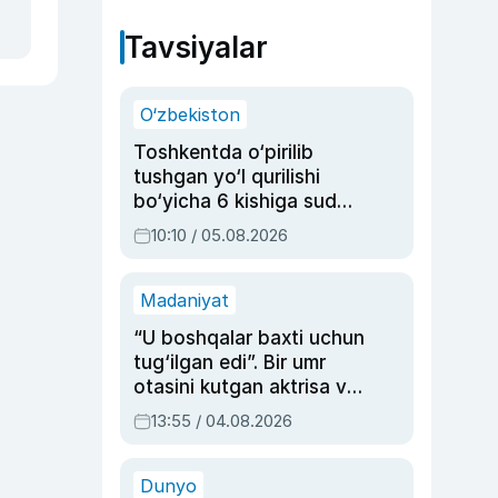
Tavsiyalar
O‘zbekiston
Toshkentda o‘pirilib
tushgan yo‘l qurilishi
bo‘yicha 6 kishiga sud
hukmi o‘qildi
10:10 / 05.08.2026
Madaniyat
“U boshqalar baxti uchun
tug‘ilgan edi”. Bir umr
otasini kutgan aktrisa va
dublyaj ustasi Rimma
13:55 / 04.08.2026
Ahmedovaning
sinovlarga to‘la hayoti
Dunyo