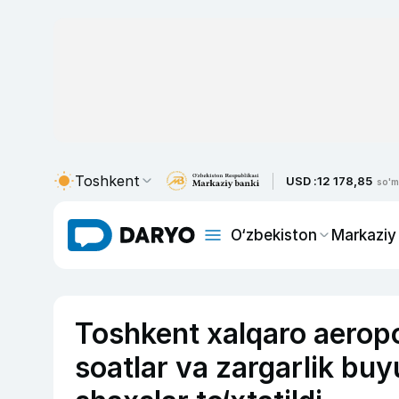
Toshkent
USD :
12 178,85
so'm
O‘zbekiston
Markaziy
Toshkent xalqaro aeropo
soatlar va zargarlik buy