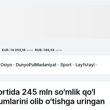
EUR :
RUB :
14 053,18
146,54
so'm
so'm
 Osiyo
Dunyo
Pul
Madaniyat
Sport
Layfstayl
rtida 245 mln so‘mlik qo‘l
umlarini olib o‘tishga uringan