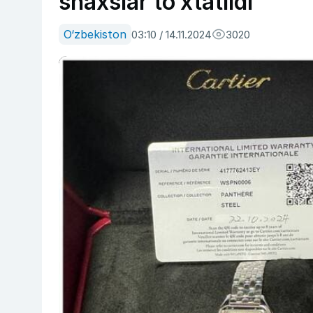
shaxslar to‘xtatildi
O‘zbekiston
03:10 / 14.11.2024
3020