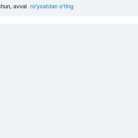
uchun, avval
ro‘yxatdan o‘ting