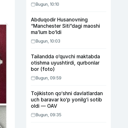
Bugun, 10:10
Abduqodir Husanovning
“Manchester Siti”dagi maoshi
ma’lum bo‘ldi
Bugun, 10:03
Tailandda o‘quvchi maktabda
otishma uyushtirdi, qurbonlar
bor (foto)
Bugun, 09:59
Tojikiston qo‘shni davlatlardan
uch baravar ko‘p yonilg‘i sotib
oldi — OAV
Bugun, 09:35