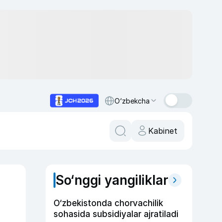
O‘zbekcha
Kabinet
So‘nggi yangiliklar
O‘zbekistonda chorvachilik
sohasida subsidiyalar ajratiladi