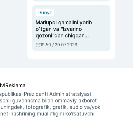
qolgan voqea
Dunyo
Mariupol qamalini yorib
oʻtgan va “Izvarino
qozoni”dan chiqqan
qahramon — Ukraina
19:50 / 29.07.2026
armiyasi bosh
qoʻmondoni Drapatiy
haqida
ivi
Reklama
publikasi Prezidenti Administratsiyasi
-sonli guvohnoma bilan ommaviy axborot
shuningdek, fotografik, grafik, audio va/yoki
et-nashrining muallifligini ko‘rsatuvchi