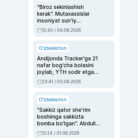
“Biroz sekinlashish
kerak”. Mutaxassislar
insoniyat sun’iy
intellektni boshqara
12:40 / 04.08.2026
olmay qolishidan xavotir
bildirdi
O‘zbekiston
Andijonda Tracker’ga 21
nafar bog‘cha bolasini
joylab, YTH sodir etgan
ayolga sud hukmi o‘qildi
23:41 / 03.08.2026
O‘zbekiston
“Sakkiz qator she’rim
boshimga sakkizta
bomba bo‘lgan”. Abdulla
Oripovni siyosiy
12:24 / 01.08.2026
ayblovlardan asrab