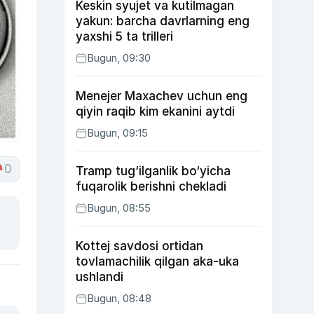
Keskin syujet va kutilmagan
yakun: barcha davrlarning eng
yaxshi 5 ta trilleri
Bugun, 09:30
Menejer Maxachev uchun eng
qiyin raqib kim ekanini aytdi
Bugun, 09:15
0
Tramp tug‘ilganlik bo‘yicha
fuqarolik berishni chekladi
Bugun, 08:55
Kottej savdosi ortidan
tovlamachilik qilgan aka-uka
ushlandi
Bugun, 08:48