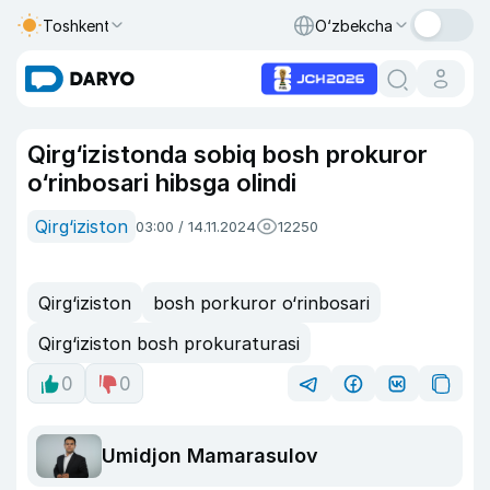
Toshkent
O‘zbekcha
Qirg‘izistonda sobiq bosh prokuror
o‘rinbosari hibsga olindi
Qirg‘iziston
03:00 / 14.11.2024
12250
Qirg‘iziston
bosh porkuror o‘rinbosari
Qirg‘iziston bosh prokuraturasi
0
0
Umidjon Mamarasulov