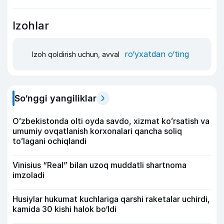
Izohlar
ro‘yxatdan o‘ting
Izoh qoldirish uchun, avval
So‘nggi yangiliklar
Oʻzbekistonda olti oyda savdo, xizmat koʻrsatish va
umumiy ovqatlanish korxonalari qancha soliq
toʻlagani ochiqlandi
Vinisius “Real” bilan uzoq muddatli shartnoma
imzoladi
Husiylar hukumat kuchlariga qarshi raketalar uchirdi,
kamida 30 kishi halok bo‘ldi