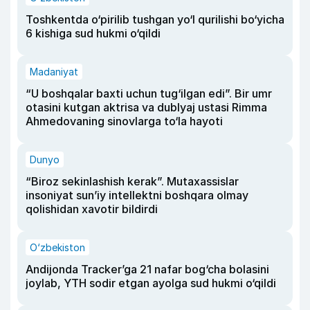
Toshkentda o‘pirilib tushgan yo‘l qurilishi bo‘yicha
6 kishiga sud hukmi o‘qildi
Madaniyat
“U boshqalar baxti uchun tug‘ilgan edi”. Bir umr
otasini kutgan aktrisa va dublyaj ustasi Rimma
Ahmedovaning sinovlarga to‘la hayoti
Dunyo
“Biroz sekinlashish kerak”. Mutaxassislar
insoniyat sun’iy intellektni boshqara olmay
qolishidan xavotir bildirdi
O‘zbekiston
Andijonda Tracker’ga 21 nafar bog‘cha bolasini
joylab, YTH sodir etgan ayolga sud hukmi o‘qildi