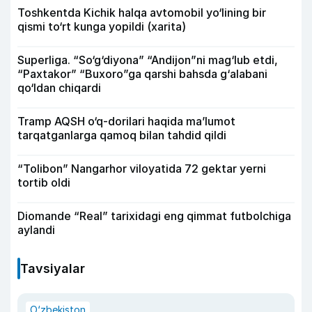
Toshkentda Kichik halqa avtomobil yo‘lining bir
qismi to‘rt kunga yopildi (xarita)
Superliga. “So‘g‘diyona” “Andijon”ni mag‘lub etdi,
“Paxtakor” “Buxoro”ga qarshi bahsda g‘alabani
qo‘ldan chiqardi
Tramp AQSH o‘q-dorilari haqida ma’lumot
tarqatganlarga qamoq bilan tahdid qildi
“Tolibon” Nangarhor viloyatida 72 gektar yerni
tortib oldi
Diomande “Real” tarixidagi eng qimmat futbolchiga
aylandi
Tavsiyalar
O‘zbekiston