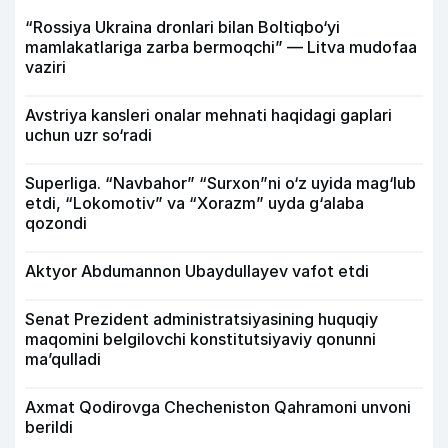
“Rossiya Ukraina dronlari bilan Boltiqbo‘yi
mamlakatlariga zarba bermoqchi” — Litva mudofaa
vaziri
Avstriya kansleri onalar mehnati haqidagi gaplari
uchun uzr so‘radi
Superliga. “Navbahor” “Surxon”ni o‘z uyida mag‘lub
etdi, “Lokomotiv” va “Xorazm” uyda g‘alaba
qozondi
Aktyor Abdu­mannon Ubaydullayev vafot etdi
Senat Prezident administratsiyasining huquqiy
maqomini belgilovchi konstitutsiyaviy qonunni
ma’qulladi
Axmat Qodirovga Checheniston Qahramoni unvoni
berildi