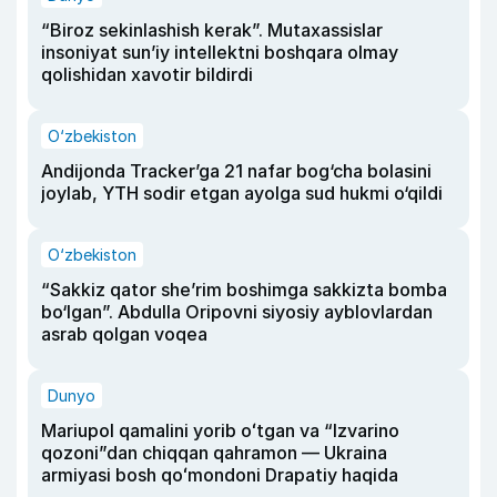
“Biroz sekinlashish kerak”. Mutaxassislar
insoniyat sun’iy intellektni boshqara olmay
qolishidan xavotir bildirdi
O‘zbekiston
Andijonda Tracker’ga 21 nafar bog‘cha bolasini
joylab, YTH sodir etgan ayolga sud hukmi o‘qildi
O‘zbekiston
“Sakkiz qator she’rim boshimga sakkizta bomba
bo‘lgan”. Abdulla Oripovni siyosiy ayblovlardan
asrab qolgan voqea
Dunyo
Mariupol qamalini yorib oʻtgan va “Izvarino
qozoni”dan chiqqan qahramon — Ukraina
armiyasi bosh qoʻmondoni Drapatiy haqida