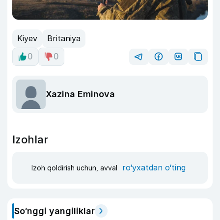
Kiyev
Britaniya
0
0
Xazina Eminova
Izohlar
ro‘yxatdan o‘ting
Izoh qoldirish uchun, avval
So‘nggi yangiliklar