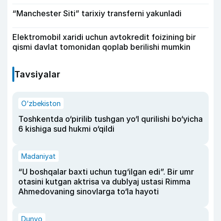
“Manchester Siti” tarixiy transferni yakunladi
Elektromobil xaridi uchun avtokredit foizining bir
qismi davlat tomonidan qoplab berilishi mumkin
Tavsiyalar
O‘zbekiston
Toshkentda o‘pirilib tushgan yo‘l qurilishi bo‘yicha
6 kishiga sud hukmi o‘qildi
Madaniyat
“U boshqalar baxti uchun tug‘ilgan edi”. Bir umr
otasini kutgan aktrisa va dublyaj ustasi Rimma
Ahmedovaning sinovlarga to‘la hayoti
Dunyo