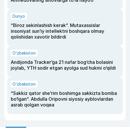
Ahmedovaning sinovlarga to‘la hayoti
Dunyo
“Biroz sekinlashish kerak”. Mutaxassislar
insoniyat sun’iy intellektni boshqara olmay
qolishidan xavotir bildirdi
O‘zbekiston
Andijonda Tracker’ga 21 nafar bog‘cha bolasini
joylab, YTH sodir etgan ayolga sud hukmi o‘qildi
O‘zbekiston
“Sakkiz qator she’rim boshimga sakkizta bomba
bo‘lgan”. Abdulla Oripovni siyosiy ayblovlardan
asrab qolgan voqea