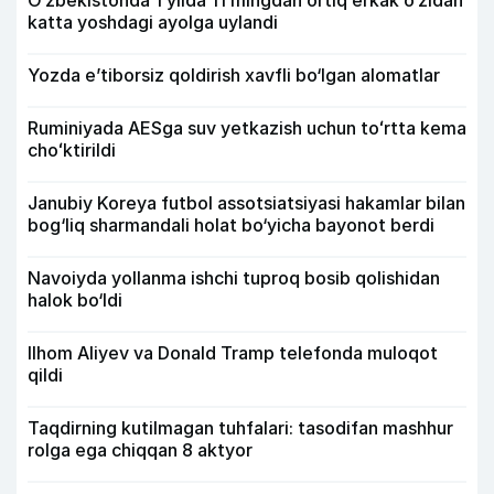
O‘zbekistonda 1 yilda 11 mingdan ortiq erkak o‘zidan
katta yoshdagi ayolga uylandi
Yozda e’tiborsiz qoldirish xavfli bo‘lgan alomatlar
Ruminiyada AESga suv yetkazish uchun toʻrtta kema
choʻktirildi
Janubiy Koreya futbol assotsiatsiyasi hakamlar bilan
bog‘liq sharmandali holat bo‘yicha bayonot berdi
Navoiyda yollanma ishchi tuproq bosib qolishidan
halok bo‘ldi
Ilhom Aliyev va Donald Tramp telefonda muloqot
qildi
Taqdirning kutilmagan tuhfalari: tasodifan mashhur
rolga ega chiqqan 8 aktyor