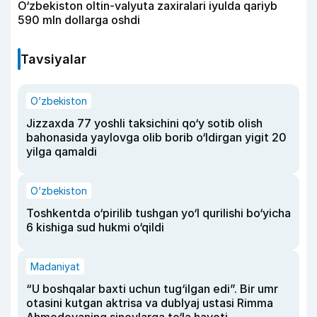
O‘zbekiston oltin-valyuta zaxiralari iyulda qariyb
590 mln dollarga oshdi
Tavsiyalar
O‘zbekiston
Jizzaxda 77 yoshli taksichini qo‘y sotib olish
bahonasida yaylovga olib borib o‘ldirgan yigit 20
yilga qamaldi
O‘zbekiston
Toshkentda o‘pirilib tushgan yo‘l qurilishi bo‘yicha
6 kishiga sud hukmi o‘qildi
Madaniyat
“U boshqalar baxti uchun tug‘ilgan edi”. Bir umr
otasini kutgan aktrisa va dublyaj ustasi Rimma