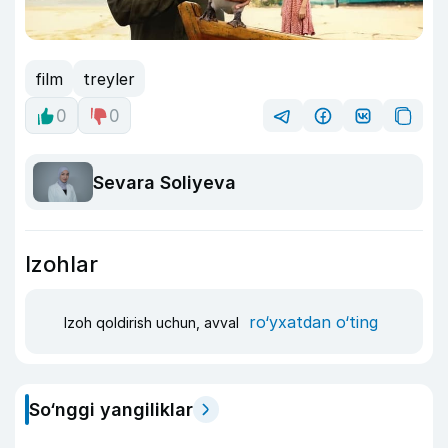
film
treyler
0
0
Sevara Soliyeva
Izohlar
ro‘yxatdan o‘ting
Izoh qoldirish uchun, avval
So‘nggi yangiliklar