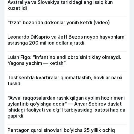
Avstraliya va Slovakiya tarixidagi eng issiq kun
kuzatildi
“Izza” bozorida do‘konlar yonib ketdi (video)
Leonardo DiKaprio va Jeff Bezos noyob hayvonlarni
asrashga 200 million dollar ajratdi
Luish Figo: “Infantino endi obroʻsini tiklay olmaydi.
Yagona yechim — ketish”
Toshkentda kvartiralar qimmatlashib, hovlilar narxi
tushdi
“Avval raqqosalardan rashk qilgan ayolim hozir meni
uylantirib qo‘yishga qodir” — Anvar Sobirov davlat
ishidagi faoliyati va o‘g‘il tarbiyasidagi xatosi haqida
gapirdi
Pentagon qurol sinovlari bo‘yicha 25 yillik ochiq