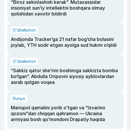
“Biroz sekinlashish kerak”. Mutaxassislar
insoniyat sun’iy intellektni boshqara olmay
qolishidan xavotir bildirdi
O‘zbekiston
Andijonda Tracker’ga 21 nafar bog‘cha bolasini
joylab, YTH sodir etgan ayolga sud hukmi o‘qildi
O‘zbekiston
“Sakkiz qator she’rim boshimga sakkizta bomba
bo‘lgan”. Abdulla Oripovni siyosiy ayblovlardan
asrab qolgan voqea
Dunyo
Mariupol qamalini yorib oʻtgan va “Izvarino
qozoni”dan chiqqan qahramon — Ukraina
armiyasi bosh qoʻmondoni Drapatiy haqida