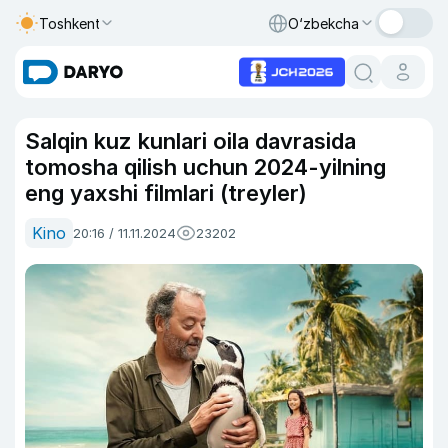
Toshkent
O‘zbekcha
Salqin kuz kunlari oila davrasida
tomosha qilish uchun 2024-yilning
eng yaxshi filmlari (treyler)
Kino
20:16 / 11.11.2024
23202