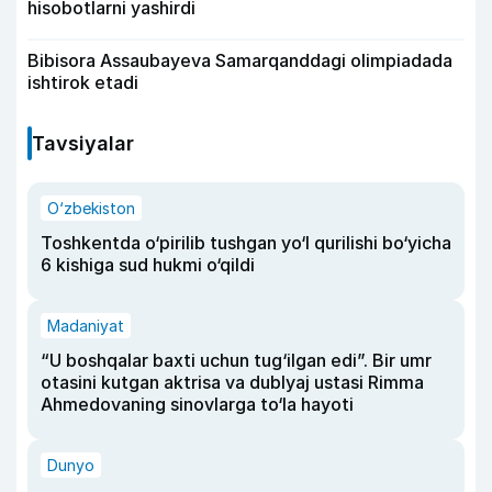
hisobotlarni yashirdi
Bibisora Assaubayeva Samarqanddagi olimpiadada
ishtirok etadi
Tavsiyalar
O‘zbekiston
Toshkentda o‘pirilib tushgan yo‘l qurilishi bo‘yicha
6 kishiga sud hukmi o‘qildi
Madaniyat
“U boshqalar baxti uchun tug‘ilgan edi”. Bir umr
otasini kutgan aktrisa va dublyaj ustasi Rimma
Ahmedovaning sinovlarga to‘la hayoti
Dunyo