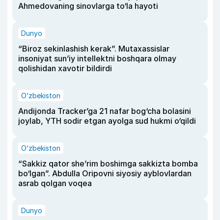
Ahmedovaning sinovlarga to‘la hayoti
Dunyo
“Biroz sekinlashish kerak”. Mutaxassislar
insoniyat sun’iy intellektni boshqara olmay
qolishidan xavotir bildirdi
O‘zbekiston
Andijonda Tracker’ga 21 nafar bog‘cha bolasini
joylab, YTH sodir etgan ayolga sud hukmi o‘qildi
O‘zbekiston
“Sakkiz qator she’rim boshimga sakkizta bomba
bo‘lgan”. Abdulla Oripovni siyosiy ayblovlardan
asrab qolgan voqea
Dunyo