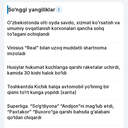
So‘nggi yangiliklar
Oʻzbekistonda olti oyda savdo, xizmat koʻrsatish va
umumiy ovqatlanish korxonalari qancha soliq
toʻlagani ochiqlandi
Vinisius “Real” bilan uzoq muddatli shartnoma
imzoladi
Husiylar hukumat kuchlariga qarshi raketalar uchirdi,
kamida 30 kishi halok bo‘ldi
Toshkentda Kichik halqa avtomobil yo‘lining bir
qismi to‘rt kunga yopildi (xarita)
Superliga. “So‘g‘diyona” “Andijon”ni mag‘lub etdi,
“Paxtakor” “Buxoro”ga qarshi bahsda g‘alabani
qo‘ldan chiqardi