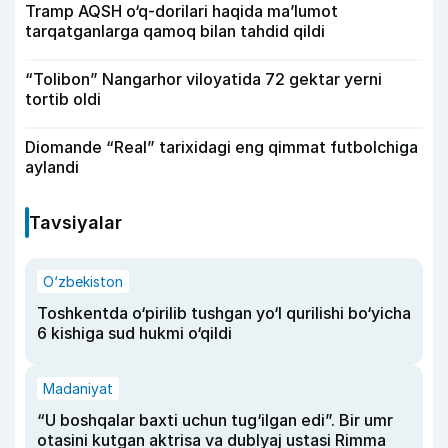
Tramp AQSH o‘q-dorilari haqida ma’lumot
tarqatganlarga qamoq bilan tahdid qildi
“Tolibon” Nangarhor viloyatida 72 gektar yerni
tortib oldi
Diomande “Real” tarixidagi eng qimmat futbolchiga
aylandi
Tavsiyalar
O‘zbekiston
Toshkentda o‘pirilib tushgan yo‘l qurilishi bo‘yicha
6 kishiga sud hukmi o‘qildi
Madaniyat
“U boshqalar baxti uchun tug‘ilgan edi”. Bir umr
otasini kutgan aktrisa va dublyaj ustasi Rimma