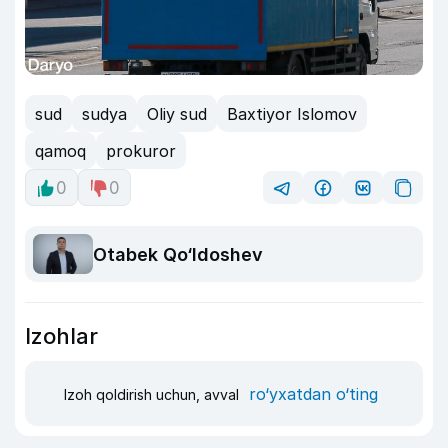
sud
sudya
Oliy sud
Baxtiyor Islomov
qamoq
prokuror
0
0
Otabek Qo‘ldoshev
Izohlar
ro‘yxatdan o‘ting
Izoh qoldirish uchun, avval