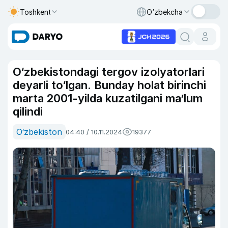
Toshkent
O‘zbekcha
O‘zbekistondagi tergov izolyatorlari
deyarli to‘lgan. Bunday holat birinchi
marta 2001-yilda kuzatilgani ma’lum
qilindi
O‘zbekiston
04:40 / 10.11.2024
19377