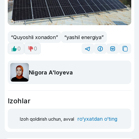
“Quyoshli xonadon”
“yashil energiya”
0
0
Nigora A'loyeva
Izohlar
ro‘yxatdan o‘ting
Izoh qoldirish uchun, avval