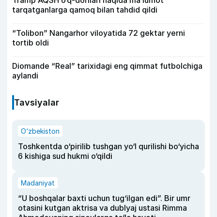
Tramp AQSH o‘q-dorilari haqida ma’lumot
tarqatganlarga qamoq bilan tahdid qildi
“Tolibon” Nangarhor viloyatida 72 gektar yerni
tortib oldi
Diomande “Real” tarixidagi eng qimmat futbolchiga
aylandi
Tavsiyalar
O‘zbekiston
Toshkentda o‘pirilib tushgan yo‘l qurilishi bo‘yicha
6 kishiga sud hukmi o‘qildi
Madaniyat
“U boshqalar baxti uchun tug‘ilgan edi”. Bir umr
otasini kutgan aktrisa va dublyaj ustasi Rimma