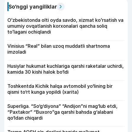
So‘nggi yangiliklar
Oʻzbekistonda olti oyda savdo, xizmat koʻrsatish va
umumiy ovqatlanish korxonalari qancha soliq
toʻlagani ochiqlandi
Vinisius “Real” bilan uzoq muddatli shartnoma
imzoladi
Husiylar hukumat kuchlariga qarshi raketalar uchirdi,
kamida 30 kishi halok bo‘ldi
Toshkentda Kichik halqa avtomobil yo‘lining bir
qismi to‘rt kunga yopildi (xarita)
Superliga. “So‘g‘diyona” “Andijon”ni mag‘lub etdi,
“Paxtakor” “Buxoro”ga qarshi bahsda g‘alabani
qo‘ldan chiqardi