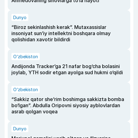
Ahmedovaning sinovlarga to‘la hayoti
Dunyo
“Biroz sekinlashish kerak”. Mutaxassislar
insoniyat sun’iy intellektni boshqara olmay
qolishidan xavotir bildirdi
O‘zbekiston
Andijonda Tracker’ga 21 nafar bog‘cha bolasini
joylab, YTH sodir etgan ayolga sud hukmi o‘qildi
O‘zbekiston
“Sakkiz qator she’rim boshimga sakkizta bomba
bo‘lgan”. Abdulla Oripovni siyosiy ayblovlardan
asrab qolgan voqea
Dunyo