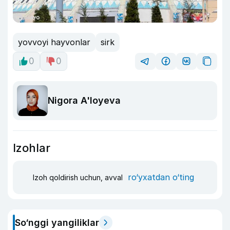
yovvoyi hayvonlar
sirk
0
0
Nigora A'loyeva
Izohlar
ro‘yxatdan o‘ting
Izoh qoldirish uchun, avval
So‘nggi yangiliklar