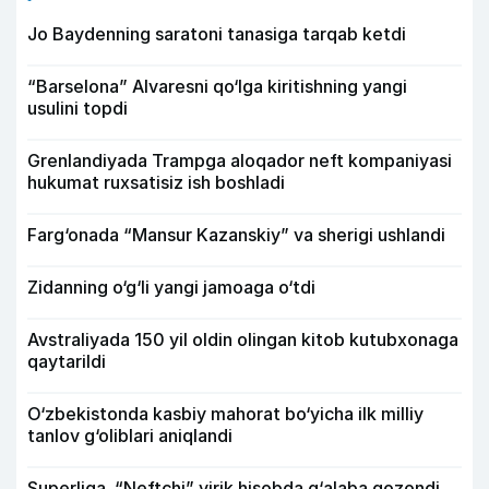
Jo Baydenning saratoni tanasiga tarqab ketdi
“Barselona” Alvaresni qo‘lga kiritishning yangi
usulini topdi
Grenlandiyada Trampga aloqador neft kompaniyasi
hukumat ruxsatisiz ish boshladi
Farg‘onada “Mansur Kazanskiy” va sherigi ushlandi
Zidanning o‘g‘li yangi jamoaga o‘tdi
Avstraliyada 150 yil oldin olingan kitob kutubxonaga
qaytarildi
O‘zbekistonda kasbiy mahorat bo‘yicha ilk milliy
tanlov g‘oliblari aniqlandi
Superliga. “Neftchi” yirik hisobda g‘alaba qozondi,