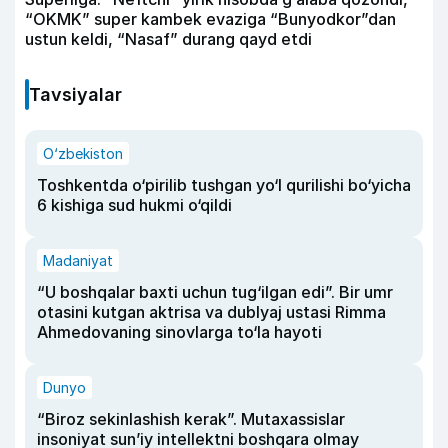
“OKMK” super kambek evaziga “Bunyodkor”dan
ustun keldi, “Nasaf” durang qayd etdi
Tavsiyalar
O‘zbekiston
Toshkentda o‘pirilib tushgan yo‘l qurilishi bo‘yicha
6 kishiga sud hukmi o‘qildi
Madaniyat
“U boshqalar baxti uchun tug‘ilgan edi”. Bir umr
otasini kutgan aktrisa va dublyaj ustasi Rimma
Ahmedovaning sinovlarga to‘la hayoti
Dunyo
“Biroz sekinlashish kerak”. Mutaxassislar
insoniyat sun’iy intellektni boshqara olmay