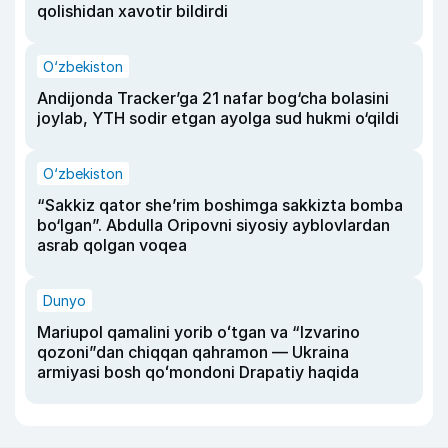
qolishidan xavotir bildirdi
O‘zbekiston
Andijonda Tracker’ga 21 nafar bog‘cha bolasini
joylab, YTH sodir etgan ayolga sud hukmi o‘qildi
O‘zbekiston
“Sakkiz qator she’rim boshimga sakkizta bomba
bo‘lgan”. Abdulla Oripovni siyosiy ayblovlardan
asrab qolgan voqea
Dunyo
Mariupol qamalini yorib oʻtgan va “Izvarino
qozoni”dan chiqqan qahramon — Ukraina
armiyasi bosh qoʻmondoni Drapatiy haqida