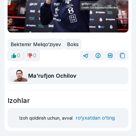
Bektemir Meliqo‘ziyev
Boks
0
0
Ma'rufjon Ochilov
Izohlar
ro‘yxatdan o‘ting
Izoh qoldirish uchun, avval