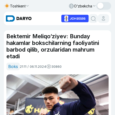
Toshkent
O‘zbekcha
Bektemir Meliqo‘ziyev: Bunday
hakamlar bokschilarning faoliyatini
barbod qilib, orzularidan mahrum
etadi
Boks
21:11 / 06.11.2024
30860