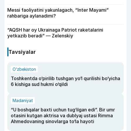
Messi faoliyatini yakunlagach, “Inter Mayami”
rahbariga aylanadimi?
“AQSH har oy Ukrainaga Patriot raketalarini
yetkazib beradi” — Zelenskiy
Tavsiyalar
O‘zbekiston
Toshkentda o‘pirilib tushgan yo‘l qurilishi bo‘yicha
6 kishiga sud hukmi o‘qildi
Madaniyat
“U boshqalar baxti uchun tug‘ilgan edi”. Bir umr
otasini kutgan aktrisa va dublyaj ustasi Rimma
Ahmedovaning sinovlarga to‘la hayoti