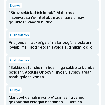
Dunyo
“Biroz sekinlashish kerak”. Mutaxassislar
insoniyat sun’iy intellektni boshqara olmay
qolishidan xavotir bildirdi
O‘zbekiston
Andijonda Tracker’ga 21 nafar bog‘cha bolasini
joylab, YTH sodir etgan ayolga sud hukmi o‘qildi
O‘zbekiston
“Sakkiz qator she’rim boshimga sakkizta bomba
bo‘lgan”. Abdulla Oripovni siyosiy ayblovlardan
asrab qolgan voqea
Dunyo
Mariupol qamalini yorib oʻtgan va “Izvarino
qozoni”dan chiqqan qahramon — Ukraina