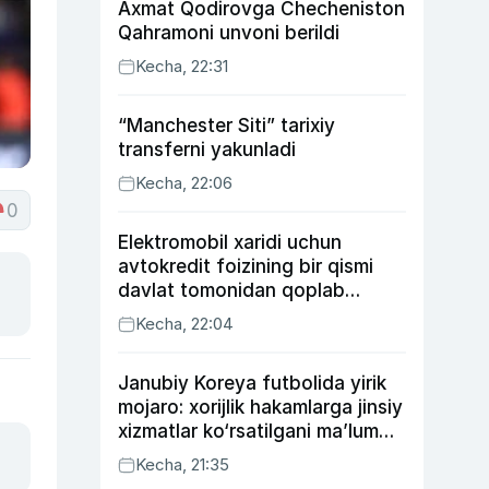
Axmat Qodirovga Checheniston
Qahramoni unvoni berildi
Kecha, 22:31
“Manchester Siti” tarixiy
transferni yakunladi
Kecha, 22:06
0
Elektromobil xaridi uchun
avtokredit foizining bir qismi
davlat tomonidan qoplab
berilishi mumkin
Kecha, 22:04
Janubiy Koreya futbolida yirik
mojaro: xorijlik hakamlarga jinsiy
xizmatlar ko‘rsatilgani ma’lum
qilindi
Kecha, 21:35