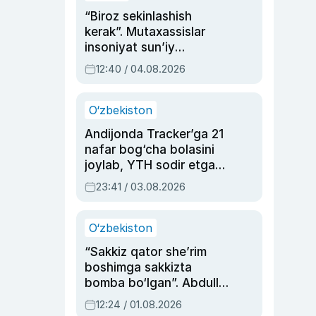
“Biroz sekinlashish
kerak”. Mutaxassislar
insoniyat sun’iy
intellektni boshqara
12:40 / 04.08.2026
olmay qolishidan xavotir
bildirdi
O‘zbekiston
Andijonda Tracker’ga 21
nafar bog‘cha bolasini
joylab, YTH sodir etgan
ayolga sud hukmi o‘qildi
23:41 / 03.08.2026
O‘zbekiston
“Sakkiz qator she’rim
boshimga sakkizta
bomba bo‘lgan”. Abdulla
Oripovni siyosiy
12:24 / 01.08.2026
ayblovlardan asrab