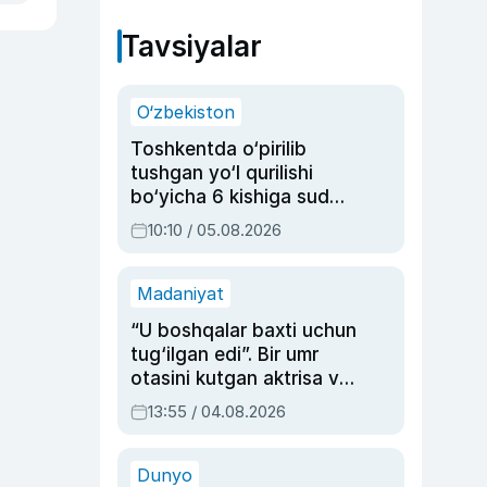
Tavsiyalar
O‘zbekiston
Toshkentda o‘pirilib
tushgan yo‘l qurilishi
bo‘yicha 6 kishiga sud
hukmi o‘qildi
10:10 / 05.08.2026
Madaniyat
“U boshqalar baxti uchun
tug‘ilgan edi”. Bir umr
otasini kutgan aktrisa va
dublyaj ustasi Rimma
13:55 / 04.08.2026
Ahmedovaning
sinovlarga to‘la hayoti
Dunyo