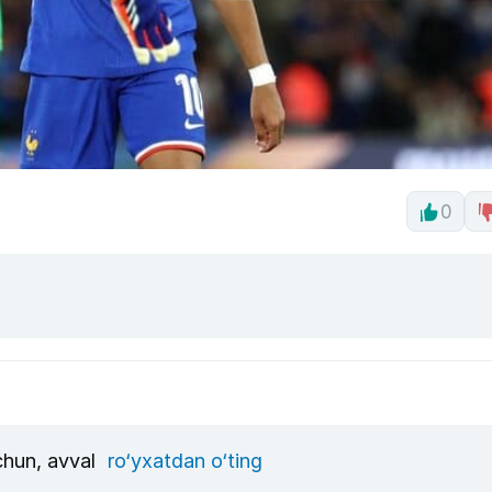
0
uchun, avval
ro‘yxatdan o‘ting