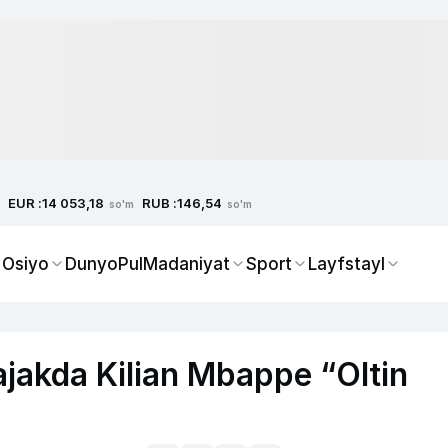
EUR :
RUB :
14 053,18
146,54
so'm
so'm
 Osiyo
Dunyo
Pul
Madaniyat
Sport
Layfstayl
jakda Kilian Mbappe “Oltin