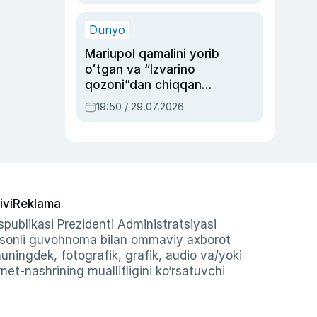
qolgan voqea
Dunyo
Mariupol qamalini yorib
oʻtgan va “Izvarino
qozoni”dan chiqqan
qahramon — Ukraina
19:50 / 29.07.2026
armiyasi bosh
qoʻmondoni Drapatiy
haqida
ivi
Reklama
publikasi Prezidenti Administratsiyasi
-sonli guvohnoma bilan ommaviy axborot
shuningdek, fotografik, grafik, audio va/yoki
et-nashrining muallifligini ko‘rsatuvchi