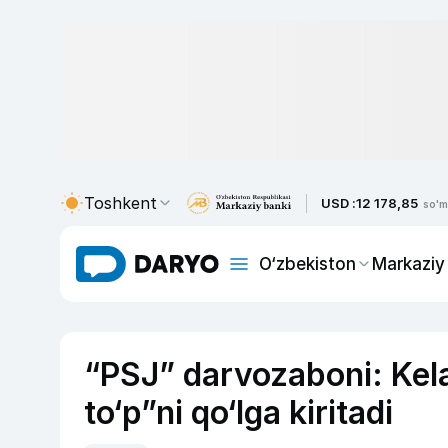
Toshkent
USD :
12 178,85
so'm
O‘zbekiston
Markaziy
“PSJ” darvozaboni: Kela
to‘p”ni qo‘lga kiritadi