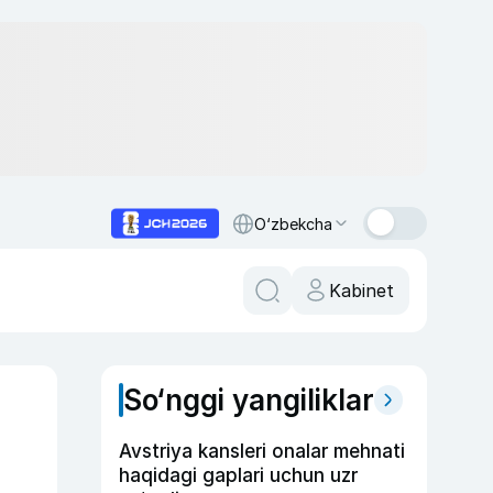
O‘zbekcha
Kabinet
So‘nggi yangiliklar
Avstriya kansleri onalar mehnati
haqidagi gaplari uchun uzr