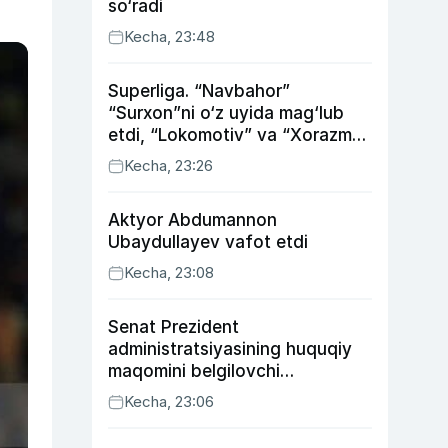
so‘radi
Kecha, 23:48
Superliga. “Navbahor”
“Surxon”ni o‘z uyida mag‘lub
etdi, “Lokomotiv” va “Xorazm”
uyda g‘alaba qozondi
Kecha, 23:26
Aktyor Abdu­mannon
Ubaydullayev vafot etdi
Kecha, 23:08
Senat Prezident
administratsiyasining huquqiy
maqomini belgilovchi
konstitutsiyaviy qonunni
Kecha, 23:06
ma’qulladi