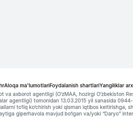
hr
Aloqa ma'lumotlari
Foydalanish shartlari
Yangiliklar arx
t va axborot agentligi (O‘zMAA, hozirgi O‘zbekiston Res
ar agentligi) tomonidan 13.03.2015 yil sanasida 0944
allarni to‘liq ko‘chirish yoki qisman iqtibos keltirishga, 
ytiga giperhavola mavjud bo‘lgan va/yoki “Daryo” intern