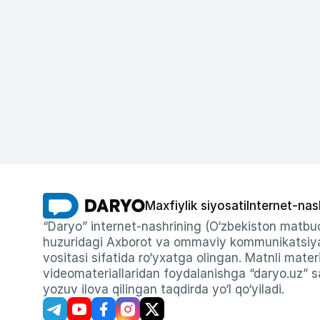
Maxfiylik siyosati
Internet-nas
“Daryo” internet-nashrining (O‘zbekiston matbuo
huzuridagi Axborot va ommaviy kommunikatsiyal
vositasi sifatida ro‘yxatga olingan. Matnli materi
videomateriallaridan foydalanishga “daryo.uz” sa
yozuv ilova qilingan taqdirda yo‘l qo‘yiladi.