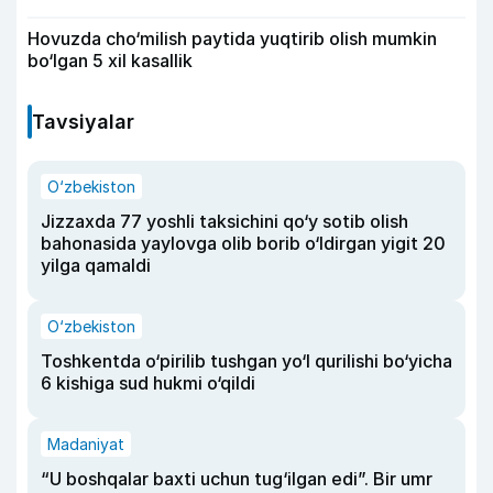
Hovuzda cho‘milish paytida yuqtirib olish mumkin
bo‘lgan 5 xil kasallik
Tavsiyalar
O‘zbekiston
Jizzaxda 77 yoshli taksichini qo‘y sotib olish
bahonasida yaylovga olib borib o‘ldirgan yigit 20
yilga qamaldi
O‘zbekiston
Toshkentda o‘pirilib tushgan yo‘l qurilishi bo‘yicha
6 kishiga sud hukmi o‘qildi
Madaniyat
“U boshqalar baxti uchun tug‘ilgan edi”. Bir umr