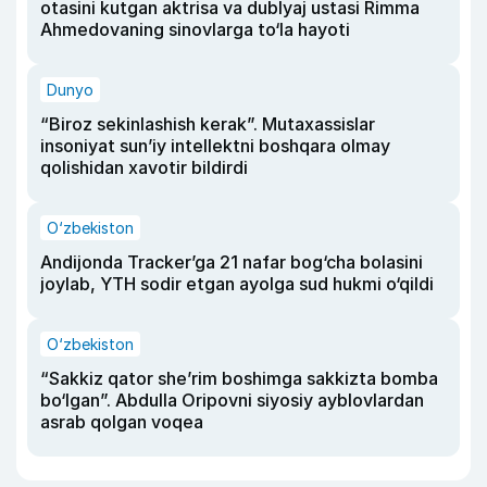
otasini kutgan aktrisa va dublyaj ustasi Rimma
Ahmedovaning sinovlarga to‘la hayoti
Dunyo
“Biroz sekinlashish kerak”. Mutaxassislar
insoniyat sun’iy intellektni boshqara olmay
qolishidan xavotir bildirdi
O‘zbekiston
Andijonda Tracker’ga 21 nafar bog‘cha bolasini
joylab, YTH sodir etgan ayolga sud hukmi o‘qildi
O‘zbekiston
“Sakkiz qator she’rim boshimga sakkizta bomba
bo‘lgan”. Abdulla Oripovni siyosiy ayblovlardan
asrab qolgan voqea