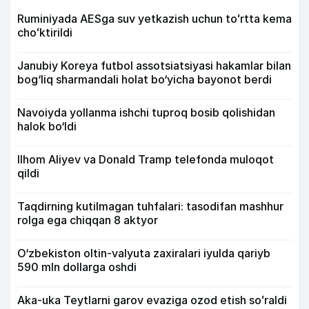
Ruminiyada AESga suv yetkazish uchun toʻrtta kema
choʻktirildi
Janubiy Koreya futbol assotsiatsiyasi hakamlar bilan
bog‘liq sharmandali holat bo‘yicha bayonot berdi
Navoiyda yollanma ishchi tuproq bosib qolishidan
halok bo‘ldi
Ilhom Aliyev va Donald Tramp telefonda muloqot
qildi
Taqdirning kutilmagan tuhfalari: tasodifan mashhur
rolga ega chiqqan 8 aktyor
O‘zbekiston oltin-valyuta zaxiralari iyulda qariyb
590 mln dollarga oshdi
Aka-uka Teytlarni garov evaziga ozod etish soʻraldi