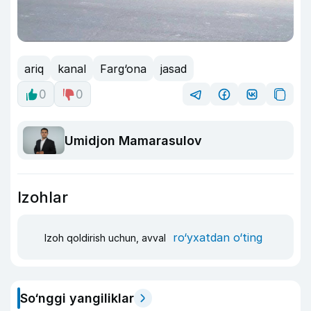
ariq
kanal
Farg‘ona
jasad
0
0
Umidjon Mamarasulov
Izohlar
ro‘yxatdan o‘ting
Izoh qoldirish uchun, avval
So‘nggi yangiliklar