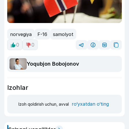
norvegiya
F-16
samolyot
0
0
Yoqubjon Bobojonov
Izohlar
ro‘yxatdan o‘ting
Izoh qoldirish uchun, avval