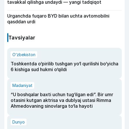
tavakkal qilishga undaydi — yangi tadqiqot
Urganchda fuqaro BYD bilan uchta avtomobilni
qasddan urdi
Tavsiyalar
O‘zbekiston
Toshkentda o‘pirilib tushgan yo‘l qurilishi bo‘yicha
6 kishiga sud hukmi o‘qildi
Madaniyat
“U boshqalar baxti uchun tug‘ilgan edi”. Bir umr
otasini kutgan aktrisa va dublyaj ustasi Rimma
Ahmedovaning sinovlarga to‘la hayoti
Dunyo