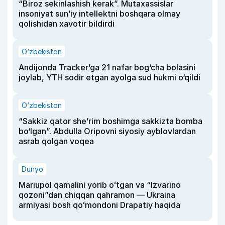
“Biroz sekinlashish kerak”. Mutaxassislar
insoniyat sun’iy intellektni boshqara olmay
qolishidan xavotir bildirdi
O‘zbekiston
Andijonda Tracker’ga 21 nafar bog‘cha bolasini
joylab, YTH sodir etgan ayolga sud hukmi o‘qildi
O‘zbekiston
“Sakkiz qator she’rim boshimga sakkizta bomba
bo‘lgan”. Abdulla Oripovni siyosiy ayblovlardan
asrab qolgan voqea
Dunyo
Mariupol qamalini yorib oʻtgan va “Izvarino
qozoni”dan chiqqan qahramon — Ukraina
armiyasi bosh qoʻmondoni Drapatiy haqida