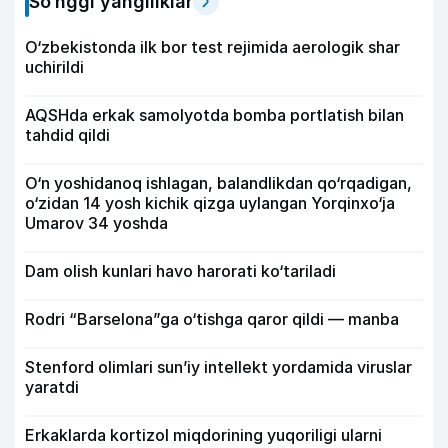
So‘nggi yangiliklar
O‘zbekistonda ilk bor test rejimida aerologik shar
uchirildi
AQSHda erkak samolyotda bomba portlatish bilan
tahdid qildi
O‘n yoshidanoq ishlagan, balandlikdan qo‘rqadigan,
o‘zidan 14 yosh kichik qizga uylangan Yorqinxo‘ja
Umarov 34 yoshda
Dam olish kunlari havo harorati ko‘tariladi
Rodri “Barselona”ga o‘tishga qaror qildi — manba
Stenford olimlari sun’iy intellekt yordamida viruslar
yaratdi
Erkaklarda kortizol miqdorining yuqoriligi ularni