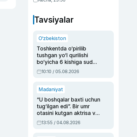
Tavsiyalar
O‘zbekiston
Toshkentda o‘pirilib
tushgan yo‘l qurilishi
bo‘yicha 6 kishiga sud
hukmi o‘qildi
10:10 / 05.08.2026
Madaniyat
“U boshqalar baxti uchun
tug‘ilgan edi”. Bir umr
otasini kutgan aktrisa va
dublyaj ustasi Rimma
13:55 / 04.08.2026
Ahmedovaning
sinovlarga to‘la hayoti