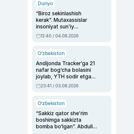
Dunyo
“Biroz sekinlashish
kerak”. Mutaxassislar
insoniyat sun’iy
intellektni boshqara
12:40 / 04.08.2026
olmay qolishidan xavotir
bildirdi
O‘zbekiston
Andijonda Tracker’ga 21
nafar bog‘cha bolasini
joylab, YTH sodir etgan
ayolga sud hukmi o‘qildi
23:41 / 03.08.2026
O‘zbekiston
“Sakkiz qator she’rim
boshimga sakkizta
bomba bo‘lgan”. Abdulla
Oripovni siyosiy