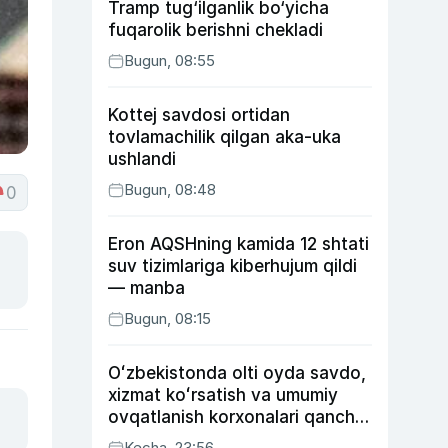
Tramp tug‘ilganlik bo‘yicha
fuqarolik berishni chekladi
Bugun, 08:55
Kottej savdosi ortidan
tovlamachilik qilgan aka-uka
ushlandi
Bugun, 08:48
0
Eron AQSHning kamida 12 shtati
suv tizimlariga kiberhujum qildi
— manba
Bugun, 08:15
Oʻzbekistonda olti oyda savdo,
xizmat koʻrsatish va umumiy
ovqatlanish korxonalari qancha
soliq toʻlagani ochiqlandi
Kecha, 23:56