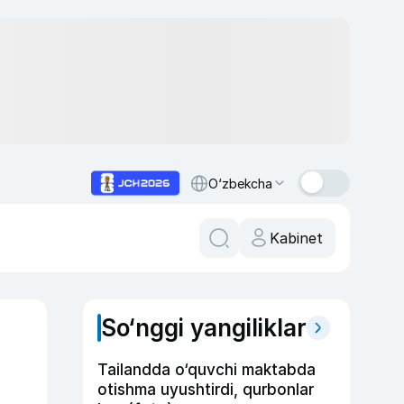
O‘zbekcha
Kabinet
So‘nggi yangiliklar
Tailandda o‘quvchi maktabda
otishma uyushtirdi, qurbonlar