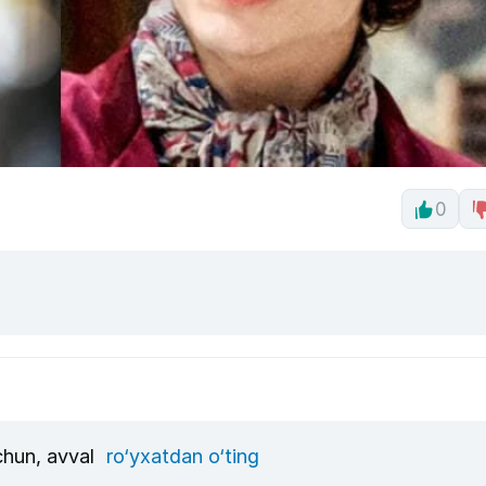
0
uchun, avval
ro‘yxatdan o‘ting