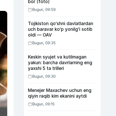
bor (foto)
Bugun, 09:59
Tojikiston qo‘shni davlatlardan
uch baravar ko‘p yonilg‘i sotib
oldi — OAV
Bugun, 09:35
Keskin syujet va kutilmagan
yakun: barcha davrlarning eng
yaxshi 5 ta trilleri
Bugun, 09:30
Menejer Maxachev uchun eng
qiyin raqib kim ekanini aytdi
Bugun, 09:15