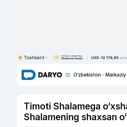
Toshkent
USD :
12 178,85
so'm
O‘zbekiston
Markaziy
Timoti Shalamega o‘xsha
Shalamening shaxsan o‘z