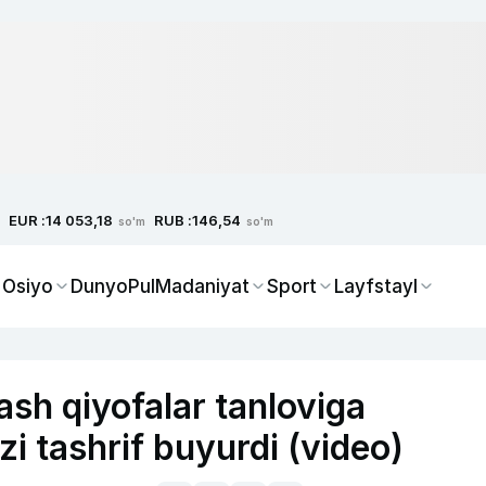
EUR :
RUB :
14 053,18
146,54
so'm
so'm
 Osiyo
Dunyo
Pul
Madaniyat
Sport
Layfstayl
sh qiyofalar tanloviga
i tashrif buyurdi (video)