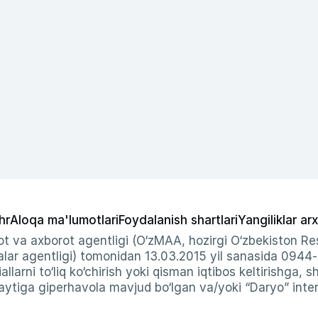
hr
Aloqa ma'lumotlari
Foydalanish shartlari
Yangiliklar arx
t va axborot agentligi (O‘zMAA, hozirgi O‘zbekiston Res
ar agentligi) tomonidan 13.03.2015 yil sanasida 0944
allarni to‘liq ko‘chirish yoki qisman iqtibos keltirishga, 
ytiga giperhavola mavjud bo‘lgan va/yoki “Daryo” intern