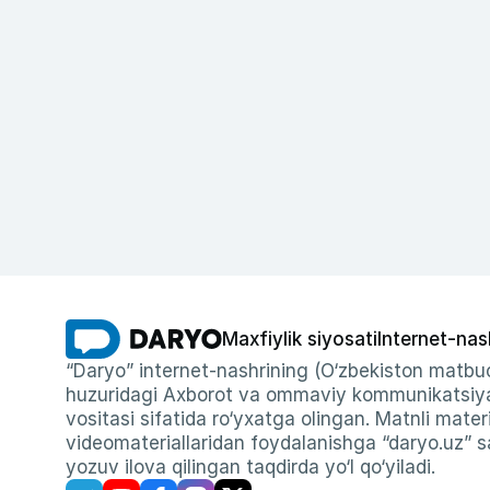
Maxfiylik siyosati
Internet-nas
“Daryo” internet-nashrining (O‘zbekiston matbuo
huzuridagi Axborot va ommaviy kommunikatsiyal
vositasi sifatida ro‘yxatga olingan. Matnli materi
videomateriallaridan foydalanishga “daryo.uz” sa
yozuv ilova qilingan taqdirda yo‘l qo‘yiladi.