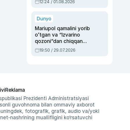
12:24 / 01.08.2026
ayblovlardan asrab
qolgan voqea
Dunyo
Mariupol qamalini yorib
oʻtgan va “Izvarino
qozoni”dan chiqqan
qahramon — Ukraina
19:50 / 29.07.2026
armiyasi bosh
qoʻmondoni Drapatiy
haqida
ivi
Reklama
publikasi Prezidenti Administratsiyasi
-sonli guvohnoma bilan ommaviy axborot
shuningdek, fotografik, grafik, audio va/yoki
et-nashrining muallifligini ko‘rsatuvchi