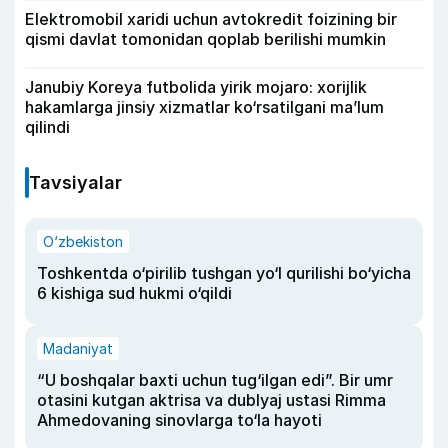
Elektromobil xaridi uchun avtokredit foizining bir
qismi davlat tomonidan qoplab berilishi mumkin
Janubiy Koreya futbolida yirik mojaro: xorijlik
hakamlarga jinsiy xizmatlar ko‘rsatilgani ma’lum
qilindi
Tavsiyalar
O‘zbekiston
Toshkentda o‘pirilib tushgan yo‘l qurilishi bo‘yicha
6 kishiga sud hukmi o‘qildi
Madaniyat
“U boshqalar baxti uchun tug‘ilgan edi”. Bir umr
otasini kutgan aktrisa va dublyaj ustasi Rimma
Ahmedovaning sinovlarga to‘la hayoti