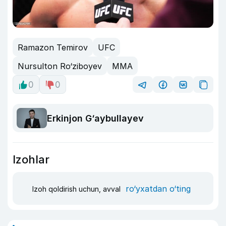
Ramazon Temirov
UFC
Nursulton Ro‘ziboyev
MMA
0
0
Erkinjon G‘aybullayev
Izohlar
ro‘yxatdan o‘ting
Izoh qoldirish uchun, avval