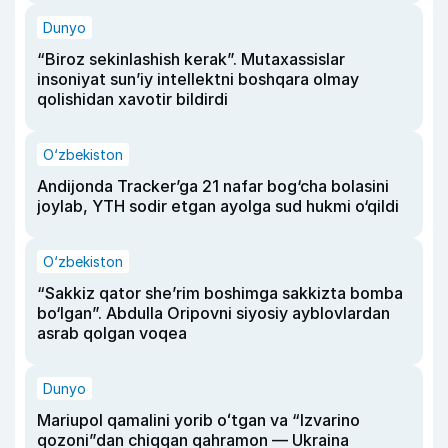
Dunyo
“Biroz sekinlashish kerak”. Mutaxassislar
insoniyat sun’iy intellektni boshqara olmay
qolishidan xavotir bildirdi
O‘zbekiston
Andijonda Tracker’ga 21 nafar bog‘cha bolasini
joylab, YTH sodir etgan ayolga sud hukmi o‘qildi
O‘zbekiston
“Sakkiz qator she’rim boshimga sakkizta bomba
bo‘lgan”. Abdulla Oripovni siyosiy ayblovlardan
asrab qolgan voqea
Dunyo
Mariupol qamalini yorib oʻtgan va “Izvarino
qozoni”dan chiqqan qahramon — Ukraina