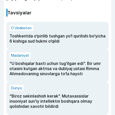
Tavsiyalar
O‘zbekiston
Toshkentda o‘pirilib tushgan yo‘l qurilishi bo‘yicha
6 kishiga sud hukmi o‘qildi
Madaniyat
“U boshqalar baxti uchun tug‘ilgan edi”. Bir umr
otasini kutgan aktrisa va dublyaj ustasi Rimma
Ahmedovaning sinovlarga to‘la hayoti
Dunyo
“Biroz sekinlashish kerak”. Mutaxassislar
insoniyat sun’iy intellektni boshqara olmay
qolishidan xavotir bildirdi