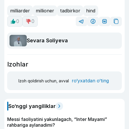
milliarder
millioner
tadbirkor
hind
0
0
Sevara Soliyeva
Izohlar
ro‘yxatdan o‘ting
Izoh qoldirish uchun, avval
So‘nggi yangiliklar
Messi faoliyatini yakunlagach, “Inter Mayami”
rahbariga aylanadimi?