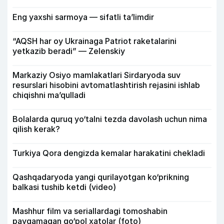
Eng yaxshi sarmoya — sifatli ta’limdir
“AQSH har oy Ukrainaga Patriot raketalarini
yetkazib beradi” — Zelenskiy
Markaziy Osiyo mamlakatlari Sirdaryoda suv
resurslari hisobini avtomatlashtirish rejasini ishlab
chiqishni ma’qulladi
Bolalarda quruq yo‘talni tezda davolash uchun nima
qilish kerak?
Turkiya Qora dengizda kemalar harakatini chekladi
Qashqadaryoda yangi qurilayotgan ko‘prikning
balkasi tushib ketdi (video)
Mashhur film va seriallardagi tomoshabin
payqamagan qo‘pol xatolar (foto)