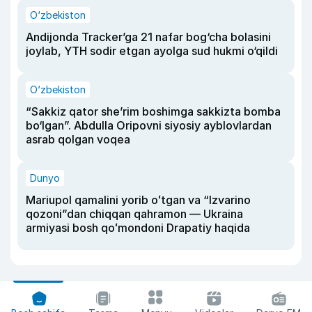
O‘zbekiston
Andijonda Tracker’ga 21 nafar bog‘cha bolasini
joylab, YTH sodir etgan ayolga sud hukmi o‘qildi
O‘zbekiston
“Sakkiz qator she’rim boshimga sakkizta bomba
bo‘lgan”. Abdulla Oripovni siyosiy ayblovlardan
asrab qolgan voqea
Dunyo
Mariupol qamalini yorib oʻtgan va “Izvarino
qozoni”dan chiqqan qahramon — Ukraina
armiyasi bosh qoʻmondoni Drapatiy haqida