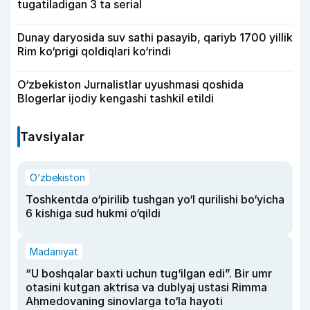
tugatiladigan 3 ta serial
Dunay daryosida suv sathi pasayib, qariyb 1700 yillik
Rim ko‘prigi qoldiqlari ko‘rindi
O‘zbekiston Jurnalistlar uyushmasi qoshida
Blogerlar ijodiy kengashi tashkil etildi
Tavsiyalar
O‘zbekiston
Toshkentda o‘pirilib tushgan yo‘l qurilishi bo‘yicha
6 kishiga sud hukmi o‘qildi
Madaniyat
“U boshqalar baxti uchun tug‘ilgan edi”. Bir umr
otasini kutgan aktrisa va dublyaj ustasi Rimma
Ahmedovaning sinovlarga to‘la hayoti