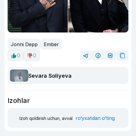
Jonni Depp
Ember
0
0
Sevara Soliyeva
Izohlar
ro‘yxatdan o‘ting
Izoh qoldirish uchun, avval