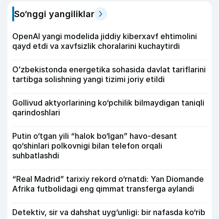
So‘nggi yangiliklar
OpenAI yangi modelida jiddiy kiberxavf ehtimolini
qayd etdi va xavfsizlik choralarini kuchaytirdi
Oʻzbekistonda energetika sohasida davlat tariflarini
tartibga solishning yangi tizimi joriy etildi
Gollivud aktyorlarining ko‘pchilik bilmaydigan taniqli
qarindoshlari
Putin o‘tgan yili “halok bo‘lgan” havo-desant
qo‘shinlari polkovnigi bilan telefon orqali
suhbatlashdi
“Real Madrid” tarixiy rekord o‘rnatdi: Yan Diomande
Afrika futbolidagi eng qimmat transferga aylandi
Detektiv, sir va dahshat uyg‘unligi: bir nafasda ko‘rib