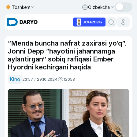
Toshkent
O‘zbekcha
“Menda buncha nafrat zaxirasi yo‘q”.
Jonni Depp “hayotini jahannamga
aylantirgan” sobiq rafiqasi Ember
Hyordni kechirgani haqida
Kino
23:57 / 29.10.2024
12058