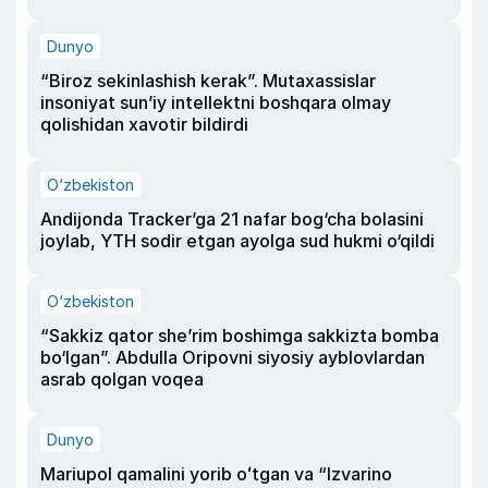
Dunyo
“Biroz sekinlashish kerak”. Mutaxassislar
insoniyat sun’iy intellektni boshqara olmay
qolishidan xavotir bildirdi
O‘zbekiston
Andijonda Tracker’ga 21 nafar bog‘cha bolasini
joylab, YTH sodir etgan ayolga sud hukmi o‘qildi
O‘zbekiston
“Sakkiz qator she’rim boshimga sakkizta bomba
bo‘lgan”. Abdulla Oripovni siyosiy ayblovlardan
asrab qolgan voqea
Dunyo
Mariupol qamalini yorib oʻtgan va “Izvarino