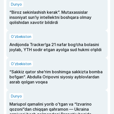
Dunyo
“Biroz sekinlashish kerak”. Mutaxassislar
insoniyat sun’iy intellektni boshqara olmay
qolishidan xavotir bildirdi
O‘zbekiston
Andijonda Tracker’ga 21 nafar bog‘cha bolasini
joylab, YTH sodir etgan ayolga sud hukmi o‘qildi
O‘zbekiston
“Sakkiz qator she’rim boshimga sakkizta bomba
bo‘lgan”. Abdulla Oripovni siyosiy ayblovlardan
asrab qolgan voqea
Dunyo
Mariupol qamalini yorib oʻtgan va “Izvarino
qozoni”dan chiqqan qahramon — Ukraina