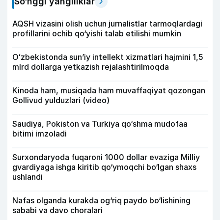
So‘nggi yangiliklar
AQSH vizasini olish uchun jurnalistlar tarmoqlardagi
profillarini ochib qo‘yishi talab etilishi mumkin
Oʻzbekistonda sunʼiy intellekt xizmatlari hajmini 1,5
mlrd dollarga yetkazish rejalashtirilmoqda
Kinoda ham, musiqada ham muvaffaqiyat qozongan
Gollivud yulduzlari (video)
Saudiya, Pokiston va Turkiya qo‘shma mudofaa
bitimi imzoladi
Surxondaryoda fuqaroni 1000 dollar evaziga Milliy
gvardiyaga ishga kiritib qo‘ymoqchi bo‘lgan shaxs
ushlandi
Nafas olganda kurakda og‘riq paydo bo‘lishining
sababi va davo choralari