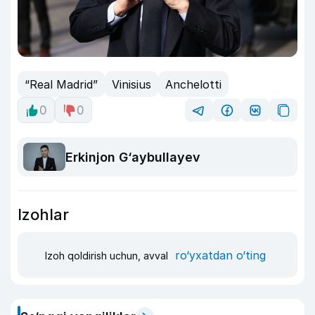
“Real Madrid”
Vinisius
Anchelotti
0
0
Erkinjon G‘aybullayev
Izohlar
ro‘yxatdan o‘ting
Izoh qoldirish uchun, avval