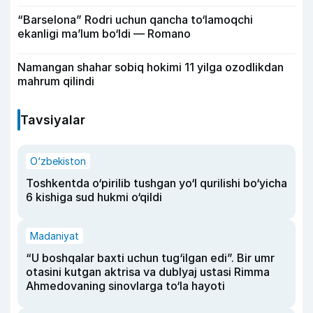
“Barselona” Rodri uchun qancha to‘lamoqchi
ekanligi ma’lum bo‘ldi — Romano
Namangan shahar sobiq hokimi 11 yilga ozodlikdan
mahrum qilindi
Tavsiyalar
O‘zbekiston
Toshkentda o‘pirilib tushgan yo‘l qurilishi bo‘yicha
6 kishiga sud hukmi o‘qildi
Madaniyat
“U boshqalar baxti uchun tug‘ilgan edi”. Bir umr
otasini kutgan aktrisa va dublyaj ustasi Rimma
Ahmedovaning sinovlarga to‘la hayoti