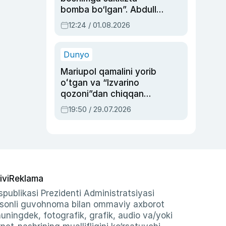
bomba bo‘lgan”. Abdulla
Oripovni siyosiy
12:24 / 01.08.2026
ayblovlardan asrab
qolgan voqea
Dunyo
Mariupol qamalini yorib
oʻtgan va “Izvarino
qozoni”dan chiqqan
qahramon — Ukraina
19:50 / 29.07.2026
armiyasi bosh
qoʻmondoni Drapatiy
haqida
ivi
Reklama
publikasi Prezidenti Administratsiyasi
-sonli guvohnoma bilan ommaviy axborot
shuningdek, fotografik, grafik, audio va/yoki