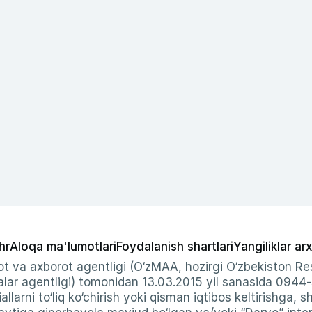
hr
Aloqa ma'lumotlari
Foydalanish shartlari
Yangiliklar arx
t va axborot agentligi (O‘zMAA, hozirgi O‘zbekiston Res
ar agentligi) tomonidan 13.03.2015 yil sanasida 0944
allarni to‘liq ko‘chirish yoki qisman iqtibos keltirishga, 