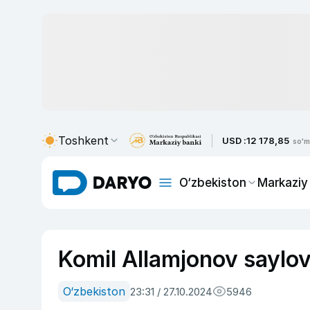
Toshkent
USD :
12 178,85
so'm
O‘zbekiston
Markaziy
Komil Allamjonov saylov
O‘zbekiston
23:31 / 27.10.2024
5946