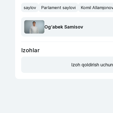
saylov
Parlament saylovi
Komil Allamjono
Og‘abek Samisov
Izohlar
Izoh qoldirish uchu