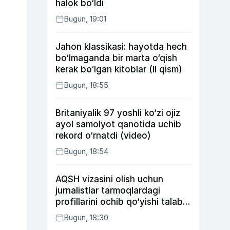
halok bo‘ldi
Bugun, 19:01
Jahon klassikasi: hayotda hech
bo‘lmaganda bir marta o‘qish
kerak bo‘lgan kitoblar (II qism)
Bugun, 18:55
Britaniyalik 97 yoshli ko‘zi ojiz
ayol samolyot qanotida uchib
rekord o‘rnatdi (video)
Bugun, 18:54
AQSH vizasini olish uchun
jurnalistlar tarmoqlardagi
profillarini ochib qo‘yishi talab
etilishi mumkin
Bugun, 18:30