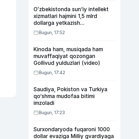
Oʻzbekistonda sunʼiy intellekt
xizmatlari hajmini 1,5 mlrd
dollarga yetkazish
rejalashtirilmoqda
Bugun, 17:52
Kinoda ham, musiqada ham
muvaffaqiyat qozongan
Gollivud yulduzlari (video)
Bugun, 17:42
Saudiya, Pokiston va Turkiya
qo‘shma mudofaa bitimi
imzoladi
Bugun, 17:23
Surxondaryoda fuqaroni 1000
dollar evaziga Milliy gvardiyaga