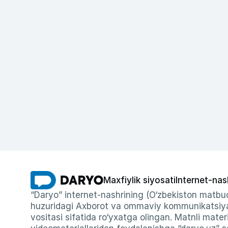
Maxfiylik siyosati
Internet-nas
“Daryo” internet-nashrining (O‘zbekiston matbuo
huzuridagi Axborot va ommaviy kommunikatsiyal
vositasi sifatida ro‘yxatga olingan. Matnli materi