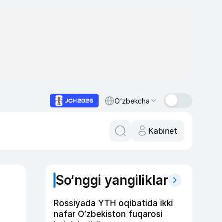
O‘zbekcha
Kabinet
So‘nggi yangiliklar
Rossiyada YTH oqibatida ikki
nafar O‘zbekiston fuqarosi