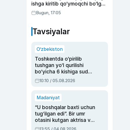
ishga kiritib qo‘ymoqchi bo‘lgan
shaxs ushlandi
Bugun, 17:05
Tavsiyalar
O‘zbekiston
Toshkentda o‘pirilib
tushgan yo‘l qurilishi
bo‘yicha 6 kishiga sud
hukmi o‘qildi
10:10 / 05.08.2026
Madaniyat
“U boshqalar baxti uchun
tug‘ilgan edi”. Bir umr
otasini kutgan aktrisa va
dublyaj ustasi Rimma
13:55 / 04.08.2026