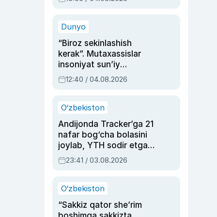
Ahmedovaning
sinovlarga to‘la hayoti
Dunyo
“Biroz sekinlashish
kerak”. Mutaxassislar
insoniyat sun’iy
intellektni boshqara
12:40 / 04.08.2026
olmay qolishidan xavotir
bildirdi
O‘zbekiston
Andijonda Tracker’ga 21
nafar bog‘cha bolasini
joylab, YTH sodir etgan
ayolga sud hukmi o‘qildi
23:41 / 03.08.2026
O‘zbekiston
“Sakkiz qator she’rim
boshimga sakkizta