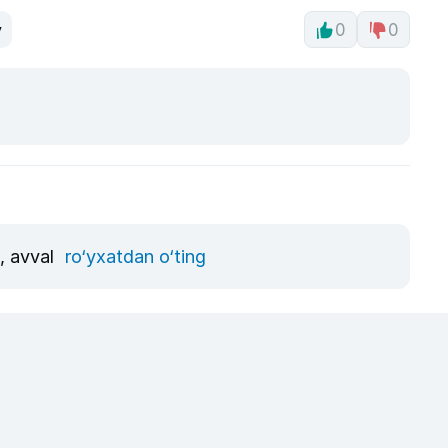
v
0
0
n, avval
ro‘yxatdan o‘ting