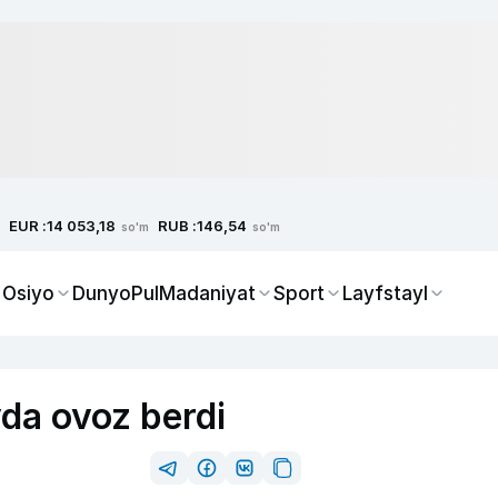
EUR :
RUB :
14 053,18
146,54
so'm
so'm
 Osiyo
Dunyo
Pul
Madaniyat
Sport
Layfstayl
da ovoz berdi