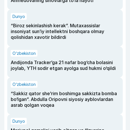
Ahmedovaning sinovlarga to‘la hayoti
Dunyo
“Biroz sekinlashish kerak”. Mutaxassislar
insoniyat sun’iy intellektni boshqara olmay
qolishidan xavotir bildirdi
O‘zbekiston
Andijonda Tracker’ga 21 nafar bog‘cha bolasini
joylab, YTH sodir etgan ayolga sud hukmi o‘qildi
O‘zbekiston
“Sakkiz qator she’rim boshimga sakkizta bomba
bo‘lgan”. Abdulla Oripovni siyosiy ayblovlardan
asrab qolgan voqea
Dunyo