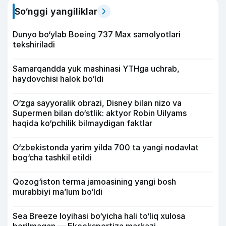
So‘nggi yangiliklar
Dunyo bo‘ylab Boeing 737 Max samolyotlari
tekshiriladi
Samarqandda yuk mashinasi YTHga uchrab,
haydovchisi halok bo‘ldi
O‘zga sayyoralik obrazi, Disney bilan nizo va
Supermen bilan do‘stlik: aktyor Robin Uilyams
haqida ko‘pchilik bilmaydigan faktlar
O‘zbekistonda yarim yilda 700 ta yangi nodavlat
bog‘cha tashkil etildi
Qozog‘iston terma jamoasining yangi bosh
murabbiyi ma’lum bo‘ldi
Sea Breeze loyihasi bo‘yicha hali to‘liq xulosa