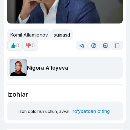
Komil Allamjonov
suiqasd
0
0
Nigora A'loyeva
Izohlar
ro‘yxatdan o‘ting
Izoh qoldirish uchun, avval