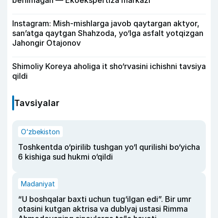
berilmagan — Ekoekspertiza markazi
Instagram: Mish-mishlarga javob qaytargan aktyor,
san’atga qaytgan Shahzoda, yo‘lga asfalt yotqizgan
Jahongir Otajonov
Shimoliy Koreya aholiga it sho‘rvasini ichishni tavsiya
qildi
Tavsiyalar
O‘zbekiston
Toshkentda o‘pirilib tushgan yo‘l qurilishi bo‘yicha
6 kishiga sud hukmi o‘qildi
Madaniyat
“U boshqalar baxti uchun tug‘ilgan edi”. Bir umr
otasini kutgan aktrisa va dublyaj ustasi Rimma