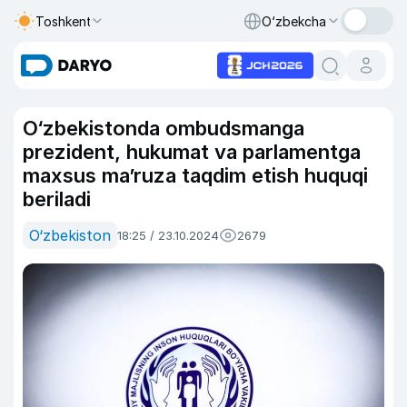
Toshkent
O‘zbekcha
O‘zbekistonda ombudsmanga
prezident, hukumat va parlamentga
maxsus ma’ruza taqdim etish huquqi
beriladi
O‘zbekiston
18:25 / 23.10.2024
2679