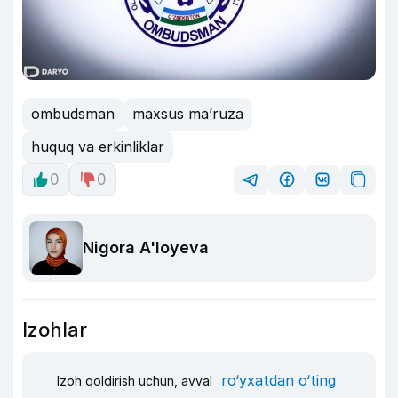
ombudsman
maxsus ma’ruza
huquq va erkinliklar
0
0
Nigora A'loyeva
Izohlar
ro‘yxatdan o‘ting
Izoh qoldirish uchun, avval