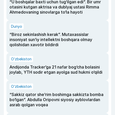
“U boshqalar baxti uchun tug‘ilgan edi”. Bir umr
otasini kutgan aktrisa va dublyaj ustasi Rimma
Ahmedovaning sinovlarga to‘la hayoti
Dunyo
“Biroz sekinlashish kerak”. Mutaxassislar
insoniyat sun’iy intellektni boshqara olmay
qolishidan xavotir bildirdi
O‘zbekiston
Andijonda Tracker’ga 21 nafar bog‘cha bolasini
joylab, YTH sodir etgan ayolga sud hukmi o‘qildi
O‘zbekiston
“Sakkiz qator she’rim boshimga sakkizta bomba
bo‘lgan”. Abdulla Oripovni siyosiy ayblovlardan
asrab qolgan voqea