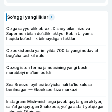
So‘nggi yangiliklar
O‘zga sayyoralik obrazi, Disney bilan nizo va
Supermen bilan do‘stlik: aktyor Robin Uilyams
haqida ko‘pchilik bilmaydigan faktlar
O‘zbekistonda yarim yilda 700 ta yangi nodavlat
bog‘cha tashkil etildi
Qozog‘iston terma jamoasining yangi bosh
murabbiyi ma’lum bo‘ldi
Sea Breeze loyihasi bo‘yicha hali to‘liq xulosa
berilmagan — Ekoekspertiza markazi
Instagram: Mish-mishlarga javob qaytargan aktyor,
san’atga qaytgan Shahzoda, yo‘lga asfalt yotqizgan
Jahongir Otajonov