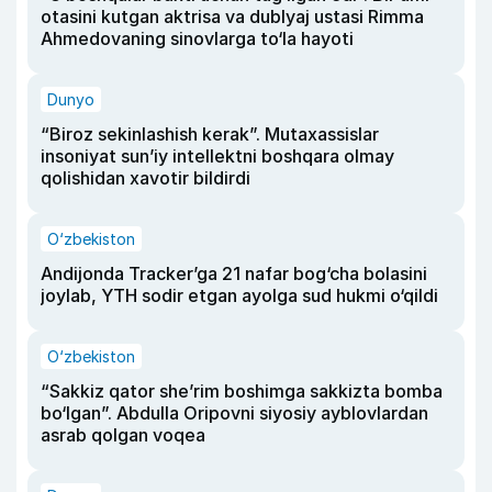
otasini kutgan aktrisa va dublyaj ustasi Rimma
Ahmedovaning sinovlarga to‘la hayoti
Dunyo
“Biroz sekinlashish kerak”. Mutaxassislar
insoniyat sun’iy intellektni boshqara olmay
qolishidan xavotir bildirdi
O‘zbekiston
Andijonda Tracker’ga 21 nafar bog‘cha bolasini
joylab, YTH sodir etgan ayolga sud hukmi o‘qildi
O‘zbekiston
“Sakkiz qator she’rim boshimga sakkizta bomba
bo‘lgan”. Abdulla Oripovni siyosiy ayblovlardan
asrab qolgan voqea