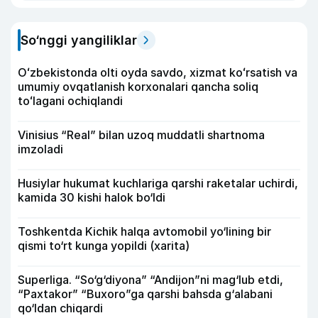
So‘nggi yangiliklar
Oʻzbekistonda olti oyda savdo, xizmat koʻrsatish va
umumiy ovqatlanish korxonalari qancha soliq
toʻlagani ochiqlandi
Vinisius “Real” bilan uzoq muddatli shartnoma
imzoladi
Husiylar hukumat kuchlariga qarshi raketalar uchirdi,
kamida 30 kishi halok bo‘ldi
Toshkentda Kichik halqa avtomobil yo‘lining bir
qismi to‘rt kunga yopildi (xarita)
Superliga. “So‘g‘diyona” “Andijon”ni mag‘lub etdi,
“Paxtakor” “Buxoro”ga qarshi bahsda g‘alabani
qo‘ldan chiqardi