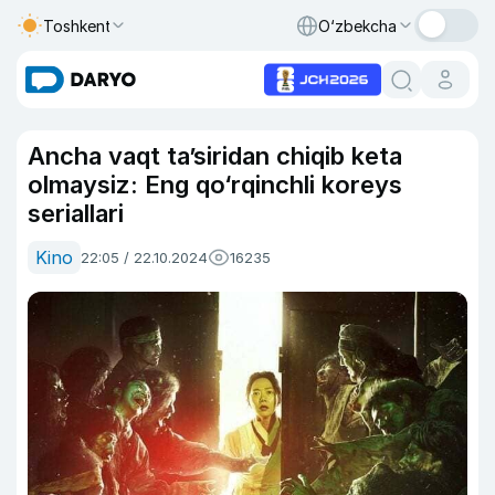
Toshkent
O‘zbekcha
Ancha vaqt ta’siridan chiqib keta
olmaysiz: Eng qo‘rqinchli koreys
seriallari
Kino
22:05 / 22.10.2024
16235