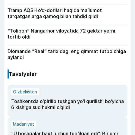
Tramp AQSH o‘q-dorilari haqida ma’lumot
tarqatganlarga qamoq bilan tahdid qildi
“Tolibon” Nangarhor viloyatida 72 gektar yerni
tortib oldi
Diomande “Real” tarixidagi eng qimmat futbolchiga
aylandi
Tavsiyalar
O‘zbekiston
Toshkentda o‘pirilib tushgan yo‘l qurilishi bo‘yicha
6 kishiga sud hukmi o‘qildi
Madaniyat
“U boshqalar baxti uchun tug‘ilgan edi”. Bir umr