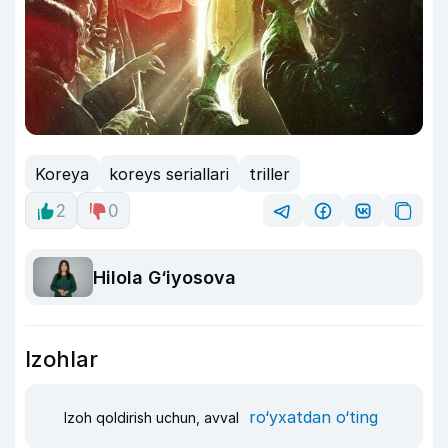
Koreya
koreys seriallari
triller
2
0
Hilola G‘iyosova
Izohlar
ro‘yxatdan o‘ting
Izoh qoldirish uchun, avval