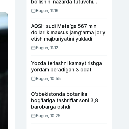
bo‘lishini nazarda tutuvchi
qonunni ma’qulladi
Bugun, 11:16
AQSH sudi Meta’ga 567 mln
dollarlik maxsus jamg‘arma joriy
etish majburiyatini yukladi
Bugun, 11:12
Yozda terlashni kamaytirishga
yordam beradigan 3 odat
Bugun, 10:55
O‘zbekistonda botanika
bog‘lariga tashriflar soni 3,8
barobarga oshdi
Bugun, 10:25