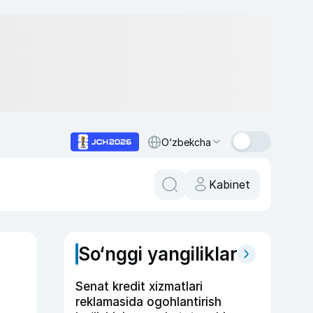
O‘zbekcha
Kabinet
So‘nggi yangiliklar
Senat kredit xizmatlari
reklamasida ogohlantirish