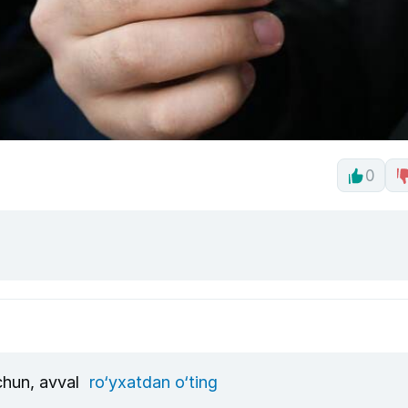
0
uchun, avval
ro‘yxatdan o‘ting