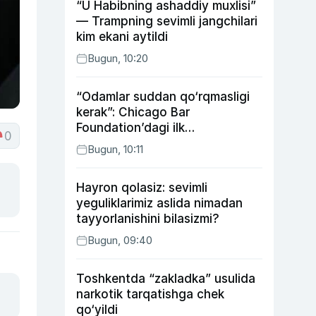
“U Habibning ashaddiy muxlisi”
— Trampning sevimli jangchilari
kim ekani aytildi
Bugun, 10:20
“Odamlar suddan qo‘rqmasligi
kerak”: Chicago Bar
Foundation’dagi ilk
0
o‘zbekistonlik Go‘zal
Bugun, 10:11
Abduaxatova
Hayron qolasiz: sevimli
yeguliklarimiz aslida nimadan
tayyorlanishini bilasizmi?
Bugun, 09:40
Toshkentda “zakladka” usulida
narkotik tarqatishga chek
qo‘yildi