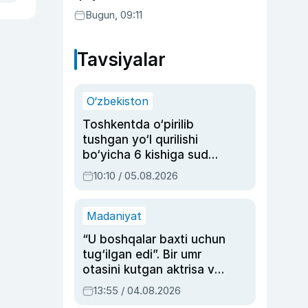
Bugun, 09:11
Tavsiyalar
O‘zbekiston
Toshkentda o‘pirilib
tushgan yo‘l qurilishi
bo‘yicha 6 kishiga sud
hukmi o‘qildi
10:10 / 05.08.2026
Madaniyat
“U boshqalar baxti uchun
tug‘ilgan edi”. Bir umr
otasini kutgan aktrisa va
dublyaj ustasi Rimma
13:55 / 04.08.2026
Ahmedovaning