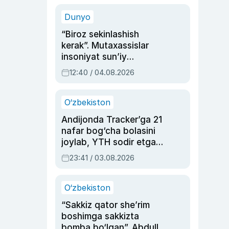
sinovlarga to‘la hayoti
Dunyo
“Biroz sekinlashish
kerak”. Mutaxassislar
insoniyat sun’iy
intellektni boshqara
12:40 / 04.08.2026
olmay qolishidan xavotir
bildirdi
O‘zbekiston
Andijonda Tracker’ga 21
nafar bog‘cha bolasini
joylab, YTH sodir etgan
ayolga sud hukmi o‘qildi
23:41 / 03.08.2026
O‘zbekiston
“Sakkiz qator she’rim
boshimga sakkizta
bomba bo‘lgan”. Abdulla