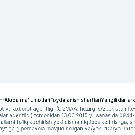
hr
Aloqa ma'lumotlari
Foydalanish shartlari
Yangiliklar arx
t va axborot agentligi (O‘zMAA, hozirgi O‘zbekiston Res
ar agentligi) tomonidan 13.03.2015 yil sanasida 0944
allarni to‘liq ko‘chirish yoki qisman iqtibos keltirishga, 
ytiga giperhavola mavjud bo‘lgan va/yoki “Daryo” intern