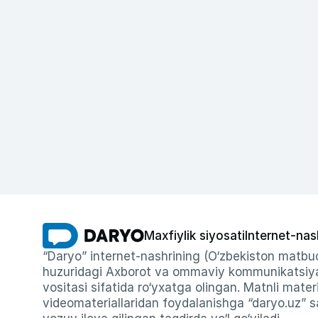
Maxfiylik siyosati
Internet-nas
“Daryo” internet-nashrining (O‘zbekiston matbuo
huzuridagi Axborot va ommaviy kommunikatsiyal
vositasi sifatida ro‘yxatga olingan. Matnli materi
videomateriallaridan foydalanishga “daryo.uz” sa