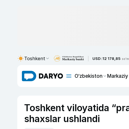
Toshkent
USD :
12 178,85
so'm
O‘zbekiston
Markaziy
Toshkent viloyatida “pra
shaxslar ushlandi