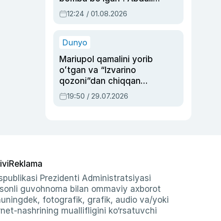
Oripovni siyosiy
12:24 / 01.08.2026
ayblovlardan asrab
qolgan voqea
Dunyo
Mariupol qamalini yorib
oʻtgan va “Izvarino
qozoni”dan chiqqan
qahramon — Ukraina
19:50 / 29.07.2026
armiyasi bosh
qoʻmondoni Drapatiy
haqida
ivi
Reklama
publikasi Prezidenti Administratsiyasi
-sonli guvohnoma bilan ommaviy axborot
shuningdek, fotografik, grafik, audio va/yoki
et-nashrining muallifligini ko‘rsatuvchi