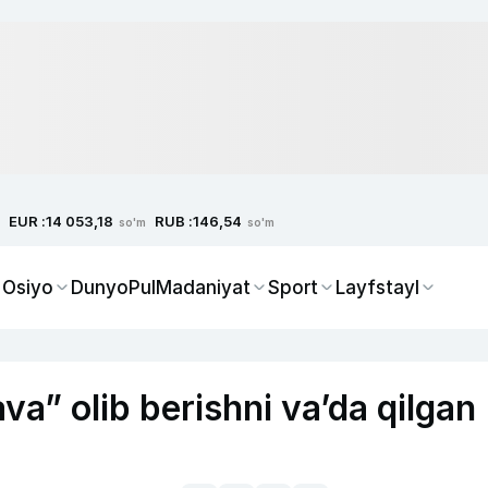
EUR :
RUB :
14 053,18
146,54
so'm
so'm
 Osiyo
Dunyo
Pul
Madaniyat
Sport
Layfstayl
va” olib berishni vaʼda qilgan