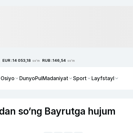
EUR :
RUB :
14 053,18
146,54
so'm
so'm
 Osiyo
Dunyo
Pul
Madaniyat
Sport
Layfstayl
fusdan so‘ng Bayrutga hujum