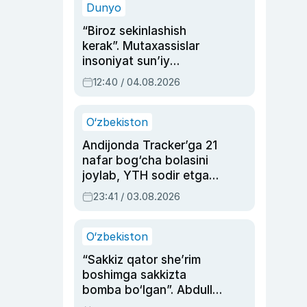
Dunyo
“Biroz sekinlashish
kerak”. Mutaxassislar
insoniyat sun’iy
intellektni boshqara
12:40 / 04.08.2026
olmay qolishidan xavotir
bildirdi
O‘zbekiston
Andijonda Tracker’ga 21
nafar bog‘cha bolasini
joylab, YTH sodir etgan
ayolga sud hukmi o‘qildi
23:41 / 03.08.2026
O‘zbekiston
“Sakkiz qator she’rim
boshimga sakkizta
bomba bo‘lgan”. Abdulla
Oripovni siyosiy