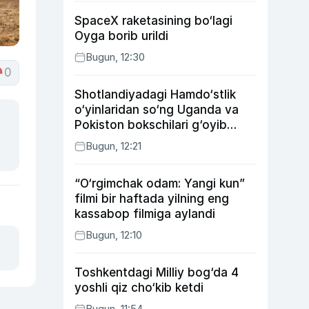
SpaceX raketasining bo‘lagi
Oyga borib urildi
Bugun, 12:30
0
Shotlandiyadagi Hamdo‘stlik
o‘yinlaridan so‘ng Uganda va
Pokiston bokschilari g‘oyib
bo‘ldi
Bugun, 12:21
“O‘rgimchak odam: Yangi kun”
filmi bir haftada yilning eng
kassabop filmiga aylandi
Bugun, 12:10
Toshkentdagi Milliy bog‘da 4
yoshli qiz cho‘kib ketdi
Bugun, 11:54