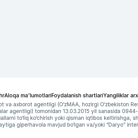
hr
Aloqa ma'lumotlari
Foydalanish shartlari
Yangiliklar arx
t va axborot agentligi (O‘zMAA, hozirgi O‘zbekiston Res
ar agentligi) tomonidan 13.03.2015 yil sanasida 0944
allarni to‘liq ko‘chirish yoki qisman iqtibos keltirishga, 
ytiga giperhavola mavjud bo‘lgan va/yoki “Daryo” intern