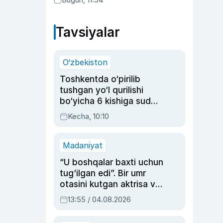
Tavsiyalar
O‘zbekiston
Toshkentda o‘pirilib
tushgan yo‘l qurilishi
bo‘yicha 6 kishiga sud
hukmi o‘qildi
Kecha, 10:10
Madaniyat
“U boshqalar baxti uchun
tug‘ilgan edi”. Bir umr
otasini kutgan aktrisa va
dublyaj ustasi Rimma
13:55 / 04.08.2026
Ahmedovaning
sinovlarga to‘la hayoti