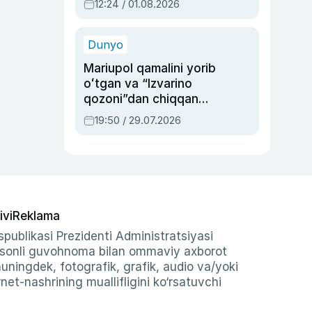
12:24 / 01.08.2026
ayblovlardan asrab
qolgan voqea
Dunyo
Mariupol qamalini yorib
oʻtgan va “Izvarino
qozoni”dan chiqqan
qahramon — Ukraina
19:50 / 29.07.2026
armiyasi bosh
qoʻmondoni Drapatiy
haqida
ivi
Reklama
publikasi Prezidenti Administratsiyasi
-sonli guvohnoma bilan ommaviy axborot
shuningdek, fotografik, grafik, audio va/yoki
et-nashrining muallifligini ko‘rsatuvchi