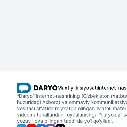
Maxfiylik siyosati
Internet-nas
“Daryo” internet-nashrining (O‘zbekiston matbuo
huzuridagi Axborot va ommaviy kommunikatsiyal
vositasi sifatida ro‘yxatga olingan. Matnli materi
videomateriallaridan foydalanishga “daryo.uz” sa
yozuv ilova qilingan taqdirda yo‘l qo‘yiladi.