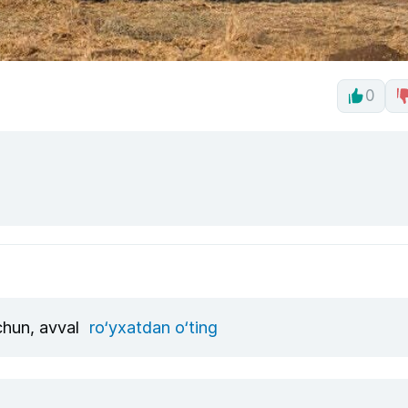
0
uchun, avval
ro‘yxatdan o‘ting