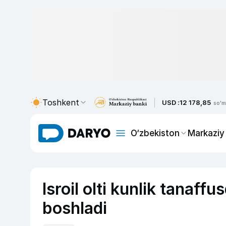
Toshkent
USD :
12 178,85
so'm
O‘zbekiston
Markaziy
Isroil olti kunlik tanaf
boshladi