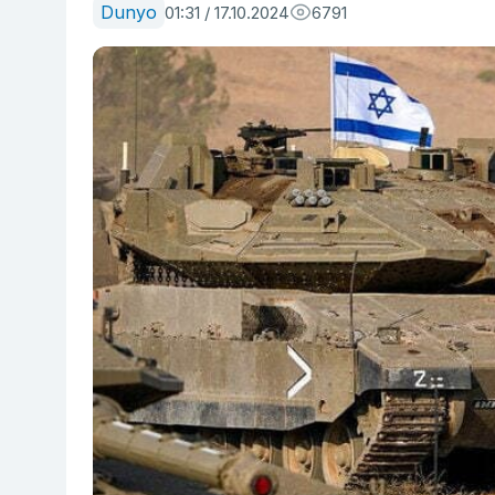
Dunyo
01:31 / 17.10.2024
6791