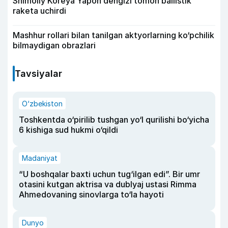
Shimoliy Koreya Yapon dengizi tomon ballistik
raketa uchirdi
Mashhur rollari bilan tanilgan aktyorlarning ko‘pchilik
bilmaydigan obrazlari
Tavsiyalar
O‘zbekiston
Toshkentda o‘pirilib tushgan yo‘l qurilishi bo‘yicha
6 kishiga sud hukmi o‘qildi
Madaniyat
“U boshqalar baxti uchun tug‘ilgan edi”. Bir umr
otasini kutgan aktrisa va dublyaj ustasi Rimma
Ahmedovaning sinovlarga to‘la hayoti
Dunyo