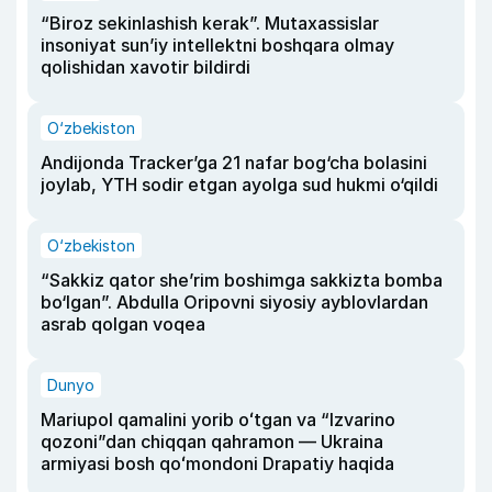
“Biroz sekinlashish kerak”. Mutaxassislar
insoniyat sun’iy intellektni boshqara olmay
qolishidan xavotir bildirdi
O‘zbekiston
Andijonda Tracker’ga 21 nafar bog‘cha bolasini
joylab, YTH sodir etgan ayolga sud hukmi o‘qildi
O‘zbekiston
“Sakkiz qator she’rim boshimga sakkizta bomba
bo‘lgan”. Abdulla Oripovni siyosiy ayblovlardan
asrab qolgan voqea
Dunyo
Mariupol qamalini yorib oʻtgan va “Izvarino
qozoni”dan chiqqan qahramon — Ukraina
armiyasi bosh qoʻmondoni Drapatiy haqida