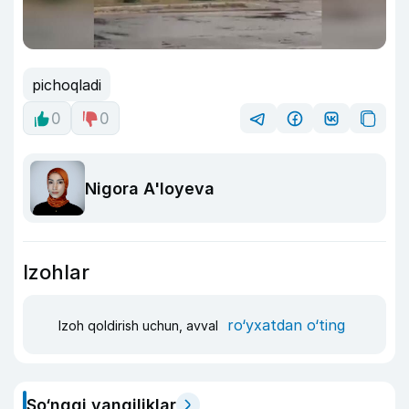
pichoqladi
0
0
Nigora A'loyeva
Izohlar
ro‘yxatdan o‘ting
Izoh qoldirish uchun, avval
So‘nggi yangiliklar