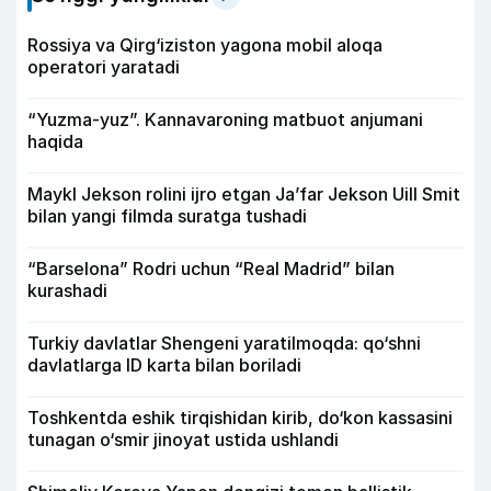
Rossiya va Qirg‘iziston yagona mobil aloqa
operatori yaratadi
“Yuzma-yuz”. Kannavaroning matbuot anjumani
haqida
Maykl Jekson rolini ijro etgan Ja’far Jekson Uill Smit
bilan yangi filmda suratga tushadi
“Barselona” Rodri uchun “Real Madrid” bilan
kurashadi
Turkiy davlatlar Shengeni yaratilmoqda: qo‘shni
davlatlarga ID karta bilan boriladi
Toshkentda eshik tirqishidan kirib, do‘kon kassasini
tunagan o‘smir jinoyat ustida ushlandi