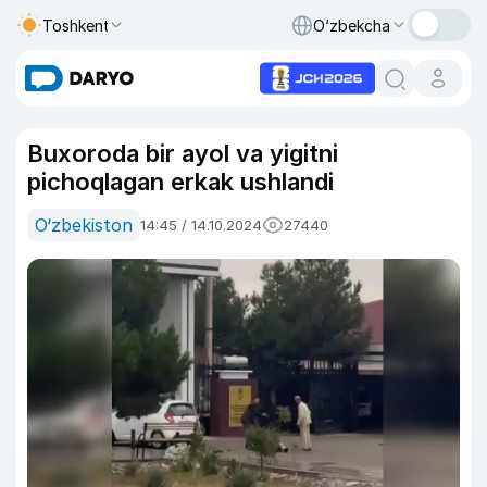
Toshkent
O‘zbekcha
Buxoroda bir ayol va yigitni
pichoqlagan erkak ushlandi
O‘zbekiston
14:45 / 14.10.2024
27440