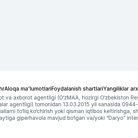
hr
Aloqa ma'lumotlari
Foydalanish shartlari
Yangiliklar arx
t va axborot agentligi (O‘zMAA, hozirgi O‘zbekiston Res
ar agentligi) tomonidan 13.03.2015 yil sanasida 0944
allarni to‘liq ko‘chirish yoki qisman iqtibos keltirishga, 
ytiga giperhavola mavjud bo‘lgan va/yoki “Daryo” intern