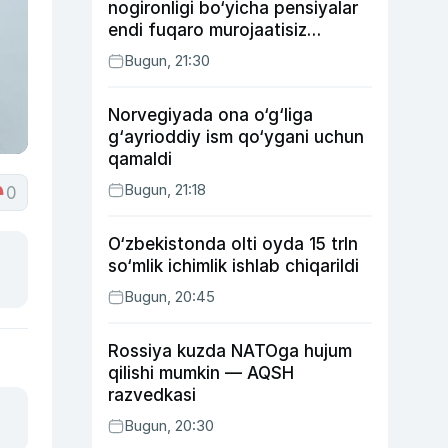
nogironligi bo‘yicha pensiyalar
endi fuqaro murojaatisiz
tayinlanishi mumkin
Bugun, 21:30
Norvegiyada ona o‘g‘liga
g‘ayrioddiy ism qo‘ygani uchun
qamaldi
Bugun, 21:18
0
O‘zbekistonda olti oyda 15 trln
so‘mlik ichimlik ishlab chiqarildi
Bugun, 20:45
Rossiya kuzda NATOga hujum
qilishi mumkin — AQSH
razvedkasi
Bugun, 20:30