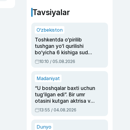
Tavsiyalar
O‘zbekiston
Toshkentda o‘pirilib
tushgan yo‘l qurilishi
bo‘yicha 6 kishiga sud
hukmi o‘qildi
10:10 / 05.08.2026
Madaniyat
“U boshqalar baxti uchun
tug‘ilgan edi”. Bir umr
otasini kutgan aktrisa va
dublyaj ustasi Rimma
13:55 / 04.08.2026
Ahmedovaning
sinovlarga to‘la hayoti
Dunyo