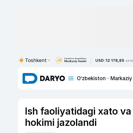
Toshkent
USD :
12 178,85
so'm
O‘zbekiston
Markaziy
Ish faoliyatidagi xato v
hokimi jazolandi