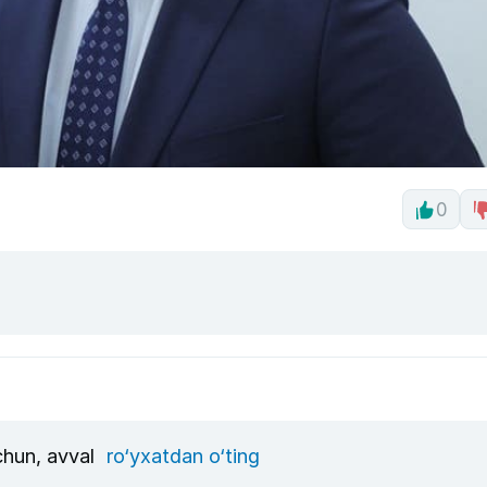
0
uchun, avval
ro‘yxatdan o‘ting