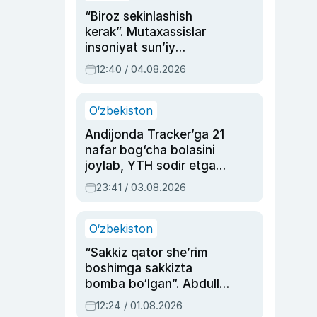
“Biroz sekinlashish
kerak”. Mutaxassislar
insoniyat sun’iy
intellektni boshqara
12:40 / 04.08.2026
olmay qolishidan xavotir
bildirdi
O‘zbekiston
Andijonda Tracker’ga 21
nafar bog‘cha bolasini
joylab, YTH sodir etgan
ayolga sud hukmi o‘qildi
23:41 / 03.08.2026
O‘zbekiston
“Sakkiz qator she’rim
boshimga sakkizta
bomba bo‘lgan”. Abdulla
Oripovni siyosiy
12:24 / 01.08.2026
ayblovlardan asrab