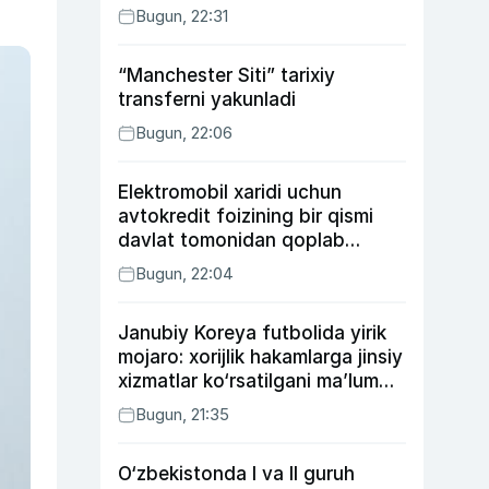
Bugun, 22:31
“Manchester Siti” tarixiy
transferni yakunladi
Bugun, 22:06
Elektromobil xaridi uchun
avtokredit foizining bir qismi
davlat tomonidan qoplab
berilishi mumkin
Bugun, 22:04
Janubiy Koreya futbolida yirik
mojaro: xorijlik hakamlarga jinsiy
xizmatlar ko‘rsatilgani ma’lum
qilindi
Bugun, 21:35
O‘zbekistonda I va II guruh