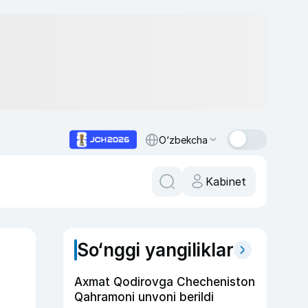
O‘zbekcha
Kabinet
So‘nggi yangiliklar
Axmat Qodirovga Checheniston
Qahramoni unvoni berildi