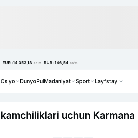
EUR :
RUB :
14 053,18
146,54
so'm
so'm
 Osiyo
Dunyo
Pul
Madaniyat
Sport
Layfstayl
a kamchiliklari uchun Karmana