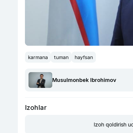
karmana
tuman
hayfsan
Musulmonbek Ibrohimov
Izohlar
Izoh qoldirish 