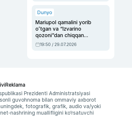
qolgan voqea
Dunyo
Mariupol qamalini yorib
oʻtgan va “Izvarino
qozoni”dan chiqqan
qahramon — Ukraina
19:50 / 29.07.2026
armiyasi bosh
qoʻmondoni Drapatiy
haqida
ivi
Reklama
publikasi Prezidenti Administratsiyasi
-sonli guvohnoma bilan ommaviy axborot
shuningdek, fotografik, grafik, audio va/yoki
et-nashrining muallifligini ko‘rsatuvchi