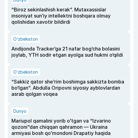
“Biroz sekinlashish kerak”. Mutaxassislar
insoniyat sun’iy intellektni boshqara olmay
qolishidan xavotir bildirdi
O‘zbekiston
Andijonda Tracker’ga 21 nafar bog‘cha bolasini
joylab, YTH sodir etgan ayolga sud hukmi o‘qildi
O‘zbekiston
“Sakkiz qator she’rim boshimga sakkizta bomba
bo‘lgan”. Abdulla Oripovni siyosiy ayblovlardan
asrab qolgan voqea
Dunyo
Mariupol qamalini yorib oʻtgan va “Izvarino
qozoni”dan chiqqan qahramon — Ukraina
armiyasi bosh qoʻmondoni Drapatiy haqida