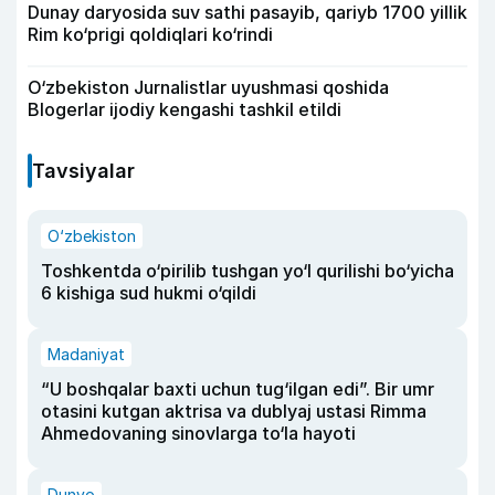
Dunay daryosida suv sathi pasayib, qariyb 1700 yillik
Rim ko‘prigi qoldiqlari ko‘rindi
O‘zbekiston Jurnalistlar uyushmasi qoshida
Blogerlar ijodiy kengashi tashkil etildi
Tavsiyalar
O‘zbekiston
Toshkentda o‘pirilib tushgan yo‘l qurilishi bo‘yicha
6 kishiga sud hukmi o‘qildi
Madaniyat
“U boshqalar baxti uchun tug‘ilgan edi”. Bir umr
otasini kutgan aktrisa va dublyaj ustasi Rimma
Ahmedovaning sinovlarga to‘la hayoti
Dunyo