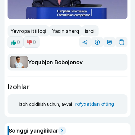
Yevropa ittifoqi
Yaqin sharq
isroil
0
0
Yoqubjon Bobojonov
Izohlar
ro‘yxatdan o‘ting
Izoh qoldirish uchun, avval
So‘nggi yangiliklar