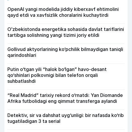
OpenAI yangi modelida jiddiy kiberxavf ehtimolini
qayd etdi va xavfsizlik choralarini kuchaytirdi
Oʻzbekistonda energetika sohasida davlat tariflarini
tartibga solishning yangi tizimi joriy etildi
Gollivud aktyorlarining ko‘pchilik bilmaydigan taniqli
qarindoshlari
Putin o‘tgan yili “halok bo‘lgan” havo-desant
qo‘shinlari polkovnigi bilan telefon orqali
suhbatlashdi
“Real Madrid” tarixiy rekord o‘rnatdi: Yan Diomande
Afrika futbolidagi eng qimmat transferga aylandi
Detektiv, sir va dahshat uyg‘unligi: bir nafasda ko‘rib
tugatiladigan 3 ta serial