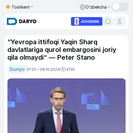
Toshkent
O‘zbekcha
“Yevropa ittifoqi Yaqin Sharq
davlatlariga qurol embargosini joriy
qila olmaydi” — Peter Stano
Dunyo
01:25 / 08.10.2024
4130