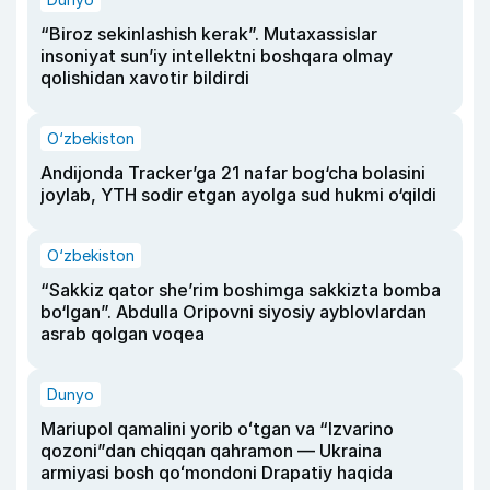
“Biroz sekinlashish kerak”. Mutaxassislar
insoniyat sun’iy intellektni boshqara olmay
qolishidan xavotir bildirdi
O‘zbekiston
Andijonda Tracker’ga 21 nafar bog‘cha bolasini
joylab, YTH sodir etgan ayolga sud hukmi o‘qildi
O‘zbekiston
“Sakkiz qator she’rim boshimga sakkizta bomba
bo‘lgan”. Abdulla Oripovni siyosiy ayblovlardan
asrab qolgan voqea
Dunyo
Mariupol qamalini yorib oʻtgan va “Izvarino
qozoni”dan chiqqan qahramon — Ukraina
armiyasi bosh qoʻmondoni Drapatiy haqida