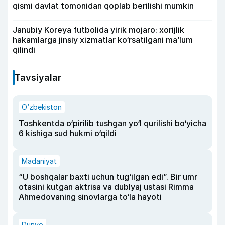
qismi davlat tomonidan qoplab berilishi mumkin
Janubiy Koreya futbolida yirik mojaro: xorijlik
hakamlarga jinsiy xizmatlar ko‘rsatilgani ma’lum
qilindi
Tavsiyalar
O‘zbekiston
Toshkentda o‘pirilib tushgan yo‘l qurilishi bo‘yicha
6 kishiga sud hukmi o‘qildi
Madaniyat
“U boshqalar baxti uchun tug‘ilgan edi”. Bir umr
otasini kutgan aktrisa va dublyaj ustasi Rimma
Ahmedovaning sinovlarga to‘la hayoti
Dunyo