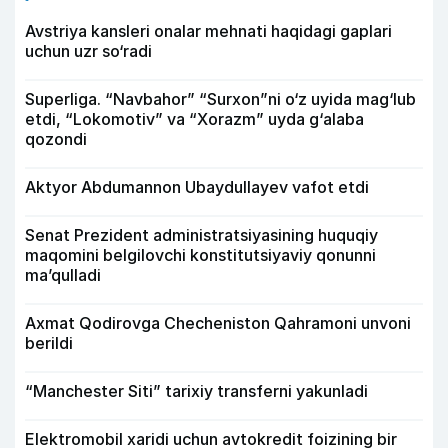
Avstriya kansleri onalar mehnati haqidagi gaplari
uchun uzr so‘radi
Superliga. “Navbahor” “Surxon”ni o‘z uyida mag‘lub
etdi, “Lokomotiv” va “Xorazm” uyda g‘alaba
qozondi
Aktyor Abdu­mannon Ubaydullayev vafot etdi
Senat Prezident administratsiyasining huquqiy
maqomini belgilovchi konstitutsiyaviy qonunni
ma’qulladi
Axmat Qodirovga Checheniston Qahramoni unvoni
berildi
“Manchester Siti” tarixiy transferni yakunladi
Elektromobil xaridi uchun avtokredit foizining bir