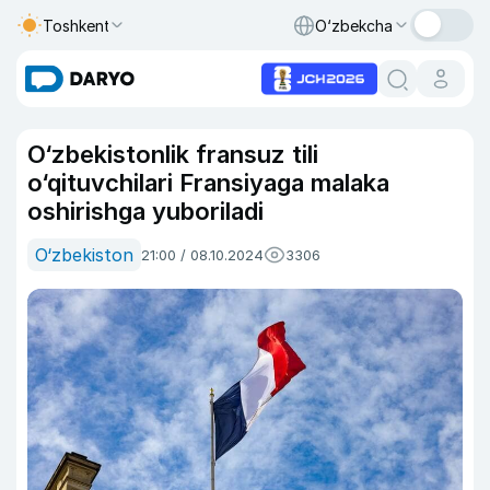
Toshkent
O‘zbekcha
O‘zbekistonlik fransuz tili
o‘qituvchilari Fransiyaga malaka
oshirishga yuboriladi
O‘zbekiston
21:00 / 08.10.2024
3306