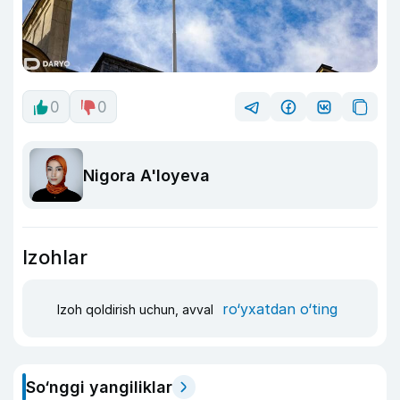
0
0
Nigora A'loyeva
Izohlar
ro‘yxatdan o‘ting
Izoh qoldirish uchun, avval
So‘nggi yangiliklar