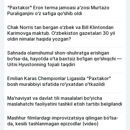
"Paxtakor" Eron terma jamoasi a’zosi Murtazo
Puraliganjini o‘z safiga qo‘shib oldi
Chak Norris tan bergan o‘zbek va Bill Klintondan
Karimovga maktub. O‘zbekiston gazetalari 30 yil
oldin nimalar haqida yozgan?
Sahnada olamshumul shon-shuhratga erishgan
bo‘lsa-da, hayotda o‘ta baxtsiz bo‘lgan qo‘shiqchi —
Uitni Hyustonning fojiali taqdiri
Emilian Karas Chempionlar Ligasida “Paxtakor”
bosh murabbiyi sifatida ro‘yxatdan o‘tkazildi
Ma’naviyat va davlat tili masalalari bo‘yicha
maslahatchi faoliyatini tashkil etish tartibi belgilandi
Mashhur filmlardagi improvizatsiya qilingan bo‘lsa-
da, kesib tashlanmagan epizodlar (video)