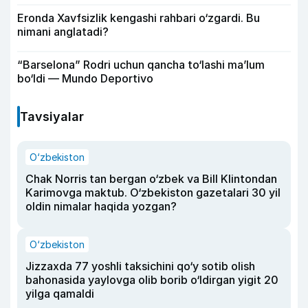
Eronda Xavfsizlik kengashi rahbari o‘zgardi. Bu
nimani anglatadi?
“Barselona” Rodri uchun qancha to‘lashi ma’lum
bo‘ldi — Mundo Deportivo
Tavsiyalar
O‘zbekiston
Chak Norris tan bergan o‘zbek va Bill Klintondan
Karimovga maktub. O‘zbekiston gazetalari 30 yil
oldin nimalar haqida yozgan?
O‘zbekiston
Jizzaxda 77 yoshli taksichini qo‘y sotib olish
bahonasida yaylovga olib borib o‘ldirgan yigit 20
yilga qamaldi