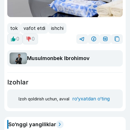
tok
vafot etdi
ishchi
0
0
Musulmonbek Ibrohimov
Izohlar
ro‘yxatdan o‘ting
Izoh qoldirish uchun, avval
So‘nggi yangiliklar