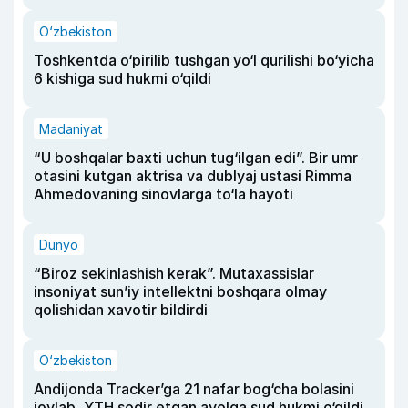
O‘zbekiston
Toshkentda o‘pirilib tushgan yo‘l qurilishi bo‘yicha
6 kishiga sud hukmi o‘qildi
Madaniyat
“U boshqalar baxti uchun tug‘ilgan edi”. Bir umr
otasini kutgan aktrisa va dublyaj ustasi Rimma
Ahmedovaning sinovlarga to‘la hayoti
Dunyo
“Biroz sekinlashish kerak”. Mutaxassislar
insoniyat sun’iy intellektni boshqara olmay
qolishidan xavotir bildirdi
O‘zbekiston
Andijonda Tracker’ga 21 nafar bog‘cha bolasini
joylab, YTH sodir etgan ayolga sud hukmi o‘qildi