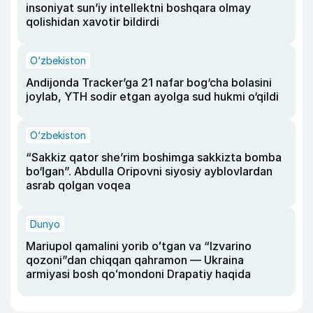
insoniyat sun’iy intellektni boshqara olmay
qolishidan xavotir bildirdi
O‘zbekiston
Andijonda Tracker’ga 21 nafar bog‘cha bolasini
joylab, YTH sodir etgan ayolga sud hukmi o‘qildi
O‘zbekiston
“Sakkiz qator she’rim boshimga sakkizta bomba
bo‘lgan”. Abdulla Oripovni siyosiy ayblovlardan
asrab qolgan voqea
Dunyo
Mariupol qamalini yorib oʻtgan va “Izvarino
qozoni”dan chiqqan qahramon — Ukraina
armiyasi bosh qoʻmondoni Drapatiy haqida