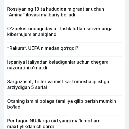
Rossiyaning 13 ta hududida migrantlar uchun
“Amina” ilovasi majburiy bo‘ladi
O‘zbekistondagi davlat tashkilotlari serverlariga
kiberhujumlar aniqlandi
“Rakurs”. UEFA nimadan qo‘rqdi?
Ispaniya Italiyadan keladiganlar uchun chegara
nazoratini oʻrnatdi
Sarguzasht, triller va mistika: tomosha qilishga
arziydigan 5 serial
Otaning ismini bolaga familiya qilib berish mumkin
bo‘ladi
Pentagon NUJlarga oid yangi maʼlumotlarni
maxfiylikdan chiqardi