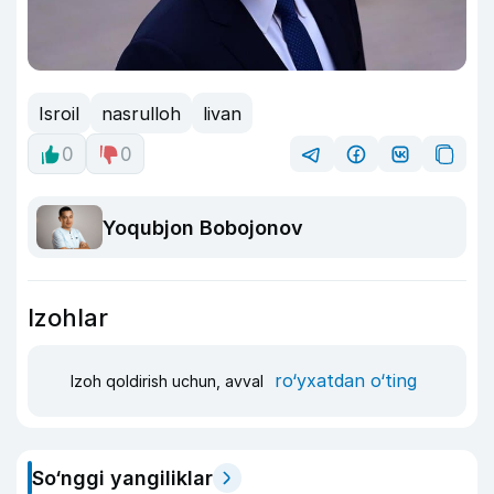
Isroil
nasrulloh
livan
0
0
Yoqubjon Bobojonov
Izohlar
ro‘yxatdan o‘ting
Izoh qoldirish uchun, avval
So‘nggi yangiliklar