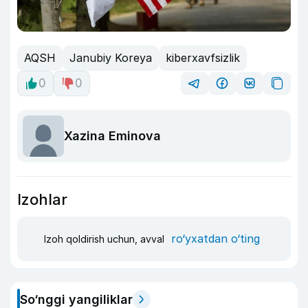
AQSH
Janubiy Koreya
kiberxavfsizlik
0
0
Xazina Eminova
Izohlar
ro‘yxatdan o‘ting
Izoh qoldirish uchun, avval
So‘nggi yangiliklar