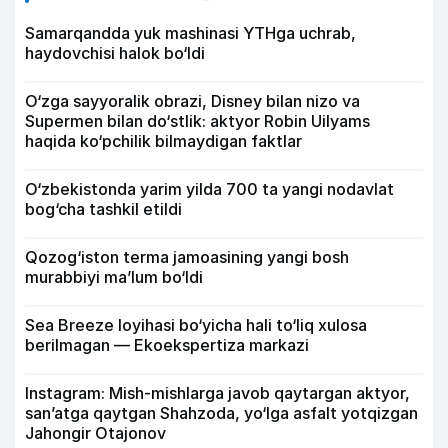
Samarqandda yuk mashinasi YTHga uchrab,
haydovchisi halok bo‘ldi
O‘zga sayyoralik obrazi, Disney bilan nizo va
Supermen bilan do‘stlik: aktyor Robin Uilyams
haqida ko‘pchilik bilmaydigan faktlar
O‘zbekistonda yarim yilda 700 ta yangi nodavlat
bog‘cha tashkil etildi
Qozog‘iston terma jamoasining yangi bosh
murabbiyi ma’lum bo‘ldi
Sea Breeze loyihasi bo‘yicha hali to‘liq xulosa
berilmagan — Ekoekspertiza markazi
Instagram: Mish-mishlarga javob qaytargan aktyor,
san’atga qaytgan Shahzoda, yo‘lga asfalt yotqizgan
Jahongir Otajonov