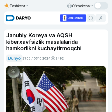
Toshkent
O‘zbekcha
Janubiy Koreya va AQSH
kiberxavfsizlik masalalarida
hamkorlikni kuchaytirmoqchi
Dunyo
21:05 / 03.10.2024
3492