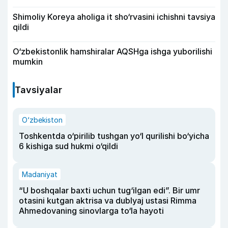
Shimoliy Koreya aholiga it sho‘rvasini ichishni tavsiya
qildi
O‘zbekistonlik hamshiralar AQSHga ishga yuborilishi
mumkin
Tavsiyalar
O‘zbekiston
Toshkentda o‘pirilib tushgan yo‘l qurilishi bo‘yicha
6 kishiga sud hukmi o‘qildi
Madaniyat
“U boshqalar baxti uchun tug‘ilgan edi”. Bir umr
otasini kutgan aktrisa va dublyaj ustasi Rimma
Ahmedovaning sinovlarga to‘la hayoti