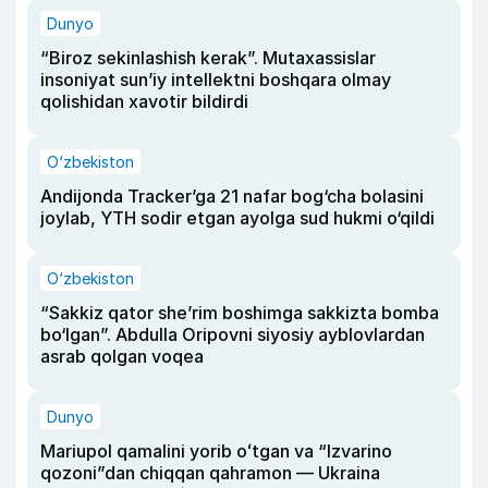
Dunyo
“Biroz sekinlashish kerak”. Mutaxassislar
insoniyat sun’iy intellektni boshqara olmay
qolishidan xavotir bildirdi
O‘zbekiston
Andijonda Tracker’ga 21 nafar bog‘cha bolasini
joylab, YTH sodir etgan ayolga sud hukmi o‘qildi
O‘zbekiston
“Sakkiz qator she’rim boshimga sakkizta bomba
bo‘lgan”. Abdulla Oripovni siyosiy ayblovlardan
asrab qolgan voqea
Dunyo
Mariupol qamalini yorib oʻtgan va “Izvarino
qozoni”dan chiqqan qahramon — Ukraina