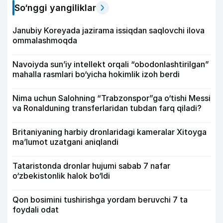
So‘nggi yangiliklar
Janubiy Koreyada jazirama issiqdan saqlovchi ilova
ommalashmoqda
Navoiyda sun’iy intellekt orqali “obodonlashtirilgan”
mahalla rasmlari bo‘yicha hokimlik izoh berdi
Nima uchun Salohning “Trabzonspor”ga o‘tishi Messi
va Ronalduning transferlaridan tubdan farq qiladi?
Britaniyaning harbiy dronlaridagi kameralar Xitoyga
ma’lumot uzatgani aniqlandi
Tataristonda dronlar hujumi sabab 7 nafar
o‘zbekistonlik halok bo‘ldi
Qon bosimini tushirishga yordam beruvchi 7 ta
foydali odat