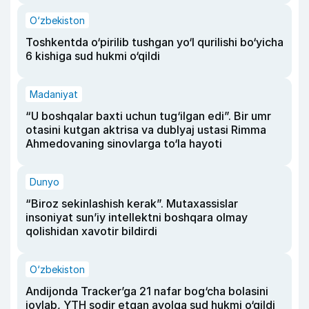
O‘zbekiston
Toshkentda o‘pirilib tushgan yo‘l qurilishi bo‘yicha
6 kishiga sud hukmi o‘qildi
Madaniyat
“U boshqalar baxti uchun tug‘ilgan edi”. Bir umr
otasini kutgan aktrisa va dublyaj ustasi Rimma
Ahmedovaning sinovlarga to‘la hayoti
Dunyo
“Biroz sekinlashish kerak”. Mutaxassislar
insoniyat sun’iy intellektni boshqara olmay
qolishidan xavotir bildirdi
O‘zbekiston
Andijonda Tracker’ga 21 nafar bog‘cha bolasini
joylab, YTH sodir etgan ayolga sud hukmi o‘qildi