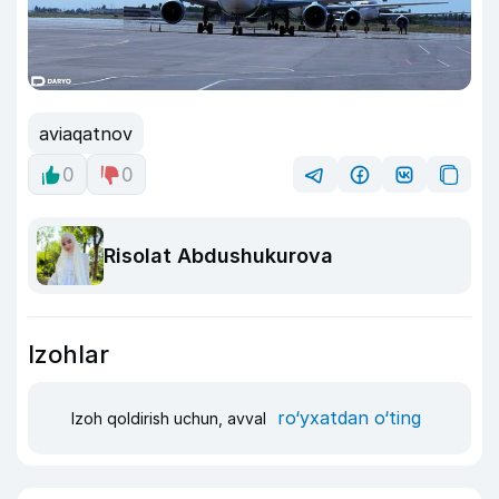
aviaqatnov
0
0
Risolat Abdushukurova
Izohlar
ro‘yxatdan o‘ting
Izoh qoldirish uchun, avval