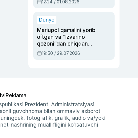
12:24 / 01.08.2026
ayblovlardan asrab
qolgan voqea
Dunyo
Mariupol qamalini yorib
oʻtgan va “Izvarino
qozoni”dan chiqqan
qahramon — Ukraina
19:50 / 29.07.2026
armiyasi bosh
qoʻmondoni Drapatiy
haqida
ivi
Reklama
publikasi Prezidenti Administratsiyasi
-sonli guvohnoma bilan ommaviy axborot
shuningdek, fotografik, grafik, audio va/yoki
et-nashrining muallifligini ko‘rsatuvchi