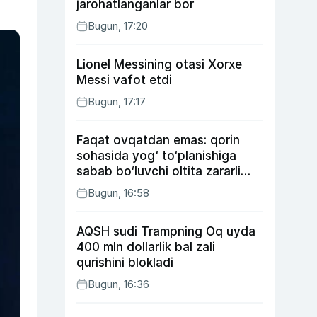
jarohatlanganlar bor
Bugun, 17:20
Lionel Messining otasi Xorxe
Messi vafot etdi
Bugun, 17:17
Faqat ovqatdan emas: qorin
sohasida yog‘ to‘planishiga
sabab bo‘luvchi oltita zararli
odat
Bugun, 16:58
AQSH sudi Trampning Oq uyda
400 mln dollarlik bal zali
qurishini blokladi
Bugun, 16:36