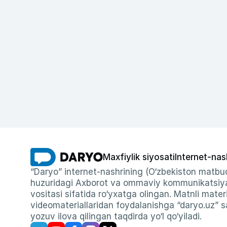
Maxfiylik siyosati
Internet-nas
“Daryo” internet-nashrining (O‘zbekiston matbuo
huzuridagi Axborot va ommaviy kommunikatsiyal
vositasi sifatida ro‘yxatga olingan. Matnli materi
videomateriallaridan foydalanishga “daryo.uz” sa
yozuv ilova qilingan taqdirda yo‘l qo‘yiladi.