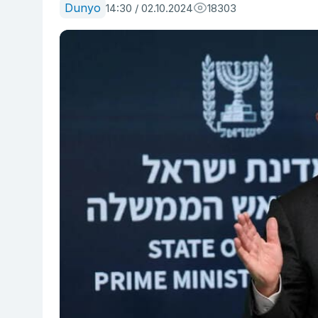
Dunyo
14:30 / 02.10.2024
18303