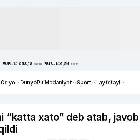
EUR :
RUB :
14 053,18
146,54
so'm
so'm
 Osiyo
Dunyo
Pul
Madaniyat
Sport
Layfstayl
 “katta xato” deb atab, javob
qildi