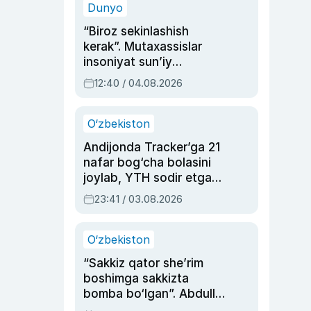
Dunyo
“Biroz sekinlashish
kerak”. Mutaxassislar
insoniyat sun’iy
intellektni boshqara
12:40 / 04.08.2026
olmay qolishidan xavotir
bildirdi
O‘zbekiston
Andijonda Tracker’ga 21
nafar bog‘cha bolasini
joylab, YTH sodir etgan
ayolga sud hukmi o‘qildi
23:41 / 03.08.2026
O‘zbekiston
“Sakkiz qator she’rim
boshimga sakkizta
bomba bo‘lgan”. Abdulla
Oripovni siyosiy