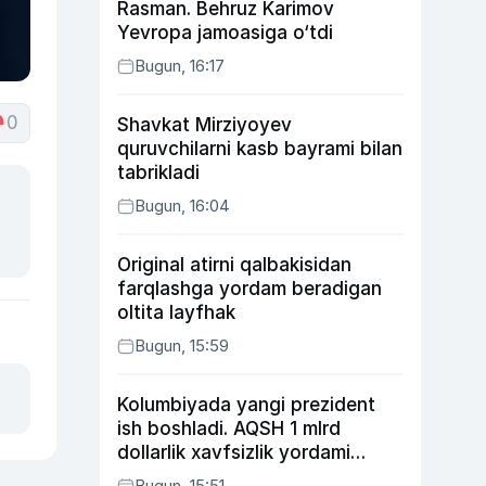
Rasman. Behruz Karimov
Yevropa jamoasiga o‘tdi
Bugun, 16:17
0
Shavkat Mirziyoyev
quruvchilarni kasb bayrami bilan
tabrikladi
Bugun, 16:04
Original atirni qalbakisidan
farqlashga yordam beradigan
oltita layfhak
Bugun, 15:59
Kolumbiyada yangi prezident
ish boshladi. AQSH 1 mlrd
dollarlik xavfsizlik yordami
bermoqchi
Bugun, 15:51