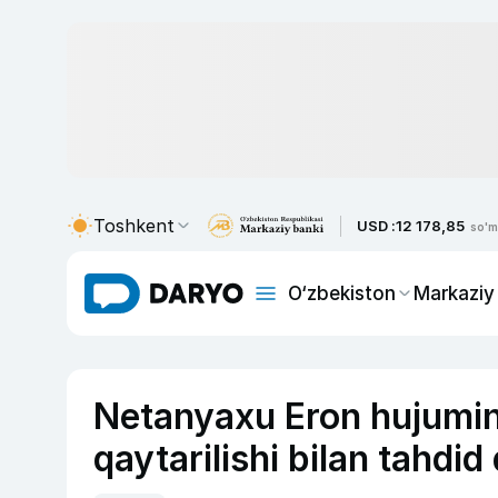
Toshkent
USD :
12 178,85
so'm
O‘zbekiston
Markaziy
Netanyaxu Eron hujumini
qaytarilishi bilan tahdid 