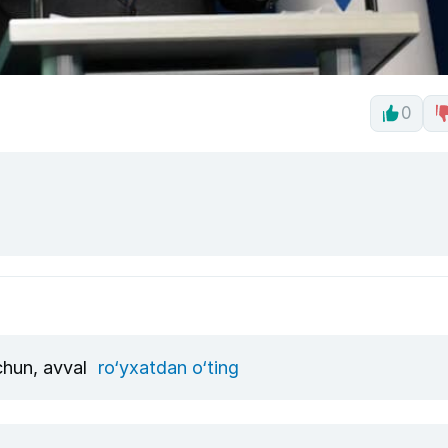
0
uchun, avval
ro‘yxatdan o‘ting