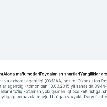
hr
Aloqa ma'lumotlari
Foydalanish shartlari
Yangiliklar arx
t va axborot agentligi (O‘zMAA, hozirgi O‘zbekiston Res
ar agentligi) tomonidan 13.03.2015 yil sanasida 0944
allarni to‘liq ko‘chirish yoki qisman iqtibos keltirishga, 
ytiga giperhavola mavjud bo‘lgan va/yoki “Daryo” intern