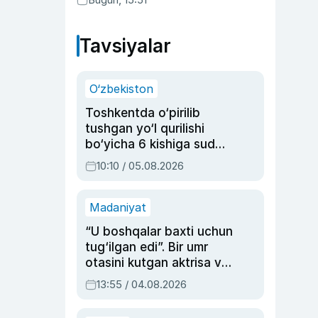
Tavsiyalar
O‘zbekiston
Toshkentda o‘pirilib
tushgan yo‘l qurilishi
bo‘yicha 6 kishiga sud
hukmi o‘qildi
10:10 / 05.08.2026
Madaniyat
“U boshqalar baxti uchun
tug‘ilgan edi”. Bir umr
otasini kutgan aktrisa va
dublyaj ustasi Rimma
13:55 / 04.08.2026
Ahmedovaning
sinovlarga to‘la hayoti