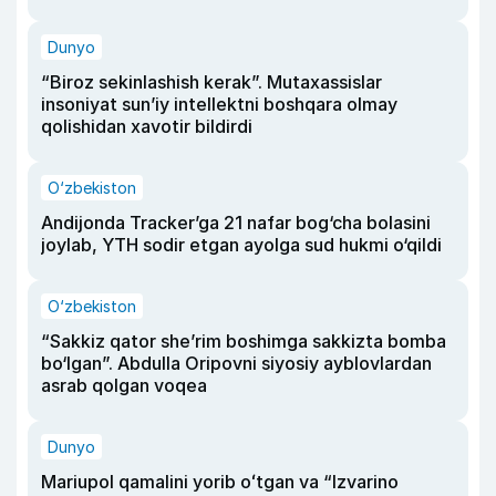
Dunyo
“Biroz sekinlashish kerak”. Mutaxassislar
insoniyat sun’iy intellektni boshqara olmay
qolishidan xavotir bildirdi
O‘zbekiston
Andijonda Tracker’ga 21 nafar bog‘cha bolasini
joylab, YTH sodir etgan ayolga sud hukmi o‘qildi
O‘zbekiston
“Sakkiz qator she’rim boshimga sakkizta bomba
bo‘lgan”. Abdulla Oripovni siyosiy ayblovlardan
asrab qolgan voqea
Dunyo
Mariupol qamalini yorib oʻtgan va “Izvarino