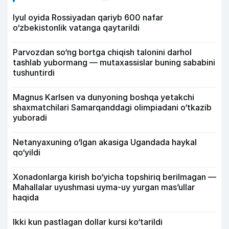
Iyul oyida Rossiyadan qariyb 600 nafar
o‘zbekistonlik vatanga qaytarildi
Parvozdan so‘ng bortga chiqish talonini darhol
tashlab yubormang — mutaxassislar buning sababini
tushuntirdi
Magnus Karlsen va dunyoning boshqa yetakchi
shaxmatchilari Samarqanddagi olimpiadani o‘tkazib
yuboradi
Netanyaxuning o‘lgan akasiga Ugandada haykal
qo‘yildi
Xonadonlarga kirish bo‘yicha topshiriq berilmagan —
Mahallalar uyushmasi uyma-uy yurgan mas’ullar
haqida
Ikki kun pastlagan dollar kursi ko‘tarildi