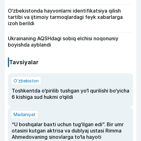
O‘zbekistonda hayvonlarni identifikatsiya qilish
tartibi va ijtimoiy tarmoqlardagi feyk xabarlarga
izoh berildi
Ukrainaning AQSHdagi sobiq elchisi noqonuniy
boyishda ayblandi
Tavsiyalar
O‘zbekiston
Toshkentda o‘pirilib tushgan yo‘l qurilishi bo‘yicha
6 kishiga sud hukmi o‘qildi
Madaniyat
“U boshqalar baxti uchun tug‘ilgan edi”. Bir umr
otasini kutgan aktrisa va dublyaj ustasi Rimma
Ahmedovaning sinovlarga to‘la hayoti