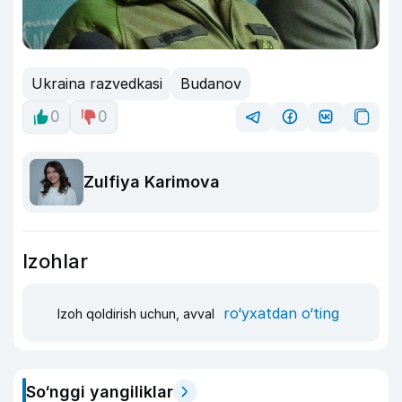
Ukraina razvedkasi
Budanov
0
0
Zulfiya Karimova
Izohlar
ro‘yxatdan o‘ting
Izoh qoldirish uchun, avval
So‘nggi yangiliklar