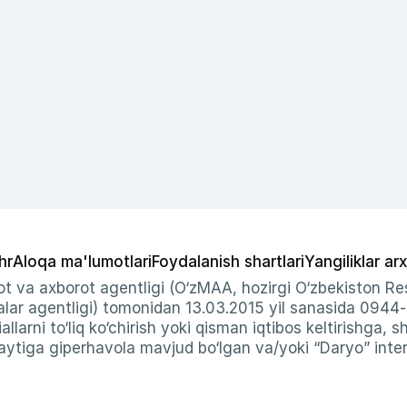
hr
Aloqa ma'lumotlari
Foydalanish shartlari
Yangiliklar arx
t va axborot agentligi (O‘zMAA, hozirgi O‘zbekiston Res
ar agentligi) tomonidan 13.03.2015 yil sanasida 0944
allarni to‘liq ko‘chirish yoki qisman iqtibos keltirishga, 
ytiga giperhavola mavjud bo‘lgan va/yoki “Daryo” intern