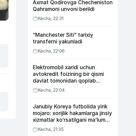
Axmat Qodirovga Checheniston
Qahramoni unvoni berildi
Kecha, 22:31
“Manchester Siti” tarixiy
transferni yakunladi
Kecha, 22:06
Elektromobil xaridi uchun
avtokredit foizining bir qismi
davlat tomonidan qoplab
berilishi mumkin
Kecha, 22:04
Janubiy Koreya futbolida yirik
mojaro: xorijlik hakamlarga jinsiy
xizmatlar ko‘rsatilgani ma’lum
qilindi
Kecha, 21:35