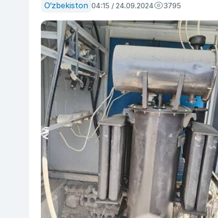
O‘zbekiston
04:15 / 24.09.2024
3795