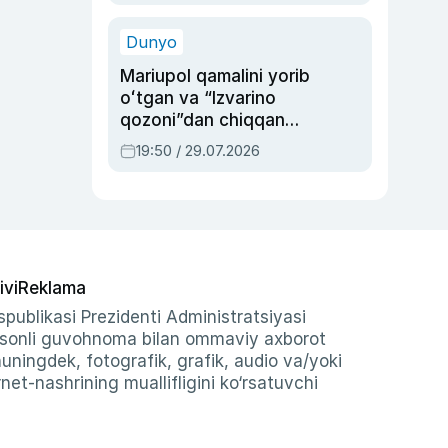
qolgan voqea
Dunyo
Mariupol qamalini yorib
oʻtgan va “Izvarino
qozoni”dan chiqqan
qahramon — Ukraina
19:50 / 29.07.2026
armiyasi bosh
qoʻmondoni Drapatiy
haqida
ivi
Reklama
publikasi Prezidenti Administratsiyasi
-sonli guvohnoma bilan ommaviy axborot
shuningdek, fotografik, grafik, audio va/yoki
et-nashrining muallifligini ko‘rsatuvchi