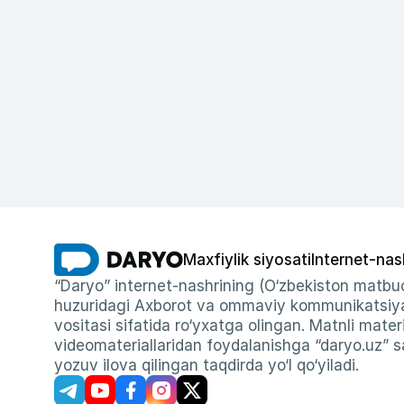
Maxfiylik siyosati
Internet-nas
“Daryo” internet-nashrining (O‘zbekiston matbuo
huzuridagi Axborot va ommaviy kommunikatsiyal
vositasi sifatida ro‘yxatga olingan. Matnli materi
videomateriallaridan foydalanishga “daryo.uz” sa
yozuv ilova qilingan taqdirda yo‘l qo‘yiladi.