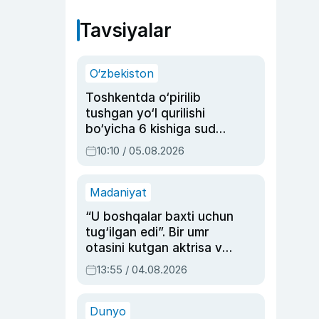
Tavsiyalar
O‘zbekiston
Toshkentda o‘pirilib
tushgan yo‘l qurilishi
bo‘yicha 6 kishiga sud
hukmi o‘qildi
10:10 / 05.08.2026
Madaniyat
“U boshqalar baxti uchun
tug‘ilgan edi”. Bir umr
otasini kutgan aktrisa va
dublyaj ustasi Rimma
13:55 / 04.08.2026
Ahmedovaning
sinovlarga to‘la hayoti
Dunyo