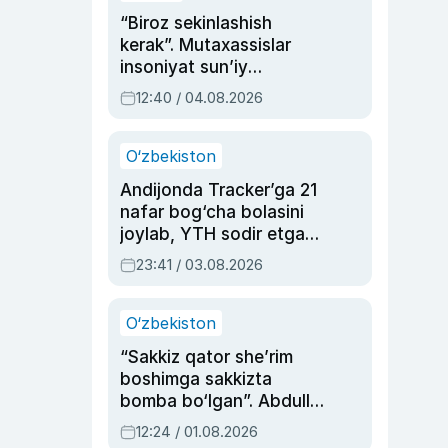
“Biroz sekinlashish
kerak”. Mutaxassislar
insoniyat sun’iy
intellektni boshqara
12:40 / 04.08.2026
olmay qolishidan xavotir
bildirdi
O‘zbekiston
Andijonda Tracker’ga 21
nafar bog‘cha bolasini
joylab, YTH sodir etgan
ayolga sud hukmi o‘qildi
23:41 / 03.08.2026
O‘zbekiston
“Sakkiz qator she’rim
boshimga sakkizta
bomba bo‘lgan”. Abdulla
Oripovni siyosiy
12:24 / 01.08.2026
ayblovlardan asrab