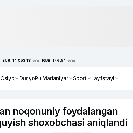
EUR :
RUB :
14 053,18
146,54
so'm
so'm
 Osiyo
Dunyo
Pul
Madaniyat
Sport
Layfstayl
an noqonuniy foydalangan
 quyish shoxobchasi aniqlandi