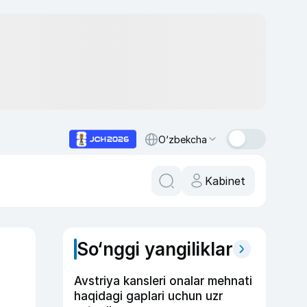
O‘zbekcha
Kabinet
So‘nggi yangiliklar
Avstriya kansleri onalar mehnati
haqidagi gaplari uchun uzr