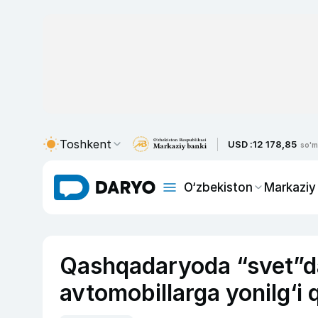
Toshkent
USD :
12 178,85
so'm
O‘zbekiston
Markaziy
Qashqadaryoda “svet”d
avtomobillarga yonilg‘i