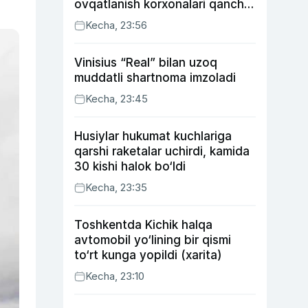
ovqatlanish korxonalari qancha
soliq toʻlagani ochiqlandi
Kecha, 23:56
Vinisius “Real” bilan uzoq
muddatli shartnoma imzoladi
Kecha, 23:45
Husiylar hukumat kuchlariga
qarshi raketalar uchirdi, kamida
30 kishi halok bo‘ldi
Kecha, 23:35
Toshkentda Kichik halqa
avtomobil yo‘lining bir qismi
to‘rt kunga yopildi (xarita)
Kecha, 23:10