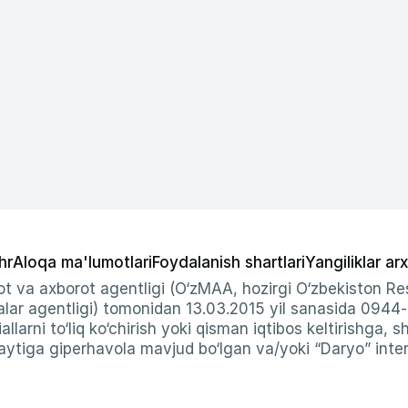
hr
Aloqa ma'lumotlari
Foydalanish shartlari
Yangiliklar arx
t va axborot agentligi (O‘zMAA, hozirgi O‘zbekiston Res
ar agentligi) tomonidan 13.03.2015 yil sanasida 0944
allarni to‘liq ko‘chirish yoki qisman iqtibos keltirishga, 
ytiga giperhavola mavjud bo‘lgan va/yoki “Daryo” intern