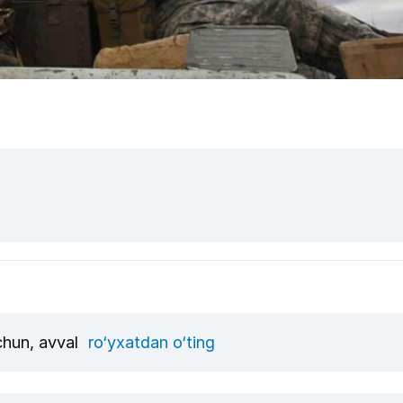
uchun, avval
ro‘yxatdan o‘ting