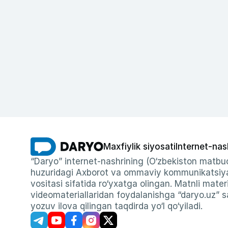
Maxfiylik siyosati
Internet-nas
“Daryo” internet-nashrining (O‘zbekiston matbuo
huzuridagi Axborot va ommaviy kommunikatsiyal
vositasi sifatida ro‘yxatga olingan. Matnli materi
videomateriallaridan foydalanishga “daryo.uz” sa
yozuv ilova qilingan taqdirda yo‘l qo‘yiladi.