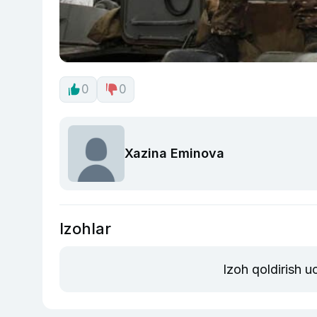
0
0
Xazina Eminova
Izohlar
Izoh qoldirish 