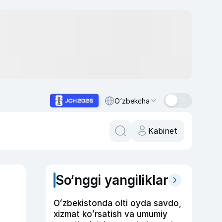
O‘zbekcha
Kabinet
So‘nggi yangiliklar
a
Oʻzbekistonda olti oyda savdo,
xizmat koʻrsatish va umumiy