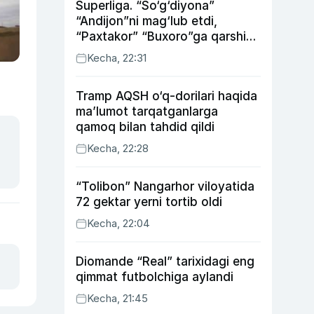
Superliga. “So‘g‘diyona”
“Andijon”ni mag‘lub etdi,
“Paxtakor” “Buxoro”ga qarshi
bahsda g‘alabani qo‘ldan
Kecha, 22:31
chiqardi
Tramp AQSH o‘q-dorilari haqida
ma’lumot tarqatganlarga
qamoq bilan tahdid qildi
Kecha, 22:28
“Tolibon” Nangarhor viloyatida
72 gektar yerni tortib oldi
Kecha, 22:04
Diomande “Real” tarixidagi eng
qimmat futbolchiga aylandi
Kecha, 21:45