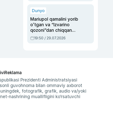
qolgan voqea
Dunyo
Mariupol qamalini yorib
oʻtgan va “Izvarino
qozoni”dan chiqqan
qahramon — Ukraina
19:50 / 29.07.2026
armiyasi bosh
qoʻmondoni Drapatiy
haqida
ivi
Reklama
publikasi Prezidenti Administratsiyasi
-sonli guvohnoma bilan ommaviy axborot
shuningdek, fotografik, grafik, audio va/yoki
et-nashrining muallifligini ko‘rsatuvchi