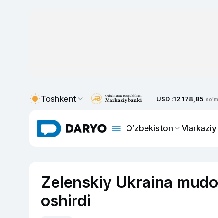
Toshkent
USD :
12 178,85
so'm
O‘zbekiston
Markaziy
Zelenskiy Ukraina mudof
oshirdi