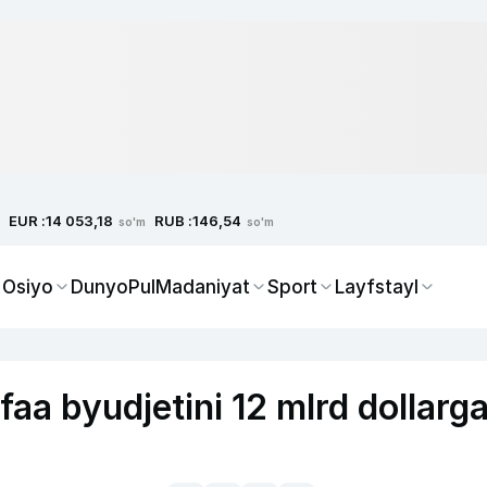
EUR :
RUB :
14 053,18
146,54
so'm
so'm
 Osiyo
Dunyo
Pul
Madaniyat
Sport
Layfstayl
aa byudjetini 12 mlrd dollarg