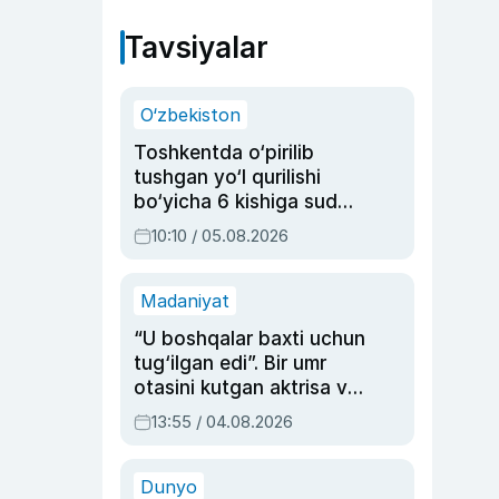
Tavsiyalar
O‘zbekiston
Toshkentda o‘pirilib
tushgan yo‘l qurilishi
bo‘yicha 6 kishiga sud
hukmi o‘qildi
10:10 / 05.08.2026
Madaniyat
“U boshqalar baxti uchun
tug‘ilgan edi”. Bir umr
otasini kutgan aktrisa va
dublyaj ustasi Rimma
13:55 / 04.08.2026
Ahmedovaning
sinovlarga to‘la hayoti
Dunyo