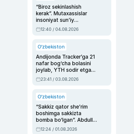
“Biroz sekinlashish
kerak”. Mutaxassislar
insoniyat sun’iy
intellektni boshqara
12:40 / 04.08.2026
olmay qolishidan xavotir
bildirdi
O‘zbekiston
Andijonda Tracker’ga 21
nafar bog‘cha bolasini
joylab, YTH sodir etgan
ayolga sud hukmi o‘qildi
23:41 / 03.08.2026
O‘zbekiston
“Sakkiz qator she’rim
boshimga sakkizta
bomba bo‘lgan”. Abdulla
Oripovni siyosiy
12:24 / 01.08.2026
ayblovlardan asrab