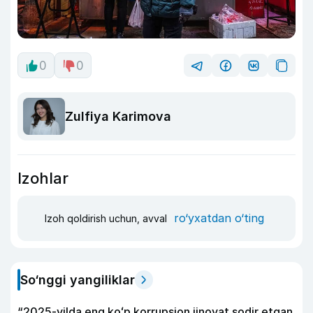
0
0
Zulfiya Karimova
Izohlar
ro‘yxatdan o‘ting
Izoh qoldirish uchun, avval
So‘nggi yangiliklar
“2025-yilda eng koʻp korrupsion jinoyat sodir etgan