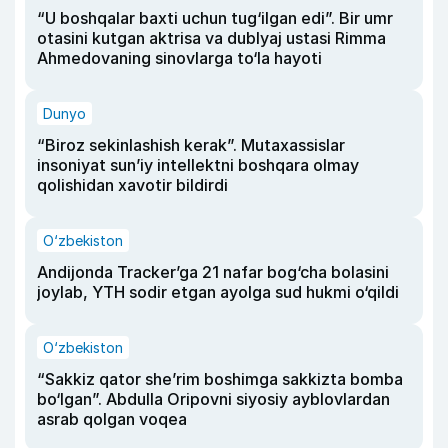
“U boshqalar baxti uchun tug‘ilgan edi”. Bir umr
otasini kutgan aktrisa va dublyaj ustasi Rimma
Ahmedovaning sinovlarga to‘la hayoti
Dunyo
“Biroz sekinlashish kerak”. Mutaxassislar
insoniyat sun’iy intellektni boshqara olmay
qolishidan xavotir bildirdi
O‘zbekiston
Andijonda Tracker’ga 21 nafar bog‘cha bolasini
joylab, YTH sodir etgan ayolga sud hukmi o‘qildi
O‘zbekiston
“Sakkiz qator she’rim boshimga sakkizta bomba
bo‘lgan”. Abdulla Oripovni siyosiy ayblovlardan
asrab qolgan voqea