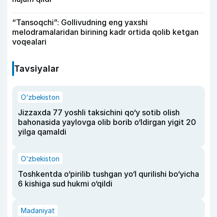
“Tansoqchi”: Gollivudning eng yaxshi
melodramalaridan birining kadr ortida qolib ketgan
voqealari
Tavsiyalar
O‘zbekiston
Jizzaxda 77 yoshli taksichini qo‘y sotib olish
bahonasida yaylovga olib borib o‘ldirgan yigit 20
yilga qamaldi
O‘zbekiston
Toshkentda o‘pirilib tushgan yo‘l qurilishi bo‘yicha
6 kishiga sud hukmi o‘qildi
Madaniyat