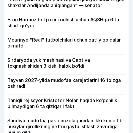
shaxslar Andijonda aniqlangan” — senator
Eron Hormuz bo‘g‘ozini ochish uchun AQSHga 6 ta
shart qo‘ydi
Mourinyo “Real” futbolchilari uchun qat’iy qoidalar
o‘rnatdi
Sirdaryoda yuk mashinasi va Captiva
to‘qnashishidan 3 kishi halok bo‘ldi
Tayvan 2027-yilda mudofaa xarajatlarini 16 foizga
oshiradi
Taniqli rejissyor Kristofer Nolan haqida ko‘pchilik
bilmaydigan 6 ta qiziqarli fakt
Saudiya mudofaa pakti imzolaganidan ikki kun o‘tib
husiylar qirollikning neftni qayta ishlash zavodiga
hujum qildi