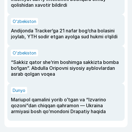
qolishidan xavotir bildirdi
O‘zbekiston
Andijonda Tracker’ga 21 nafar bog‘cha bolasini
joylab, YTH sodir etgan ayolga sud hukmi o‘qildi
O‘zbekiston
“Sakkiz qator she’rim boshimga sakkizta bomba
bo‘lgan”. Abdulla Oripovni siyosiy ayblovlardan
asrab qolgan voqea
Dunyo
Mariupol qamalini yorib oʻtgan va “Izvarino
qozoni”dan chiqqan qahramon — Ukraina
armiyasi bosh qoʻmondoni Drapatiy haqida