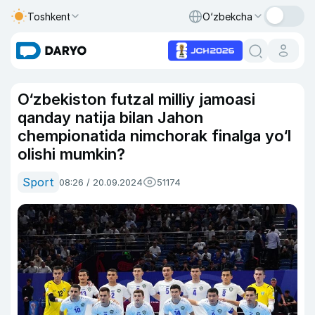
Toshkent
O‘zbekcha
O‘zbekiston futzal milliy jamoasi
qanday natija bilan Jahon
chempionatida nimchorak finalga yo‘l
olishi mumkin?
Sport
08:26 / 20.09.2024
51174