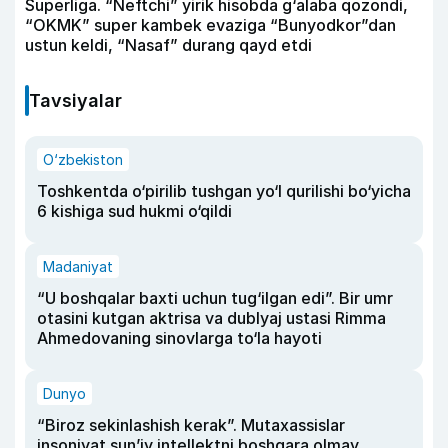
Superliga. “Neftchi” yirik hisobda g‘alaba qozondi,
“OKMK” super kambek evaziga “Bunyodkor”dan
ustun keldi, “Nasaf” durang qayd etdi
Tavsiyalar
O‘zbekiston
Toshkentda o‘pirilib tushgan yo‘l qurilishi bo‘yicha
6 kishiga sud hukmi o‘qildi
Madaniyat
“U boshqalar baxti uchun tug‘ilgan edi”. Bir umr
otasini kutgan aktrisa va dublyaj ustasi Rimma
Ahmedovaning sinovlarga to‘la hayoti
Dunyo
“Biroz sekinlashish kerak”. Mutaxassislar
insoniyat sun’iy intellektni boshqara olmay