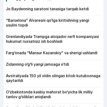
Jo Baydenning saratoni tanasiga tarqab ketdi
“Barselona” Alvaresni qo‘lga kiritishning yangi
usulini topdi
Grenlandiyada Trampga aloqador neft kompaniyasi
hukumat ruxsatisiz ish boshladi
Farg‘onada “Mansur Kazanskiy” va sherigi ushlandi
Zidanning o‘g‘li yangi jamoaga o‘tdi
Avstraliyada 150 yil oldin olingan kitob kutubxonaga
qaytarildi
O‘zbekistonda kasbiy mahorat bo‘yicha ilk milliy
tanlov g‘oliblari aniqlandi