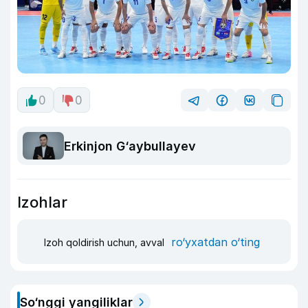
0
0
Erkinjon G‘aybullayev
Izohlar
ro‘yxatdan o‘ting
Izoh qoldirish uchun, avval
So‘nggi yangiliklar