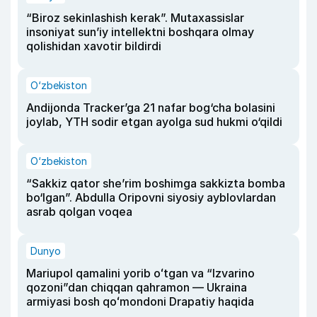
“Biroz sekinlashish kerak”. Mutaxassislar
insoniyat sun’iy intellektni boshqara olmay
qolishidan xavotir bildirdi
O‘zbekiston
Andijonda Tracker’ga 21 nafar bog‘cha bolasini
joylab, YTH sodir etgan ayolga sud hukmi o‘qildi
O‘zbekiston
“Sakkiz qator she’rim boshimga sakkizta bomba
bo‘lgan”. Abdulla Oripovni siyosiy ayblovlardan
asrab qolgan voqea
Dunyo
Mariupol qamalini yorib oʻtgan va “Izvarino
qozoni”dan chiqqan qahramon — Ukraina
armiyasi bosh qoʻmondoni Drapatiy haqida