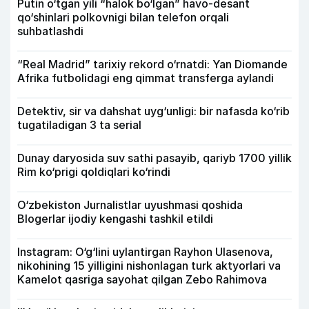
Putin o‘tgan yili “halok bo‘lgan” havo-desant
qo‘shinlari polkovnigi bilan telefon orqali
suhbatlashdi
“Real Madrid” tarixiy rekord o‘rnatdi: Yan Diomande
Afrika futbolidagi eng qimmat transferga aylandi
Detektiv, sir va dahshat uyg‘unligi: bir nafasda ko‘rib
tugatiladigan 3 ta serial
Dunay daryosida suv sathi pasayib, qariyb 1700 yillik
Rim ko‘prigi qoldiqlari ko‘rindi
O‘zbekiston Jurnalistlar uyushmasi qoshida
Blogerlar ijodiy kengashi tashkil etildi
Instagram: O‘g‘lini uylantirgan Rayhon Ulasenova,
nikohining 15 yilligini nishonlagan turk aktyorlari va
Kamelot qasriga sayohat qilgan Zebo Rahimova