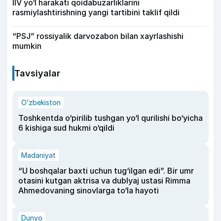
IIV yo‘l harakati qoidabuzarliklarini
rasmiylashtirishning yangi tartibini taklif qildi
“PSJ” rossiyalik darvozabon bilan xayrlashishi
mumkin
Tavsiyalar
O‘zbekiston
Toshkentda o‘pirilib tushgan yo‘l qurilishi bo‘yicha
6 kishiga sud hukmi o‘qildi
Madaniyat
“U boshqalar baxti uchun tug‘ilgan edi”. Bir umr
otasini kutgan aktrisa va dublyaj ustasi Rimma
Ahmedovaning sinovlarga to‘la hayoti
Dunyo