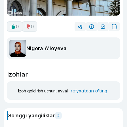
0
0
Nigora A'loyeva
Izohlar
ro‘yxatdan o‘ting
Izoh qoldirish uchun, avval
So‘nggi yangiliklar