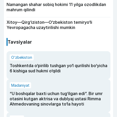
Namangan shahar sobiq hokimi 11 yilga ozodlikdan
mahrum qilindi
Xitoy—Qirg‘iziston—O‘zbekiston temiryo‘li
Yevropagacha uzaytirilishi mumkin
Tavsiyalar
O‘zbekiston
Toshkentda o‘pirilib tushgan yo‘l qurilishi bo‘yicha
6 kishiga sud hukmi o‘qildi
Madaniyat
“U boshqalar baxti uchun tug‘ilgan edi”. Bir umr
otasini kutgan aktrisa va dublyaj ustasi Rimma
Ahmedovaning sinovlarga to‘la hayoti