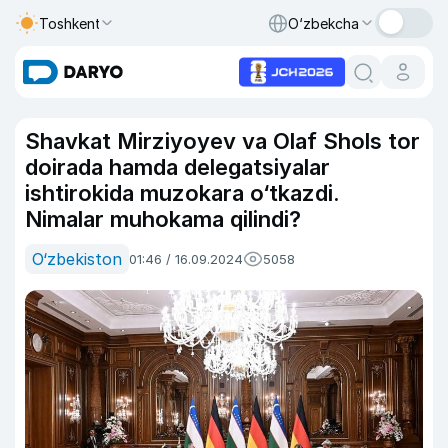
Toshkent
O‘zbekcha
Shavkat Mirziyoyev va Olaf Shols tor
doirada hamda delegatsiyalar
ishtirokida muzokara o‘tkazdi.
Nimalar muhokama qilindi?
O‘zbekiston
01:46 / 16.09.2024
5058