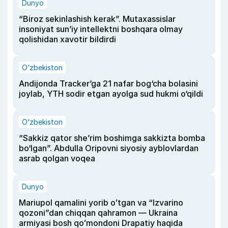
Dunyo
“Biroz sekinlashish kerak”. Mutaxassislar
insoniyat sun’iy intellektni boshqara olmay
qolishidan xavotir bildirdi
O‘zbekiston
Andijonda Tracker’ga 21 nafar bog‘cha bolasini
joylab, YTH sodir etgan ayolga sud hukmi o‘qildi
O‘zbekiston
“Sakkiz qator she’rim boshimga sakkizta bomba
bo‘lgan”. Abdulla Oripovni siyosiy ayblovlardan
asrab qolgan voqea
Dunyo
Mariupol qamalini yorib oʻtgan va “Izvarino
qozoni”dan chiqqan qahramon — Ukraina
armiyasi bosh qoʻmondoni Drapatiy haqida