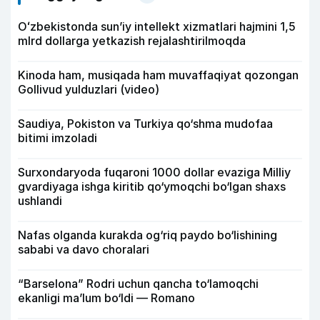
Oʻzbekistonda sunʼiy intellekt xizmatlari hajmini 1,5
mlrd dollarga yetkazish rejalashtirilmoqda
Kinoda ham, musiqada ham muvaffaqiyat qozongan
Gollivud yulduzlari (video)
Saudiya, Pokiston va Turkiya qo‘shma mudofaa
bitimi imzoladi
Surxondaryoda fuqaroni 1000 dollar evaziga Milliy
gvardiyaga ishga kiritib qo‘ymoqchi bo‘lgan shaxs
ushlandi
Nafas olganda kurakda og‘riq paydo bo‘lishining
sababi va davo choralari
“Barselona” Rodri uchun qancha to‘lamoqchi
ekanligi ma’lum bo‘ldi — Romano